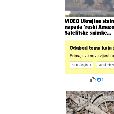
VIDEO Ukrajina stal
napada 'ruski Amazo
Satelitske snimke
pokazale što se dog
Odaberi temu koju ž
Primaj sve nove vijesti o
rat u ukrajini
volodimir z
1