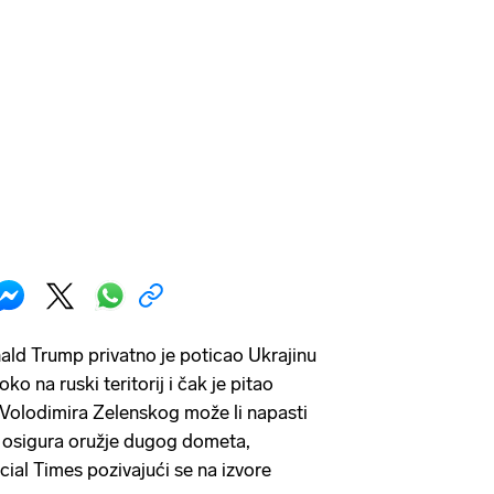
ald Trump privatno je poticao Ukrajinu
o na ruski teritorij i čak je pitao
 Volodimira Zelenskog može li napasti
 osigura oružje dugog dometa,
ncial Times pozivajući se na izvore