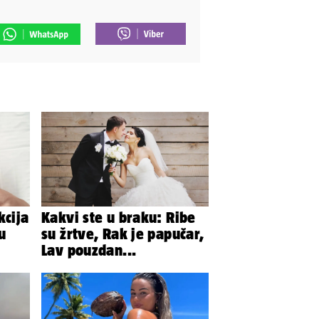
kcija
Kakvi ste u braku: Ribe
u
su žrtve, Rak je papučar,
Lav pouzdan...