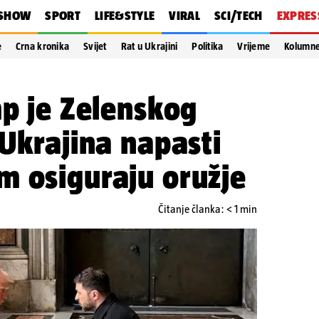
SHOW
SPORT
LIFE&STYLE
VIRAL
SCI/TECH
EXPRES
e
Crna kronika
Svijet
Rat u Ukrajini
Politika
Vrijeme
Kolumn
mp je Zelenskog
 Ukrajina napasti
m osiguraju oružje
Čitanje članka: < 1 min