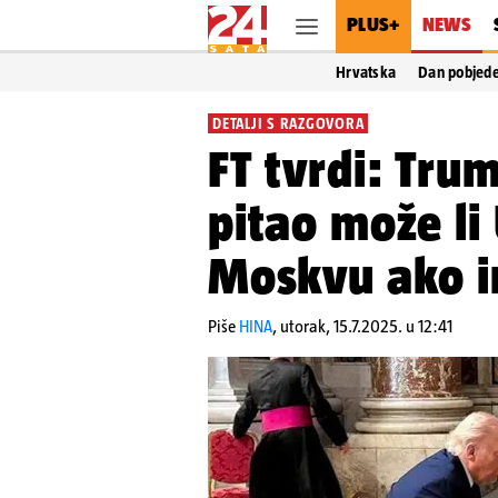
PLUS+
NEWS
Hrvatska
Dan pobjed
DETALJI S RAZGOVORA
FT tvrdi: Tru
pitao može li
Moskvu ako i
Piše
HINA
,
utorak, 15.7.2025. u 12:41