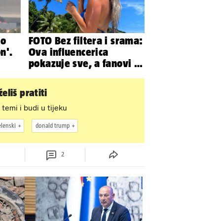
no
FOTO Bez filtera i srama:
n'.
Ova influencerica
pokazuje sve, a fanovi je
ađa
naprosto obožavaju!
eliš pratiti
 temi i budi u tijeku
elenski
donald trump
2