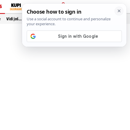
S
PRIJAVA
e
Vidi još…