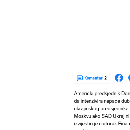
Komentari
2
Američki predsjednik Don
da intenzivira napade dubok
ukrajinskog predsjednika
Moskvu ako SAD Ukrajini
izvijestio je u utorak Fina