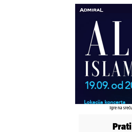
Igre na sreć
Prat