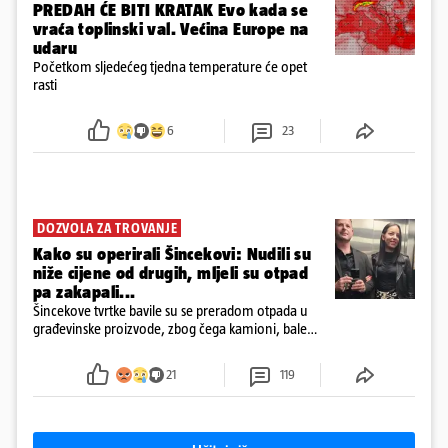
PREDAH ĆE BITI KRATAK Evo kada se
vraća toplinski val. Većina Europe na
udaru
Početkom sljedećeg tjedna temperature će opet
rasti
6
23
DOZVOLA ZA TROVANJE
Kako su operirali Šincekovi: Nudili su
niže cijene od drugih, mljeli su otpad
pa zakapali...
Šincekove tvrtke bavile su se preradom otpada u
građevinske proizvode, zbog čega kamioni, bale
plastike i samljeveni materijal dugo nisu izazivali
sumnju
21
119