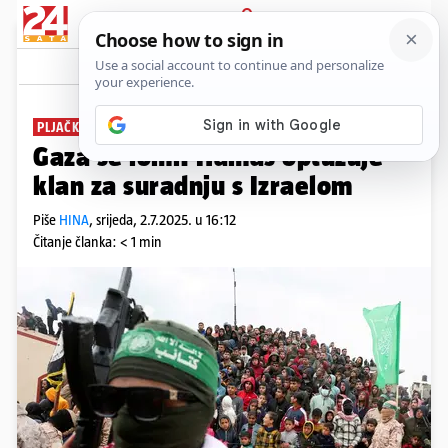
PRIJAVA
News
Komentari
2
PLJAČKE
Gaza se lomi: Hamas optužuje
klan za suradnju s Izraelom
Piše
HINA
,
srijeda, 2.7.2025. u 16:12
Čitanje članka: < 1 min