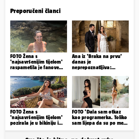
Preporučeni članci
FOTO Žena s
Ana iz 'Braka na prvu'
'najsavršenijim tijelom'
danas je
raspametila je fanove
neprepoznatljiva:
zaigranim fotkama iz
Odselila je iz Hrvatske, a
plićaka
ovako sad izgleda
FOTO Žena s
FOTO 'Dala sam otkaz
'najsavršenijim tijelom'
kao programerka. Toliko
pozirala je u bikiniju i
sam lijepa da su po meni
pokazala svoje bujne
napravili lutku'
obline...