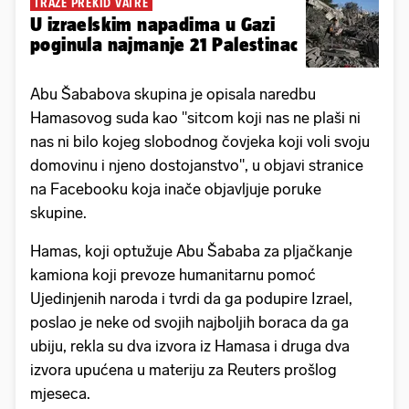
TRAŽE PREKID VATRE
U izraelskim napadima u Gazi
poginula najmanje 21 Palestinac
Abu Šababova skupina je opisala naredbu
Hamasovog suda kao "sitcom koji nas ne plaši ni
nas ni bilo kojeg slobodnog čovjeka koji voli svoju
domovinu i njeno dostojanstvo", u objavi stranice
na Facebooku koja inače objavljuje poruke
skupine.
Hamas, koji optužuje Abu Šababa za pljačkanje
kamiona koji prevoze humanitarnu pomoć
Ujedinjenih naroda i tvrdi da ga podupire Izrael,
poslao je neke od svojih najboljih boraca da ga
ubiju, rekla su dva izvora iz Hamasa i druga dva
izvora upućena u materiju za Reuters prošlog
mjeseca.