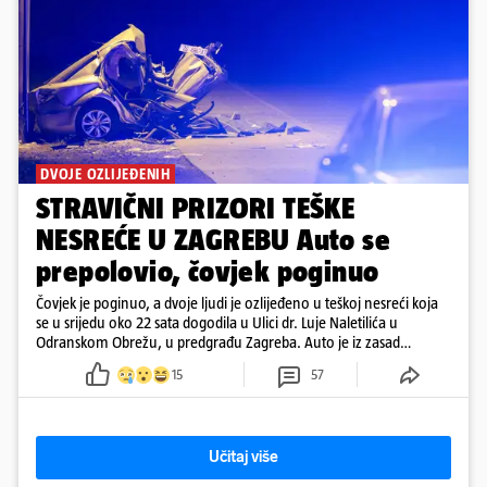
DVOJE OZLIJEĐENIH
STRAVIČNI PRIZORI TEŠKE
NESREĆE U ZAGREBU Auto se
prepolovio, čovjek poginuo
Čovjek je poginuo, a dvoje ljudi je ozlijeđeno u teškoj nesreći koja
se u srijedu oko 22 sata dogodila u Ulici dr. Luje Naletilića u
Odranskom Obrežu, u predgrađu Zagreba. Auto je iz zasad
neutvrđenih razloga sletio s kolnika, a od siline udara vozilo se
15
57
prepolovilo.
Učitaj više