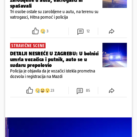
zarobljene u autu, vatrogasci ih
spašavali
Tri osobe ostale su zarobljene u autu, na terenu su
vatrogasci, Hitna pomoć i policija
3
12
STRAVIČNE SCENE
DETALJI NESREĆE U ZAGREBU: U bolnici
umrla vozačica i putnik, auto se u
sudaru prepolovio
Policija je objavila da je vozačici istekla prometna
dozvola i registracija na Mazdi
23
85