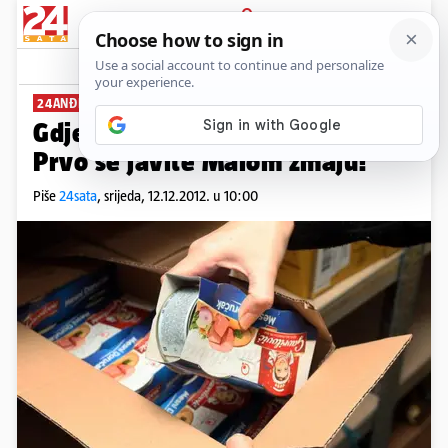
PRIJAVA
News
Komentari
5
24ANĐELI
Gdje, kada i kako dati pomoć?
Prvo se javite Malom zmaju!
Piše
24sata
,
srijeda, 12.12.2012. u 10:00