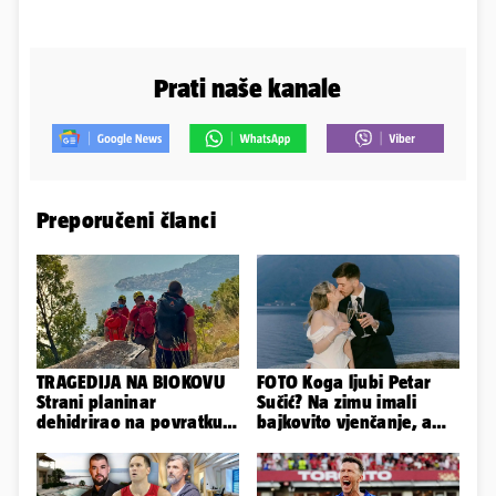
Prati naše kanale
Preporučeni članci
TRAGEDIJA NA BIOKOVU
FOTO Koga ljubi Petar
Strani planinar
Sučić? Na zimu imali
dehidrirao na povratku s
bajkovito vjenčanje, a
uspona: Preminuo je!
sada je na svijet stigao -
sin!