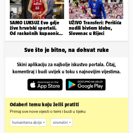
SAMO LUKSUZ Evo gdje
UŽIVO Transferi: Perišića
žive hrvatski sportaši.
nudili bivšem klubu,
Od raskošnih kupaonica
Slovenac u Rijeci
pa do privatnog kina
Sve što je bitno, na dohvat ruke
Skini aplikaciju za najbolje iskustvo portala. Čitaj,
komentiraj i budi uvijek u toku s najnovijim vijestima.
Odaberi temu koju želiš pratiti
Primaj sve nove vijesti o temi i budi u tijeku
humanitarna akcija
siromašni