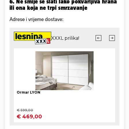
6. Ne smije se slati lako pokvarljiva hrana
ili ona koja ne trpi smrzavanje
Adrese i vrijeme dostave: