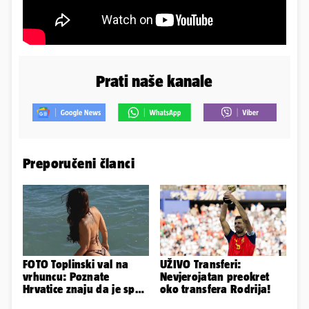
Prati naše kanale
Preporučeni članci
FOTO Toplinski val na
UŽIVO Transferi:
vrhuncu: Poznate
Nevjerojatan preokret
Hrvatice znaju da je spas
oko transfera Rodrija!
u minijaturnom bikiniju