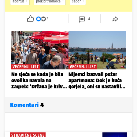
abortus
prekid trudnoće
sabor
3
4
Komentari
4
STRAVIČNE SCENE