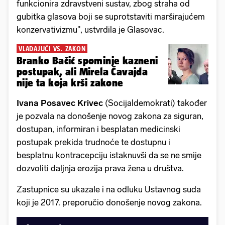
funkcionira zdravstveni sustav, zbog straha od
gubitka glasova boji se suprotstaviti marširajućem
konzervativizmu", ustvrdila je Glasovac.
VLADAJUĆI VS. ZAKON
Branko Bačić spominje kazneni
postupak, ali Mirela Čavajda
nije ta koja krši zakone
Ivana Posavec Krivec
(Socijaldemokrati) također
je pozvala na donošenje novog zakona za siguran,
dostupan, informiran i besplatan medicinski
postupak prekida trudnoće te dostupnu i
besplatnu kontracepciju istaknuvši da se ne smije
dozvoliti daljnja erozija prava žena u društva.
Zastupnice su ukazale i na odluku Ustavnog suda
koji je 2017. preporučio donošenje novog zakona.