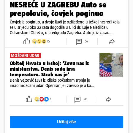
NESREĆE U ZAGREBU Auto se
prepolovio, čovjek poginuo
Čovjek je poginuo, a dvoje ljudi je ozlijeđeno u teškoj nesreći koja
se u srijedu oko 22 sata dogodila u Ulici dr. Luje Naletilića u
Odranskom Obrežu, u predgrađu Zagreba. Auto je iz zasad
neutvrđenih razloga sletio s kolnika, a od siline udara vozilo se
15
57
prepolovilo.
MOŽDANI UDAR
Obitelj Hrvata u Irskoj: 'Zovu nas iz
ministarstva. Denis sada ima
temperaturu. Strah nas je'
Denis Vejzović (38) iz Rijeke početkom srpnja je
imao moždani udar. Operiran je i završio je u komi.
Obitelj ga želi prebaciti u Hrvatsku, kažu kako
tamošnji liječnici ne vjeruju u oporavak: 'Imamo
21
26
72 sata'
Učitaj više