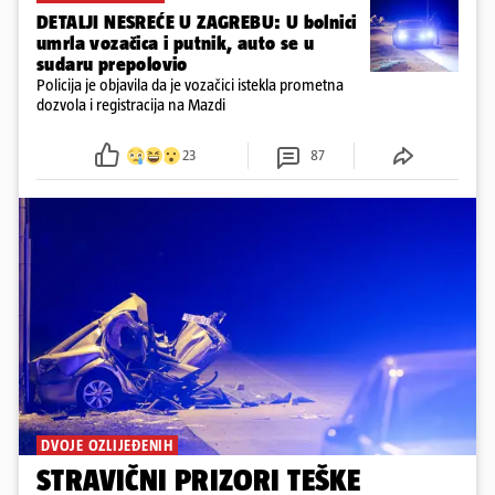
DETALJI NESREĆE U ZAGREBU: U bolnici
umrla vozačica i putnik, auto se u
sudaru prepolovio
Policija je objavila da je vozačici istekla prometna
dozvola i registracija na Mazdi
23
87
DVOJE OZLIJEĐENIH
STRAVIČNI PRIZORI TEŠKE