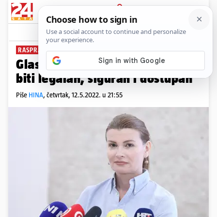
PRIJAVA
News
Komentari
4
RASPRAVA U SABORU
Glasovac: Prekid trudnoće mora
biti legalan, siguran i dostupan
Piše
HINA
,
četvrtak, 12.5.2022. u 21:55