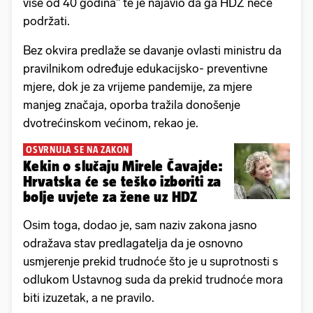
više od 40 godina" te je najavio da ga HDZ neće
podržati.
Bez okvira predlaže se davanje ovlasti ministru da
pravilnikom određuje edukacijsko- preventivne
mjere, dok je za vrijeme pandemije, za mjere
manjeg značaja, oporba tražila donošenje
dvotrećinskom većinom, rekao je.
OSVRNULA SE NA ZAKON
Kekin o slučaju Mirele Čavajde:
Hrvatska će se teško izboriti za
bolje uvjete za žene uz HDZ
Osim toga, dodao je, sam naziv zakona jasno
odražava stav predlagatelja da je osnovno
usmjerenje prekid trudnoće što je u suprotnosti s
odlukom Ustavnog suda da prekid trudnoće mora
biti izuzetak, a ne pravilo.