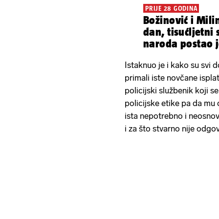
PRIJE 28 GODINA
Božinović i Mili
dan, tisućljetni
naroda postao j
Istaknuo je i kako su svi d
primali iste novčane isplat
policijski službenik koji s
policijske etike pa da mu
ista nepotrebno i neosnov
i za što stvarno nije odgo