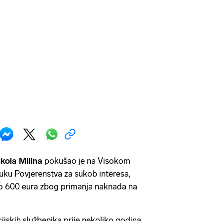
ikola
Milina
pokušao je na Visokom
uku Povjerenstva za sukob interesa,
ovo 600 eura zbog primanja naknada na
ijskih službenika prije nekoliko godina