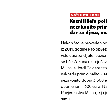
MOŽE U DVIJE RATE
Kaznili šefa po
nezakonito prim
dar za djecu, m
Nakon što je proveden po
iz 2011. godine kao obvez
vidu dara za dijete, božić
se tiče Zakona o sprječav
Milina je, tvrdi Povjerens
naknada primio nešto viš
nezakonito dobio 3.300 e
opomenom i 600 eura. Nak
Povjerenstva Milina je ju
sudu.