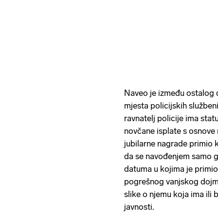
Naveo je između ostalog d
mjesta policijskih služben
ravnatelj policije ima stat
novčane isplate s osnove r
jubilarne nagrade primio k
da se navođenjem samo g
datuma u kojima je primio
pogrešnog vanjskog dojma 
slike o njemu koja ima ili
javnosti.