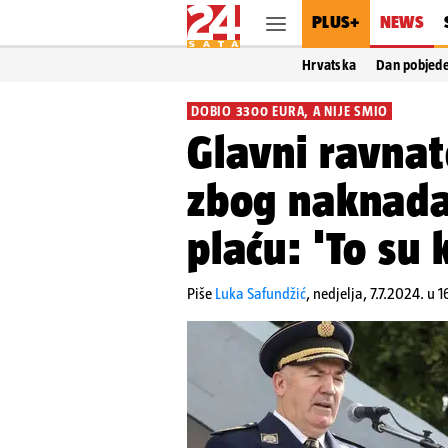
PLUS+
NEWS
Hrvatska
Dan pobjed
DOBIO 3300 EURA, A NIJE SMIO
Glavni ravnate
zbog naknada 
plaću: 'To su k
Piše
Luka Safundžić
,
nedjelja, 7.7.2024. u 1