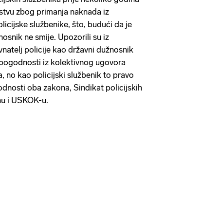
enstvu zbog primanja naknada iz
icijske službenike, što, budući da je
osnik ne smije. Upozorili su iz
vnatelj policije kao državni dužnosnik
pogodnosti iz kolektivnog ugovora
a, no kao policijski službenik to pravo
dnosti oba zakona, Sindikat policijskih
inu i USKOK-u.