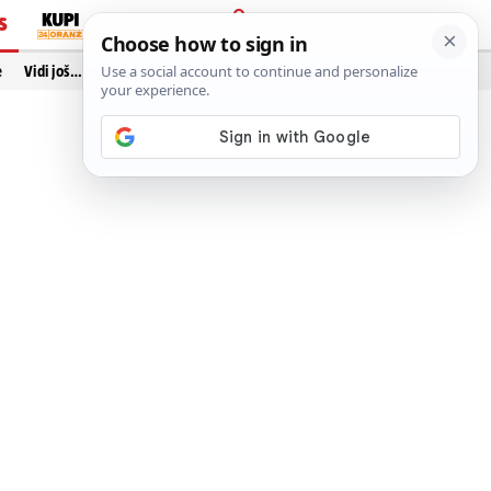
S
PRIJAVA
e
Vidi još…