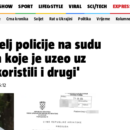
SHOW
SPORT
LIFE&STYLE
VIRAL
SCI/TECH
EXPRES
e
Crna kronika
Svijet
Rat u Ukrajini
Politika
Vrijeme
Kolumn
lj policije na sudu
koje je uzeo uz
oristili i drugi'
6:12