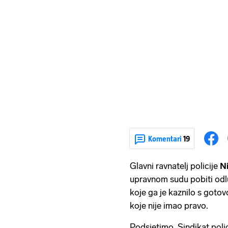
Komentari
19
Glavni ravnatelj policije
N
upravnom sudu pobiti odl
koje ga je kaznilo s got
koje nije imao pravo.
Podsjetimo, Sindikat polic