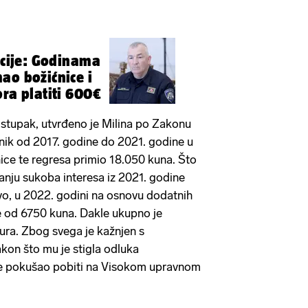
licije: Godinama
ao božićnice i
ora platiti 600€
stupak, utvrđeno je Milina po Zakonu
nik od 2017. godine do 2021. godine u
nice te regresa primio 18.050 kuna. Što
anju sukoba interesa iz 2021. godine
tvo, u 2022. godini na osnovu dodatnih
e od 6750 kuna. Dakle ukupno je
ura. Zbog svega je kažnjen s
on što mu je stigla odluka
 je pokušao pobiti na Visokom upravnom