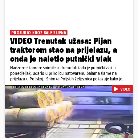
PROJURIO KROZ BALE SIJENA
VIDEO Trenutak užasa: Pijan
traktorom stao na prijelazu, a
onda je naletio putnički vlak
Nadzorne kamere snimile su trenutak kada je putnički vlak u
ponedjeljak, udario u prikolicu natovarenu balama slame na
prijelazu u Poljskoj. Snimka Poljskih željeznica pokazuje kako je
vozač traktora krenuo preko pruge dok su se rampe spuštale i
VIDEO
signalna svjetla bila uključena, a zatim se zaustavio dok su prikolice
ostale na tračnicama. Vlak je ubrzo udario u njih i probio se kroz
teret. U nesreći nije bilo ozlijeđenih. Iz PKP-a su priopćili da je
vozač traktora bio pod utjecajem alkohola te da je ugrozio živote
oko 500 putnika.
Pokretanje videa...