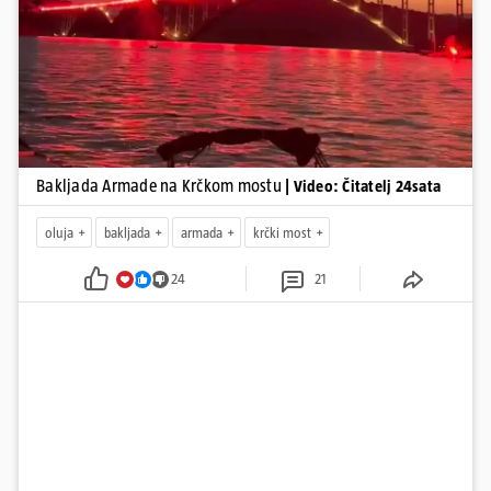
Pokretanje videa...
Bakljada Armade na Krčkom mostu
| Video: Čitatelj 24sata
oluja
bakljada
armada
krčki most
24
21