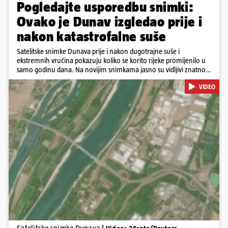
Pogledajte usporedbu snimki:
Ovako je Dunav izgledao prije i
nakon katastrofalne suše
Satelitske snimke Dunava prije i nakon dugotrajne suše i
ekstremnih vrućina pokazuju koliko se korito rijeke promijenilo u
samo godinu dana. Na novijim snimkama jasno su vidljivi znatno
veći pješčani sprudovi i sužene vodene površine, što svjedoči o
VIDEO
povijesno niskim vodostajima. Promjene su zabilježene duž cijelog
toka, od Njemačke i Austrije, preko Slovačke, Hrvatske i Srbije, do
Rumunjske i Bugarske. Snimke je tijekom ljeta 2025. i 2026.
zabilježio satelit Sentinel-2 u sklopu programa Europske unije
Copernicus.
Pokretanje videa...