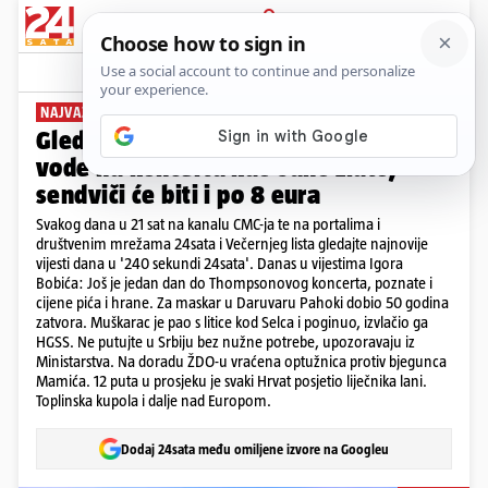
PRIJAVA
News
Komentari
7
NAJVAŽNIJE VIJESTI DANA
Gledajte '240 sekundi' 24sata: Boca
vode na koncertu kao suho zlato,
sendviči će biti i po 8 eura
Svakog dana u 21 sat na kanalu CMC-ja te na portalima i
društvenim mrežama 24sata i Večernjeg lista gledajte najnovije
vijesti dana u '240 sekundi 24sata'. Danas u vijestima Igora
Bobića: Još je jedan dan do Thompsonovog koncerta, poznate i
cijene pića i hrane. Za maskar u Daruvaru Pahoki dobio 50 godina
zatvora. Muškarac je pao s litice kod Selca i poginuo, izvlačio ga
HGSS. Ne putujte u Srbiju bez nužne potrebe, upozoravaju iz
Ministarstva. Na doradu ŽDO-u vraćena optužnica protiv bjegunca
Mamića. 12 puta u prosjeku je svaki Hrvat posjetio liječnika lani.
Toplinska kupola i dalje nad Europom.
Dodaj 24sata među omiljene izvore na Googleu