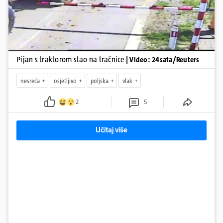
Pijan s traktorom stao na tračnice
| Video: 24sata/Reuters
nesreća
osjetljivo
poljska
vlak
2
5
Učitaj više