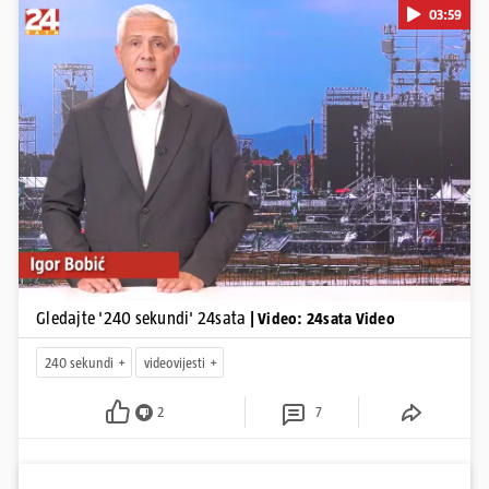
03:59
Pokretanje videa...
Gledajte '240 sekundi' 24sata
| Video: 24sata Video
240 sekundi
videovijesti
2
7