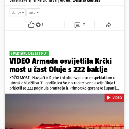
Satelitske snimke Dunava
| Video: 24sata/Reuters
dunav
suša
1
7
SPEKTAKL DESETI PUT
VIDEO Armada osvijetlila Krčki
most u čast Oluje s 222 baklje
KRČKI MOST - Navijači iz Rijeke i okolice svjetlosnim spektaklom u
utorak obilježili su 31. godišnjicu Vojno-redarstvene akcije Oluja i
prisjetili se 222 poginula branitelja iz Primorsko-goranske županije.
Bakljadu su priredili desetu godinu zaredom, a gledali su je s kopna
VIDEO
i s mora