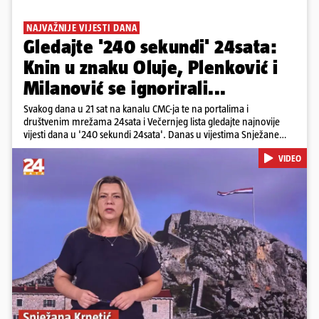
NAJVAŽNIJE VIJESTI DANA
Gledajte '240 sekundi' 24sata:
Knin u znaku Oluje, Plenković i
Milanović se ignorirali...
Svakog dana u 21 sat na kanalu CMC-ja te na portalima i
društvenim mrežama 24sata i Večernjeg lista gledajte najnovije
vijesti dana u '240 sekundi 24sata'. Danas u vijestima Snježane
Krnetić: Hrvatska je obilježila 31. obljetnicu Oluje, a pažnju je
VIDEO
privuklo ignoriranje predsjednika Zorana Milanovića i premijera
Andreja Plenkovića u Kninu. Donosimo i detalje o većim
braniteljskim mirovinama, apelu obitelji Hrvata u komi u Irskoj,
upozorenjima nakon nove tragedije na električnom romobilu te
smanjenju proizvodnje u nuklearnoj elektrani Krško.
Pokretanje videa...