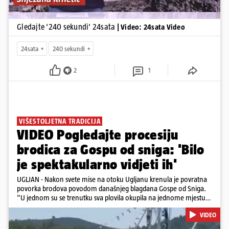
Gledajte '240 sekundi' 24sata
| Video: 24sata Video
24sata
240 sekundi
2
1
VIŠESTOLJETNA TRADICIJA
VIDEO Pogledajte procesiju
brodica za Gospu od sniga: 'Bilo
je spektakularno vidjeti ih'
UGLJAN - Nakon svete mise na otoku Ugljanu krenula je povratna
povorka brodova povodom današnjeg blagdana Gospe od Sniga.
"U jednom su se trenutku sva plovila okupila na jednome mjestu
te sinkronizirano kružila sljedećih deset minuta, što je izgledalo
VIDEO
spektakularno", kazala nam je čitateljica koja je snimila povorku.
Posebno atraktivan prizor bio je, kako je rekla, kada su se pojedini