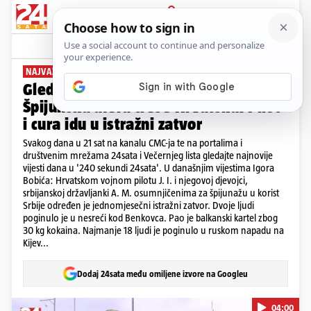
PRIJAVA
News
Komentari
1
NAJVAŽNIJE VIJESTI DANA
Gledajte '240 sekundi' 24sata:
Špijunska afera trese Hrvatsku! Pilot
i cura idu u istražni zatvor
Svakog dana u 21 sat na kanalu CMC-ja te na portalima i
društvenim mrežama 24sata i Večernjeg lista gledajte najnovije
vijesti dana u '240 sekundi 24sata'. U današnjim vijestima Igora
Bobića: Hrvatskom vojnom pilotu J. I. i njegovoj djevojci,
srbijanskoj državljanki A. M. osumnjičenima za špijunažu u korist
Srbije određen je jednomjesečni istražni zatvor. Dvoje ljudi
poginulo je u nesreći kod Benkovca. Pao je balkanski kartel zbog
30 kg kokaina. Najmanje 18 ljudi je poginulo u ruskom napadu na
Kijev...
Dodaj 24sata među omiljene izvore na Googleu
04:00