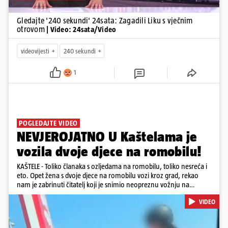
Gledajte '240 sekundi' 24sata: Zagadili Liku s vječnim
otrovom
| Video: 24sata/Video
videovijesti
240 sekundi
1
POGLEDAJTE VIDEO
NEVJEROJATNO U Kaštelama je
vozila dvoje djece na romobilu!
KAŠTELE - Toliko članaka s ozljedama na romobilu, toliko nesreća i
eto. Opet žena s dvoje djece na romobilu vozi kroz grad, rekao
nam je zabrinuti čitatelj koji je snimio neopreznu vožnju na
romobilu u četvrtak prijepodne. Podsjetimo, mjesec i pol od smrti
VIDEO
dječaka (14) u Metkoviću, pad s električnog romobila odnio je još
jedan mladi život. Unatoč naporima liječnika KBC-a Zagreb, u
ponedjeljak maloljetnik je podlegao ozljedama zadobivenima u