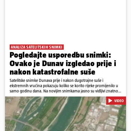
ANALIZA SATELITSKIH SNIMKI
Pogledajte usporedbu snimki:
Ovako je Dunav izgledao prije i
nakon katastrofalne suše
Satelitske snimke Dunava prije i nakon dugotrajne suše i
ekstremnih vrućina pokazuju koliko se korito rijeke promijenilo u
samo godinu dana. Na novijim snimkama jasno su vidljivi znatno
veći pješčani sprudovi i sužene vodene površine, što svjedoči o
VIDEO
povijesno niskim vodostajima. Promjene su zabilježene duž cijelog
toka, od Njemačke i Austrije, preko Slovačke, Hrvatske i Srbije, do
Rumunjske i Bugarske. Snimke je tijekom ljeta 2025. i 2026.
zabilježio satelit Sentinel-2 u sklopu programa Europske unije
Copernicus.