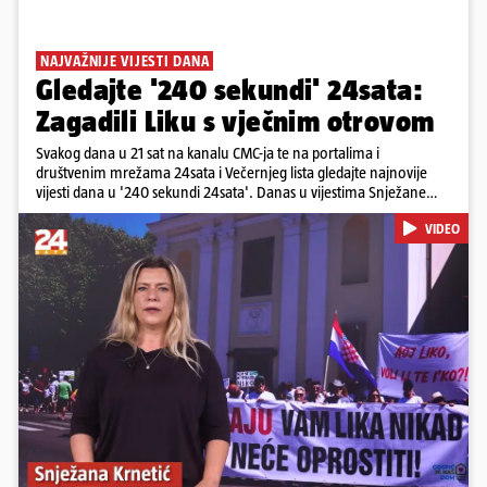
NAJVAŽNIJE VIJESTI DANA
Gledajte '240 sekundi' 24sata:
Zagadili Liku s vječnim otrovom
Svakog dana u 21 sat na kanalu CMC-ja te na portalima i
društvenim mrežama 24sata i Večernjeg lista gledajte najnovije
vijesti dana u '240 sekundi 24sata'. Danas u vijestima Snježane
Krnetić: Lika teško zagađena s 37.000 tona opasnog otpada, Troje
VIDEO
poginulih u nesreći u Zagrebu, Uhićen načelnik Svetog Ivana
Žabna, Borba za život Denisa Vejzovića, Krajaču režu ovlasti: Slijedi
otkaz...
Pokretanje videa...