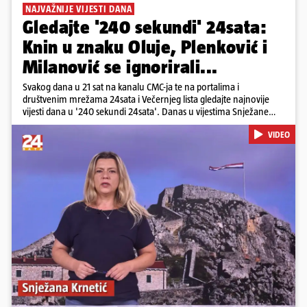
NAJVAŽNIJE VIJESTI DANA
Gledajte '240 sekundi' 24sata:
Knin u znaku Oluje, Plenković i
Milanović se ignorirali...
Svakog dana u 21 sat na kanalu CMC-ja te na portalima i
društvenim mrežama 24sata i Večernjeg lista gledajte najnovije
vijesti dana u '240 sekundi 24sata'. Danas u vijestima Snježane
Krnetić: Hrvatska je obilježila 31. obljetnicu Oluje, a pažnju je
VIDEO
privuklo ignoriranje predsjednika Zorana Milanovića i premijera
Andreja Plenkovića u Kninu. Donosimo i detalje o većim
braniteljskim mirovinama, apelu obitelji Hrvata u komi u Irskoj,
upozorenjima nakon nove tragedije na električnom romobilu te
smanjenju proizvodnje u nuklearnoj elektrani Krško.
Pokretanje videa...