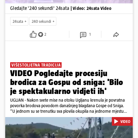
Gledajte '240 sekundi' 24sata
| Video: 24sata Video
24sata
240 sekundi
2
1
VIŠESTOLJETNA TRADICIJA
VIDEO Pogledajte procesiju
brodica za Gospu od sniga: 'Bilo
je spektakularno vidjeti ih'
UGLJAN - Nakon svete mise na otoku Ugljanu krenula je povratna
povorka brodova povodom današnjeg blagdana Gospe od Sniga.
"U jednom su se trenutku sva plovila okupila na jednome mjestu
te sinkronizirano kružila sljedećih deset minuta, što je izgledalo
VIDEO
spektakularno", kazala nam je čitateljica koja je snimila povorku.
Posebno atraktivan prizor bio je, kako je rekla, kada su se pojedini
sudionici popeli na vrhove brodova i mahali upaljenim bakljama.