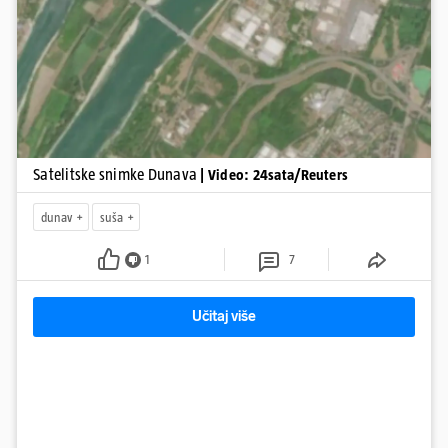
Pokretanje videa...
Satelitske snimke Dunava
| Video: 24sata/Reuters
dunav
suša
1
7
Učitaj više