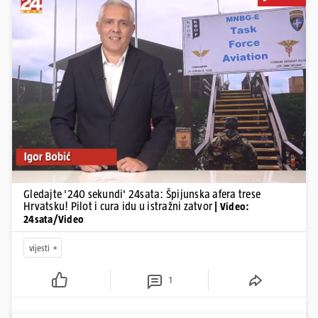
Pokretanje videa...
Gledajte '240 sekundi' 24sata: Špijunska afera trese
Hrvatsku! Pilot i cura idu u istražni zatvor
| Video:
24sata/Video
vijesti
1