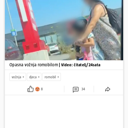
padu s romobila.
Pokretanje videa...
Opasna vožnja romobilom
| Video: čitatelj/24sata
vožnja
djeca
romobil
8
34