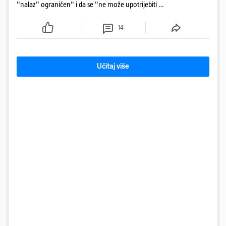
"nalaz" ograničen" i da se "ne može upotrijebiti za
sudske sporove". Građani Gospića ga podsjetili da
ga je naručio Uskok i da je dio spisa
14
Učitaj više