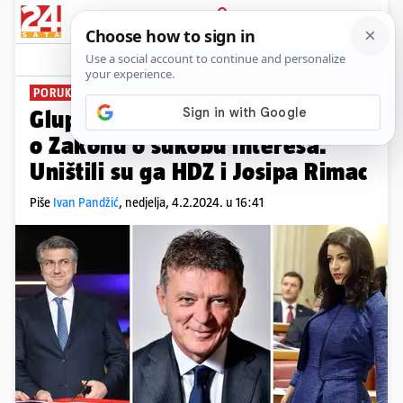
PRIJAVA
News
Komentari
3
PORUKA: 'JE LI TO ZA TOMU?'
PLUS+
Glup zakon! Tako govori Turudić
o Zakonu o sukobu interesa.
Uništili su ga HDZ i Josipa Rimac
Piše
Ivan Pandžić
,
nedjelja, 4.2.2024. u 16:41