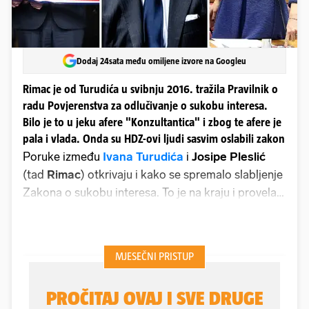
Dodaj 24sata među omiljene izvore na Googleu
Rimac je od Turudića u svibnju 2016. tražila Pravilnik o
radu Povjerenstva za odlučivanje o sukobu interesa.
Bilo je to u jeku afere "Konzultantica" i zbog te afere je
pala i vlada. Onda su HDZ-ovi ljudi sasvim oslabili zakon
Poruke između
Ivana Turudića
i
Josipe Pleslić
(tad
Rimac
) otkrivaju i kako se spremalo slabljenje
Zakona o sukobu interesa. To je na kraju i provela
Vlada
Andreja Plenkovića
te tako spasila i
samoga premijera od odluke da je prekršio
zakonom propisana načela. Prema porukama koje
je objavio Jutarnji list, Rimac je u svibnju 2016.
tražila prvo Pravilnik o radu Povjerenstva za
odlučivanje o sukobu interesa.