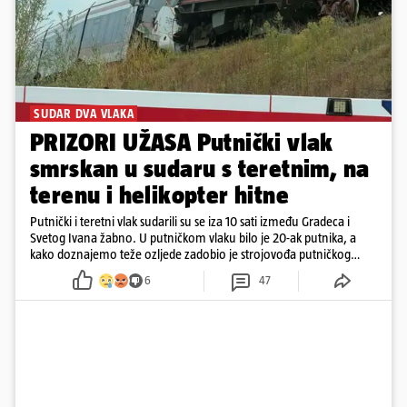
SUDAR DVA VLAKA
PRIZORI UŽASA Putnički vlak
smrskan u sudaru s teretnim, na
terenu i helikopter hitne
Putnički i teretni vlak sudarili su se iza 10 sati između Gradeca i
Svetog Ivana žabno. U putničkom vlaku bilo je 20-ak putnika, a
kako doznajemo teže ozljede zadobio je strojovođa putničkog
vlaka. Zatvoren je promet, a fotoreporteri Prigorskog objavili su
6
47
prve snimke s mjesta sudara