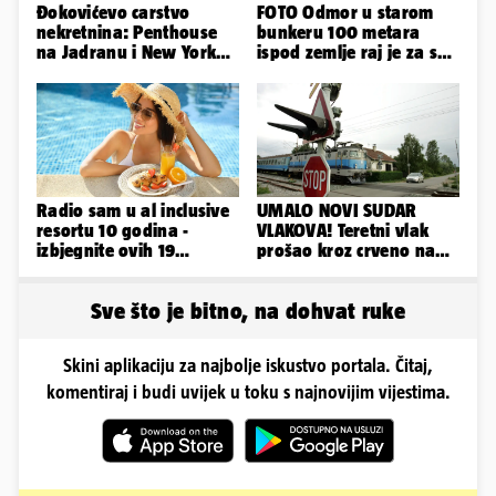
Đokovićevo carstvo
FOTO Odmor u starom
nekretnina: Penthouse
bunkeru 100 metara
na Jadranu i New Yorku,
ispod zemlje raj je za sva
španjolska vila, hoteli...
vaša osjetila
Radio sam u al inclusive
UMALO NOVI SUDAR
resortu 10 godina -
VLAKOVA! Teretni vlak
izbjegnite ovih 19
prošao kroz crveno na
grešaka i olakšajte si
kolodvoru Škrljevo
odmor
Sve što je bitno, na dohvat ruke
Skini aplikaciju za najbolje iskustvo portala. Čitaj,
komentiraj i budi uvijek u toku s najnovijim vijestima.