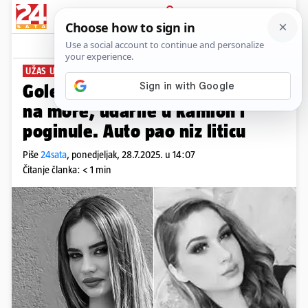
PRIJAVA
News
Komentari
26
UŽAS U BIH
Golema tuga: Djevojke (22) išle
na more, udarile u kamion i
poginule. Auto pao niz liticu
Piše
24sata
,
ponedjeljak, 28.7.2025. u 14:07
Čitanje članka: < 1 min