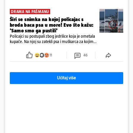
DRAMA NA PAŠMANU
Širi se snimka na kojoj policajac s
broda baca psa u more! Evo što kažu:
'Samo smo ga pustili'
Policajci su postupali zbog jedrilice koja je ometala
kupače. Na njoj su zatekli psa i muškarca za kojim
se od ranije trage. Muškarac je pružao otpor te su
ga uhitili, a psa je preuzeo komunalni redar
11
46
Učitaj više