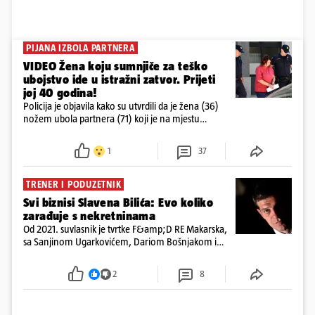
PIJANA IZBOLA PARTNERA
VIDEO Žena koju sumnjiče za teško
ubojstvo ide u istražni zatvor. Prijeti
joj 40 godina!
Policija je objavila kako su utvrdili da je žena (36)
nožem ubola partnera (71) koji je na mjestu
preminuo. Imala je 2,03 promila. U nedjelju su je
ispitali i poslali u istražni zatvor
1
37
TRENER I PODUZETNIK
Svi biznisi Slavena Bilića: Evo koliko
zarađuje s nekretninama
Od 2021. suvlasnik je tvrtke F&amp;D RE Makarska,
sa Sanjinom Ugarkovićem, Dariom Bošnjakom i
Dobrislavom Hrkaćem. Tvrtka je registrirana za
poslovanje nekretninama, a od osnutka nema
2
8
zaposlenih