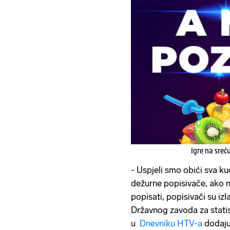
Igre na sreć
- Uspjeli smo obići sva k
dežurne popisivače, ako n
popisati, popisivači su izla
Državnog zavoda za statis
u
Dnevniku HTV-a
dodaju