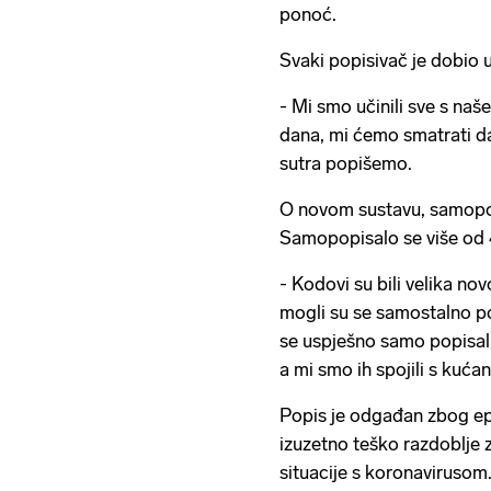
ponoć.
Svaki popisivač je dobio 
- Mi smo učinili sve s naš
dana, mi ćemo smatrati da 
sutra popišemo.
O novom sustavu, samopop
Samopopisalo se više od
- Kodovi su bili velika nov
mogli su se samostalno po
se uspješno samo popisali
a mi smo ih spojili s kuća
Popis je odgađan zbog epi
izuzetno teško razdoblje 
situacije s koronavirusom