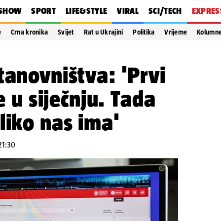
SHOW
SPORT
LIFE&STYLE
VIRAL
SCI/TECH
EXPRES
e
Crna kronika
Svijet
Rat u Ukrajini
Politika
Vrijeme
Kolumn
tanovništva: 'Prvi
će u siječnju. Tada
liko nas ima'
 21:30