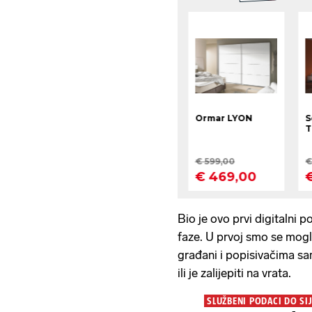
Bio je ovo prvi digitalni p
faze. U prvoj smo se mogl
građani i popisivačima sa
ili je zalijepiti na vrata.
SLUŽBENI PODACI DO SI