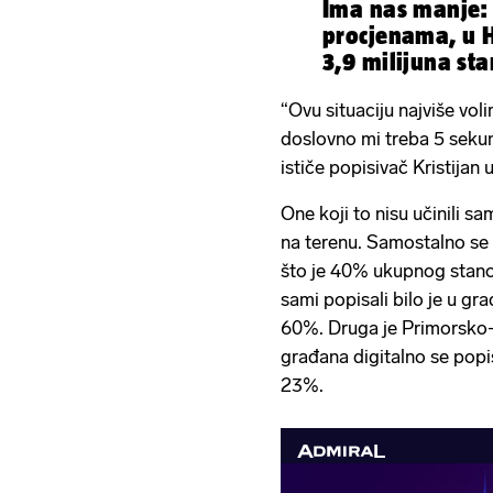
Ima nas manje:
procjenama, u 
3,9 milijuna st
“Ovu situaciju najviše voli
doslovno mi treba 5 sekund
ističe popisivač Kristijan
One koji to nisu učinili sa
na terenu. Samostalno se
što je 40% ukupnog stanov
sami popisali bilo je u gr
60%. Druga je Primorsko
građana digitalno se popi
23%.