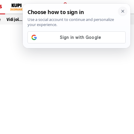
S
PRIJAVA
e
Vidi još…