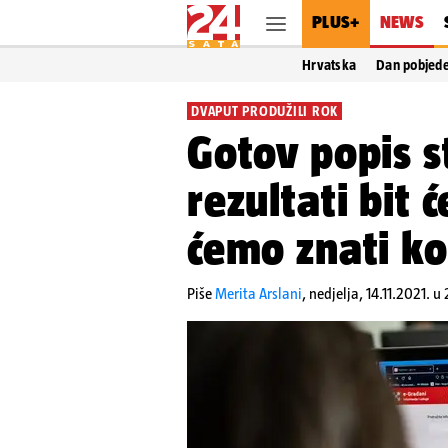
PLUS+
NEWS
Hrvatska
Dan pobjed
DVAPUT PRODUŽILI ROK
Gotov popis s
rezultati bit 
ćemo znati ko
Piše
Merita Arslani
,
nedjelja, 14.11.2021. u