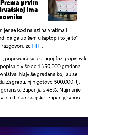
 Prema prvim
Hrvatskoj ima
anovnika
m jer se kod nalazi na vratima i
i da ga upišem u laptop i to je to”,
 u razgovoru za
HRT
.
mi, popisivači su u drugoj fazi popisivali
 popisalo više od 1.630.000 građana,
ništva. Najviše građana koji su se
adu Zagrebu, njih gotovo 500.000, tj.
-goranska županija s 48%. Najmanje
salo u Ličko-senjskoj županiji, samo