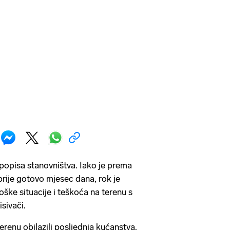
 popisa stanovništva. Iako je prema
prije gotovo mjesec dana, rok je
ške situacije i teškoća na terenu s
sivači.
terenu obilazili posljednja kućanstva.