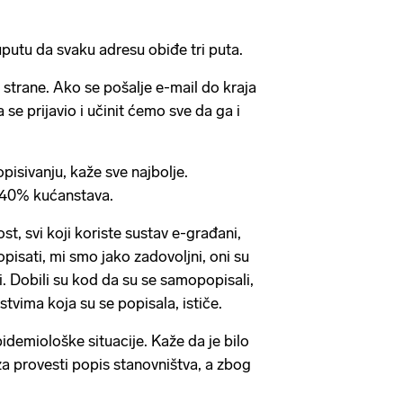
uputu da svaku adresu obiđe tri puta.
e strane. Ako se pošalje e-mail do kraja
se prijavio i učinit ćemo sve da ga i
isivanju, kaže sve najbolje.
 40% kućanstava.
ost, svi koji koriste sustav e-građani,
pisati, mi smo jako zadovoljni, oni su
. Dobili su kod da su se samopopisali,
nstvima koja su se popisala, ističe.
demiološke situacije. Kaže da je bilo
za provesti popis stanovništva, a zbog
.