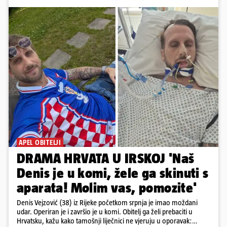
APEL OBITELJI
DRAMA HRVATA U IRSKOJ 'Naš
Denis je u komi, žele ga skinuti s
aparata! Molim vas, pomozite'
Denis Vejzović (38) iz Rijeke početkom srpnja je imao moždani
udar. Operiran je i završio je u komi. Obitelj ga želi prebaciti u
Hrvatsku, kažu kako tamošnji liječnici ne vjeruju u oporavak: