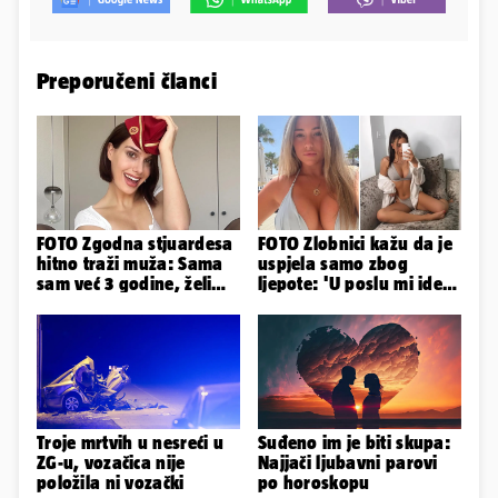
Preporučeni članci
FOTO Zgodna stjuardesa
FOTO Zlobnici kažu da je
hitno traži muža: Sama
uspjela samo zbog
sam već 3 godine, želim
ljepote: 'U poslu mi ide
da bude stariji...
jer imam strategiju'
Troje mrtvih u nesreći u
Suđeno im je biti skupa:
ZG-u, vozačica nije
Najjači ljubavni parovi
položila ni vozački
po horoskopu