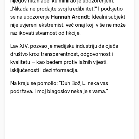
Njegov hitan apel kulminirao je upozorenjem:
„Nikada ne prodajte svoj kredibilitet!“ I podsjetio
se na upozorenje
Hannah Arendt
: Idealni subjekt
nije uvjereni ekstremist, već onaj koji više ne može
razlikovati stvarnost od fikcije.
Lav XIV. pozvao je medijsku industriju da ojača
društvo kroz transparentnost, odgovornost i
kvalitetu – kao bedem protiv lažnih vijesti,
isključenosti i dezinformacija.
Na kraju se pomolio: "Duh Božji... neka vas
podržava. I moj blagoslov neka je s vama."