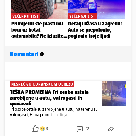
Komentari
0
NESREĆA U ODRANSKOM OBREŽU
TEŠKA PROMETNA Tri osobe ostale
zarobljene u autu, vatrogasci ih
spašavali
Tri osobe ostale su zarobljene u autu, na terenu su
vatrogasci, Hitna pomoć i policija
3
12