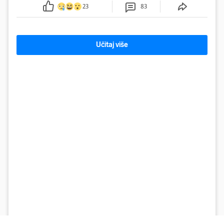
23
83
Učitaj više