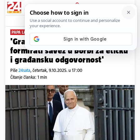
PRIJAVA
News
Komentari
0
PAPA LAV XIV.:
'Građani i novinari trebali bi
formirati savez u borbi za etičku
i građansku odgovornost'
Piše
24sata
,
četvrtak, 9.10.2025. u 17:00
Čitanje članka: 1 min