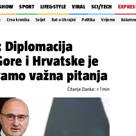
SHOW
SPORT
LIFE&STYLE
VIRAL
SCI/TECH
EXPRES
e
Crna kronika
Svijet
Rat u Ukrajini
Politika
Vrijeme
Kolumn
 Diplomacija
ore i Hrvatske je
vamo važna pitanja
Čitanje članka: < 1 min