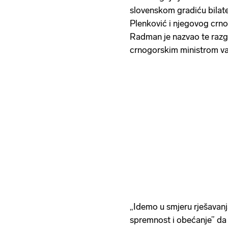
slovenskom gradiću bilate
Plenković i njegovog crno
Radman je nazvao te razgo
crnogorskim ministrom va
„Idemo u smjeru rješavanj
spremnost i obećanje” da ć