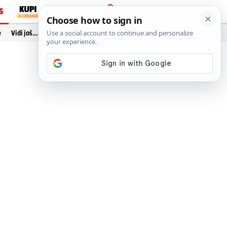
S
PRIJAVA
e
Vidi još…