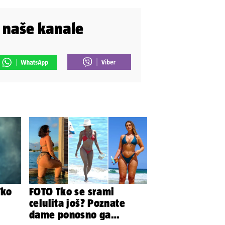
i naše kanale
Tko
FOTO Tko se srami
celulita još? Poznate
dame ponosno ga