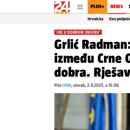
PLUS+
NEWS
Hrvatska
Dan pobjed
'IDE U DOBROM SMJERU'
Grlić Radman:
između Crne G
dobra. Rješa
Piše
HINA
,
utorak, 2.9.2025. u 15:06