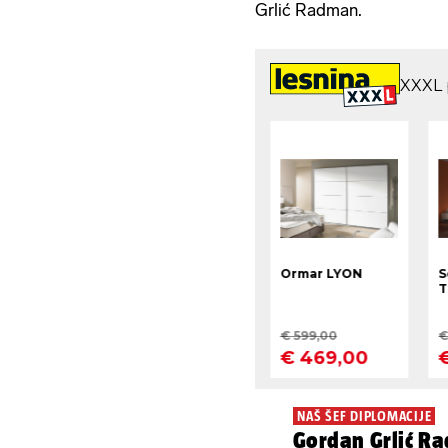
Grlić Radman.
NAŠ ŠEF DIPLOMACIJE
Gordan Grlić R