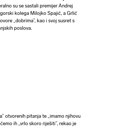
ralno su se sastali premijer Andrej
gorski kolega Milojko Spajić, a Grlić
vore „dobrima”, kao i svoj susret s
njskih poslova.
a” otvorenih pitanja te „imamo njihovu
emo ih „vrlo skoro riješiti”, rekao je