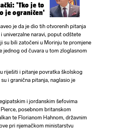
ački: 'Tko je to
o je ograničen'
aveo je da je dio tih otvorenih pitanja
i univerzalne naravi, poput odštete
i su bili zatočeni u Morinju te promjene
me jednog od čuvara u tom zloglasnom
riješiti i pitanje povratka školskog
su i granična pitanja, naglasio je
 egipatskim i jordanskim šefovima
en Pierce, posebnom britanskom
alkan te Florianom Hahnom, državnim
love pri njemačkom ministarstvu