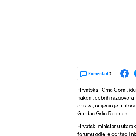
Komentari
2
Hrvatska i Crna Gora „idu 
nakon „dobrih razgovora” 
država, ocijenio je u utor
Gordan Grlić Radman.
Hrvatski ministar u utora
forumu gdje je održao i niz