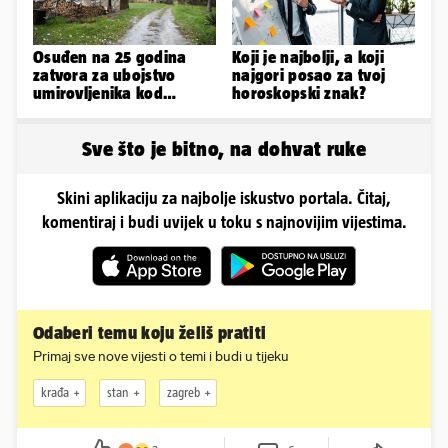
Osuđen na 25 godina
Koji je najbolji, a koji
zatvora za ubojstvo
najgori posao za tvoj
umirovljenika kod
horoskopski znak?
Petrinje: DORH objavio
detalje
Sve što je bitno, na dohvat ruke
Skini aplikaciju za najbolje iskustvo portala. Čitaj,
komentiraj i budi uvijek u toku s najnovijim vijestima.
Odaberi temu koju želiš pratiti
Primaj sve nove vijesti o temi i budi u tijeku
krađa
stan
zagreb