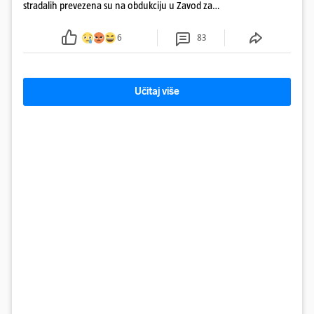
stradalih prevezena su na obdukciju u Zavod za
sudsku medicinu i kriminalistiku u Zagrebu, a
policija nastavlja kriminalističko istraživanje
6
83
Učitaj više