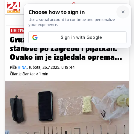
PRIJAVA
News
Komentari
6
UHIĆENI SU
Gruzijac i Ukrajinac označavali
stanove po Zagrebu i pljačkali.
Ovako im je izgledala oprema...
Piše
HINA
,
subota, 26.7.2025. u 18:44
Čitanje članka: < 1 min