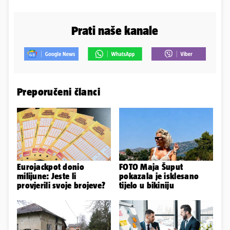
Prati naše kanale
Preporučeni članci
Eurojackpot donio
FOTO Maja Šuput
milijune: Jeste li
pokazala je isklesano
provjerili svoje brojeve?
tijelo u bikiniju