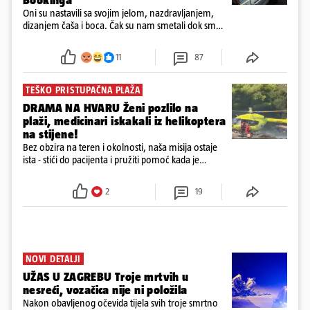
Oni su nastavili sa svojim jelom, nazdravljanjem,
dizanjem čaša i boca. Čak su nam smetali dok smo
u panici kupili crijeva kako bismo pokušali ugasiti
požar, rekao je vlasnik
11
87
TEŠKO PRISTUPAČNA PLAŽA
DRAMA NA HVARU Ženi pozlilo na
plaži, medicinari iskakali iz helikoptera
na stijene!
Bez obzira na teren i okolnosti, naša misija ostaje
ista - stići do pacijenta i pružiti pomoć kada je
najpotrebnija - objavilo je Ministarstvo zdravstva na
Facebooku
2
19
NOVI DETALJI
UŽAS U ZAGREBU Troje mrtvih u
nesreći, vozačica nije ni položila
Nakon obavljenog očevida tijela svih troje smrtno