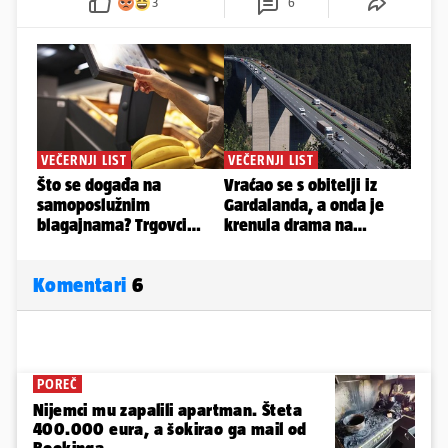
3
6
Komentari
6
POREČ
Nijemci mu zapalili apartman. Šteta
400.000 eura, a šokirao ga mail od
Bookinga