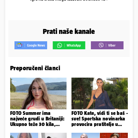
Prati naše kanale
Preporučeni članci
FOTO Summer ima
FOTO Kate, vidi ti se baš -
najveće grudi u Britaniji:
sve! Sportska novinarka
Ukupno teže 30 kila,
provocira pratitelje u
razmišljam o
oskudnim haljinama
smanjivanju...