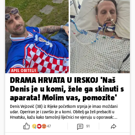
APEL OBITELJI
DRAMA HRVATA U IRSKOJ 'Naš
Denis je u komi, žele ga skinuti s
aparata! Molim vas, pomozite'
Denis Vejzović (38) iz Rijeke početkom srpnja je imao moždani
udar. Operiran je i završio je u komi. Obitelj ga želi prebaciti u
Hrvatsku, kažu kako tamošnji liječnici ne vjeruju u oporavak:
'Imamo 72 sata'
47
91