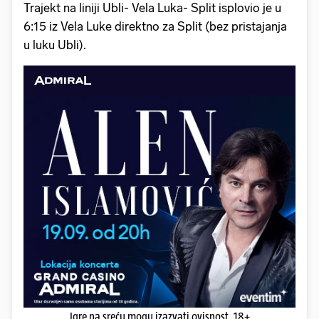
T rajekt na liniji Ubli- Vela Luka- Split isplovio je u
6:15 iz Vela Luke direktno za Split (bez pristajanja
u luku Ubli).
Igre na sreću mogu izazvati ovisnost. 18+