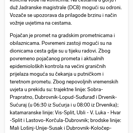
duž Jadranske magistrale (DC8) mogući su odroni.
Vozače se upozorava da prilagode brzinu i način
vožnje uvjetima na cestama.
Pojačan je promet na gradskim prometnicama i
obilaznicama. Povremeni zastoji mogući su na
dionicama cesta gdje su u tijeku radovi. Zbog
povremeno pojačanog prometa i aktualnih
epidemioloških kontrola na većini graničnih
prijelaza moguća su čekanja u putničkom i
teretnom prometu. Zbog nepovoljnih vremenskih
uvjeta u prekidu su: trajektne linije: Sobra-
Prapratno, Dubrovnik-Lopud-Suđurađ i Drvenik-
Sućuraj (u 06:30 iz Sućurja i u 08:00 iz Drvenika) ;
katamaranske linije: Vis-Split, Ubli - V. Luka - Hvar
-Split i Lastovo-Korčula-Dubrovnik; brodske linije:
Mali Lošinj-Unije-Susak i Dubrovnik-Koločep-