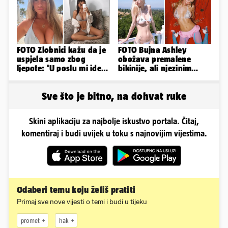
FOTO Zlobnici kažu da je
FOTO Bujna Ashley
uspjela samo zbog
obožava premalene
ljepote: 'U poslu mi ide
bikinije, ali njezinim
jer imam strategiju'
fanovima to uopće ne
smeta
Sve što je bitno, na dohvat ruke
Skini aplikaciju za najbolje iskustvo portala. Čitaj,
komentiraj i budi uvijek u toku s najnovijim vijestima.
Odaberi temu koju želiš pratiti
Primaj sve nove vijesti o temi i budi u tijeku
promet
hak