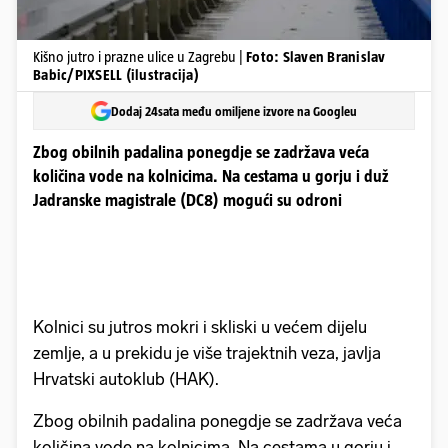
Kišno jutro i prazne ulice u Zagrebu |
Foto: Slaven Branislav
Babic/PIXSELL (ilustracija)
Dodaj 24sata među omiljene izvore na Googleu
Zbog obilnih padalina ponegdje se zadržava veća
količina vode na kolnicima. Na cestama u gorju i duž
Jadranske magistrale (DC8) mogući su odroni
Kolnici su jutros mokri i skliski u većem dijelu
zemlje, a u prekidu je više trajektnih veza, javlja
Hrvatski autoklub (HAK).
Zbog obilnih padalina ponegdje se zadržava veća
količina vode na kolnicima. Na cestama u gorju i