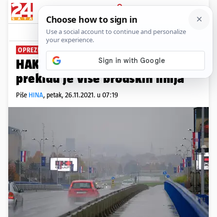
PRIJAVA
News
Komentari
0
OPREZ!
HAK: Kolnici su mokri i skliski, u
prekidu je više brodskih linija
Piše
HINA
,
petak, 26.11.2021. u 07:19