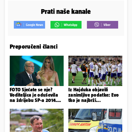
Prati naše kanale
Preporučeni članci
FOTO Sjećate se nje?
Iz Hajduka objavili
Voditeljica je oduševila
zanimljive podatke: Evo
na ždrijebu SP-a 2014.
tko je najbrži...
Evo kako danas izgleda