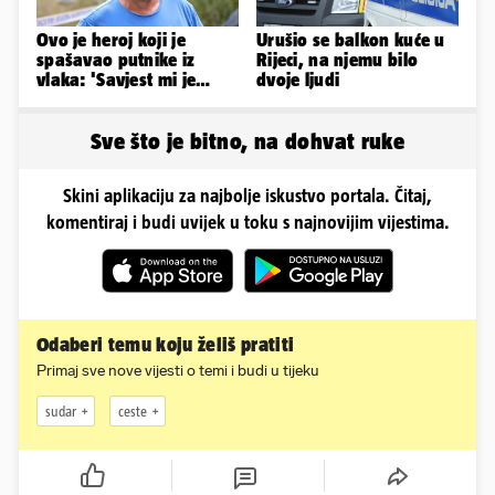
Ovo je heroj koji je
Urušio se balkon kuće u
spašavao putnike iz
Rijeci, na njemu bilo
vlaka: 'Savjest mi je
dvoje ljudi
nalagala da to
napravim...'
Sve što je bitno, na dohvat ruke
Skini aplikaciju za najbolje iskustvo portala. Čitaj,
komentiraj i budi uvijek u toku s najnovijim vijestima.
Odaberi temu koju želiš pratiti
Primaj sve nove vijesti o temi i budi u tijeku
sudar
ceste