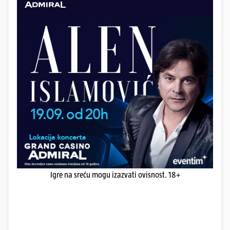
Igre na sreću mogu izazvati ovisnost. 18+