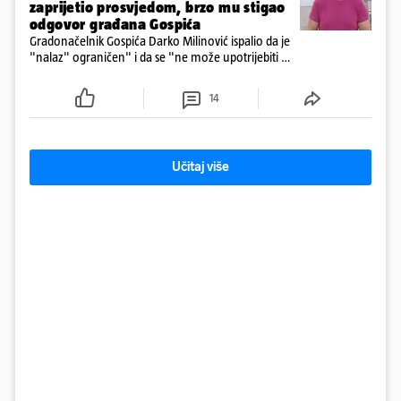
zaprijetio prosvjedom, brzo mu stigao
odgovor građana Gospića
Gradonačelnik Gospića Darko Milinović ispalio da je
"nalaz" ograničen" i da se "ne može upotrijebiti za
sudske sporove". Građani Gospića ga podsjetili da
ga je naručio Uskok i da je dio spisa
14
Učitaj više