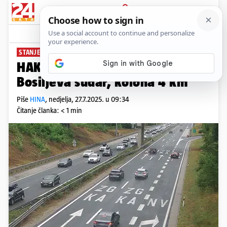
PRIJAVA
News
Komentari
0
STANJE U PROMETU
HAK: Na A1 između Novigrada i
Bosiljeva sudar, kolona 4 km
Piše
HINA
,
nedjelja, 27.7.2025. u 09:34
Čitanje članka: < 1 min