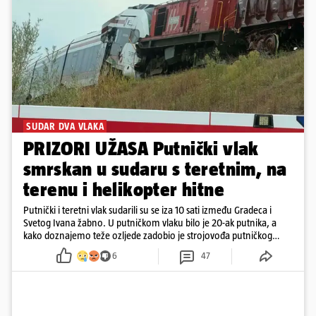
SUDAR DVA VLAKA
PRIZORI UŽASA Putnički vlak
smrskan u sudaru s teretnim, na
terenu i helikopter hitne
Putnički i teretni vlak sudarili su se iza 10 sati između Gradeca i
Svetog Ivana žabno. U putničkom vlaku bilo je 20-ak putnika, a
kako doznajemo teže ozljede zadobio je strojovođa putničkog
vlaka. Zatvoren je promet, a fotoreporteri Prigorskog objavili su
6
47
prve snimke s mjesta sudara