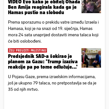
VIDEO Evo kako je obitelj Ohada
Ben Amija reagirala kada ga je
Hamas pustio na slobodu
Prema sporazumu o prekidu vatre između Izraela i
Hamasa, koji je na snazi ​​od 19. siječnja, Hamas
mora 24 sata unaprijed dostaviti imena talaca koji
će biti oslobođeni.
ŽELI PREUZETI PALESTINU
Predsjednik SAD-a šokirao je
planom za Gazu: 'Trump izaziva
reakcije pa po tome odlučuje...'
U Pojasu Gaze, prema izraelskim informacijama,
još je ukupno 79 talaca, no pretpostavlja se da je
35 od njih mrtvo.