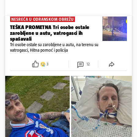
NESREĆA U ODRANSKOM OBREŽU
TEŠKA PROMETNA Tri osobe ostale
zarobljene u autu, vatrogasci ih
spašavali
Tri osobe ostale su zarobljene u autu, na terenu su
vatrogasci, Hitna pomoć i policija
3
12