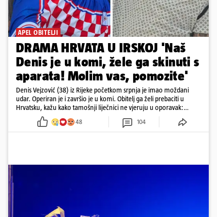
APEL OBITELJI
DRAMA HRVATA U IRSKOJ 'Naš
Denis je u komi, žele ga skinuti s
aparata! Molim vas, pomozite'
Denis Vejzović (38) iz Rijeke početkom srpnja je imao moždani
udar. Operiran je i završio je u komi. Obitelj ga želi prebaciti u
Hrvatsku, kažu kako tamošnji liječnici ne vjeruju u oporavak:
'Imamo 72 sata'
48
104