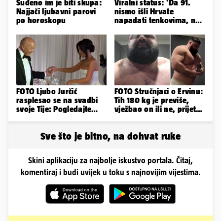
Suđeno im je biti skupa:
Viralni status: 'Da 91.
Najjači ljubavni parovi
nismo išli Hrvate
po horoskopu
napadati tenkovima, ne
bi 95. bežali na
traktorima'
FOTO Ljubo Jurčić
FOTO Stručnjaci o Ervinu:
rasplesao se na svadbi
Tih 180 kg je previše,
svoje Tije: Pogledajte
vježbao on ili ne, prijete
kako je izgledalo
mu mnoge komplikacije
vjenčanje...
Sve što je bitno, na dohvat ruke
Skini aplikaciju za najbolje iskustvo portala. Čitaj,
komentiraj i budi uvijek u toku s najnovijim vijestima.