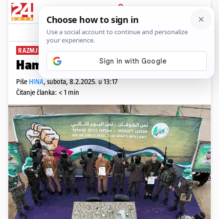
PRIJAVA
News
Komentari
0
RAZMJENA ZAROBLJENIKA
Hamas oslobodio nova tri taoca
Piše
HINA
,
subota, 8.2.2025. u 13:17
Čitanje članka: < 1 min