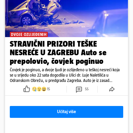
DVOJE OZLIJEĐENIH
STRAVIČNI PRIZORI TEŠKE
NESREĆE U ZAGREBU Auto se
prepolovio, čovjek poginuo
Čovjek je poginuo, a dvoje ljudi je ozlijeđeno u teškoj nesreći koja
se u srijedu oko 22 sata dogodila u Ulici dr. Luje Naletilića u
Odranskom Obrežu, u predgrađu Zagreba. Auto je iz zasad
neutvrđenih razloga sletio s kolnika, a od siline udara vozilo se
15
55
prepolovilo.
Učitaj više