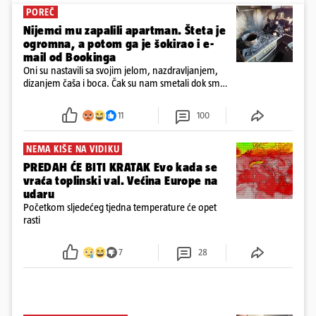
POREČ
Nijemci mu zapalili apartman. Šteta je
ogromna, a potom ga je šokirao i e-
mail od Bookinga
Oni su nastavili sa svojim jelom, nazdravljanjem,
dizanjem čaša i boca. Čak su nam smetali dok smo
u panici kupili crijeva kako bismo pokušali ugasiti
požar, rekao je vlasnik
11
100
NEMA KIŠE NA VIDIKU
PREDAH ĆE BITI KRATAK Evo kada se
vraća toplinski val. Većina Europe na
udaru
Početkom sljedećeg tjedna temperature će opet
rasti
7
28