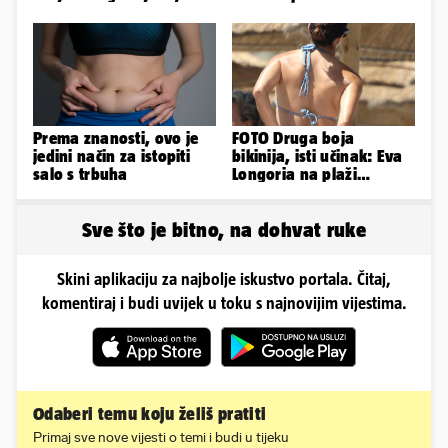
prevezen je u bolnicu
Prema znanosti, ovo je
FOTO Druga boja
jedini način za istopiti
bikinija, isti učinak: Eva
salo s trbuha
Longoria na plaži
pipkala svoje zanosne
obline
Sve što je bitno, na dohvat ruke
Skini aplikaciju za najbolje iskustvo portala. Čitaj,
komentiraj i budi uvijek u toku s najnovijim vijestima.
Odaberi temu koju želiš pratiti
Primaj sve nove vijesti o temi i budi u tijeku