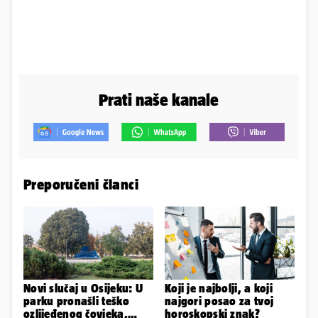
Prati naše kanale
Preporučeni članci
Novi slučaj u Osijeku: U
Koji je najbolji, a koji
parku pronašli teško
najgori posao za tvoj
ozlijeđenog čovjeka,
horoskopski znak?