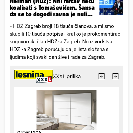
Herman (HDZ): Niti mrtav neću
koalirati s Tomaševićem. Šansa
da se to dogodi ravna je nuli...
- HDZ Zagreb broji 18 tisuća članova, a mi smo
skupili 10 tisuća potpisa- kratko je prokomentirao
sugovornik, član HDZ-a Zagreb. No iz vodstva
HDZ -a Zagreb poručuju da je lista složena s
ljudima koji svaki dan žive i rade za Zagreb.