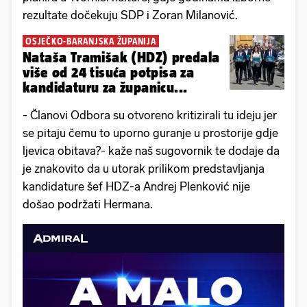
rezultate dočekuju SDP i Zoran Milanović.
OSJEČKO-BARANJSKA ŽUPANIJA
Nataša Tramišak (HDZ) predala
više od 24 tisuća potpisa za
kandidaturu za županicu...
- Članovi Odbora su otvoreno kritizirali tu ideju jer
se pitaju čemu to uporno guranje u prostorije gdje
ljevica obitava?- kaže naš sugovornik te dodaje da
je znakovito da u utorak prilikom predstavljanja
kandidature šef HDZ-a Andrej Plenković nije
došao podržati Hermana.