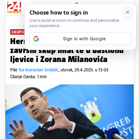
PRIJAVA
News
Komentari
11
SKUPIO 10.000 POTPISA
Herman 'ukrao' Tvornicu: Svoj
završni skup imat će u bastionu
ljevice i Zorana Milanovića
Piše
Tea Kvarantan Soldatić
,
utorak, 29.4.2025. u 13:03
Čitanje članka: 1 min