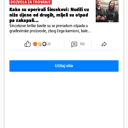
DOZVOLA ZA TROVANJE
Kako su operirali Šincekovi: Nudili su
niže cijene od drugih, mljeli su otpad
pa zakapali...
Šincekove tvrtke bavile su se preradom otpada u
građevinske proizvode, zbog čega kamioni, bale
plastike i samljeveni materijal dugo nisu izazivali
sumnju
22
132
Učitaj više