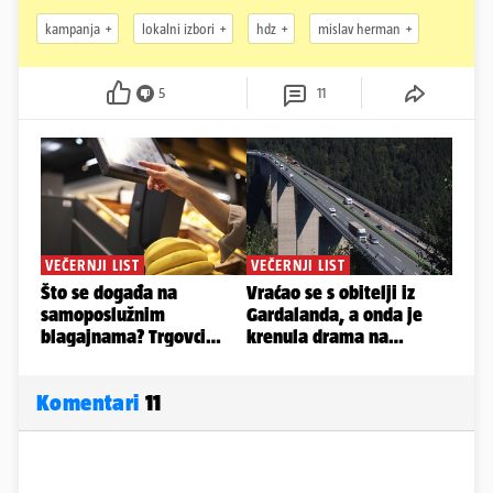
kampanja
lokalni izbori
hdz
mislav herman
5
11
Komentari
11