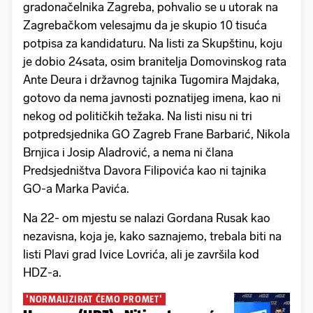
gradonačelnika Zagreba, pohvalio se u utorak na
Zagrebačkom velesajmu da je skupio 10 tisuća
potpisa za kandidaturu. Na listi za Skupštinu, koju
je dobio 24sata, osim branitelja Domovinskog rata
Ante Deura i državnog tajnika Tugomira Majdaka,
gotovo da nema javnosti poznatijeg imena, kao ni
nekog od političkih težaka. Na listi nisu ni tri
potpredsjednika GO Zagreb Frane Barbarić, Nikola
Brnjica i Josip Aladrović, a nema ni člana
Predsjedništva Davora Filipovića kao ni tajnika
GO-a Marka Pavića.
Na 22- om mjestu se nalazi Gordana Rusak kao
nezavisna, koja je, kako saznajemo, trebala biti na
listi Plavi grad Ivice Lovrića, ali je završila kod
HDZ-a.
'NORMALIZIRAT ĆEMO PROMET'