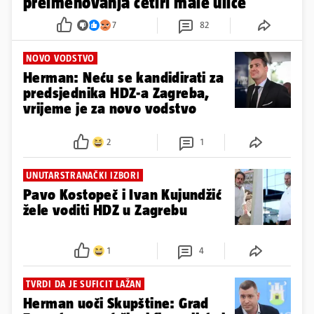
preimenovanja četiri male ulice
7
82
NOVO VODSTVO
Herman: Neću se kandidirati za
predsjednika HDZ-a Zagreba,
vrijeme je za novo vodstvo
2
1
UNUTARSTRANAČKI IZBORI
Pavo Kostopeč i Ivan Kujundžić
žele voditi HDZ u Zagrebu
1
4
TVRDI DA JE SUFICIT LAŽAN
Herman uoči Skupštine: Grad