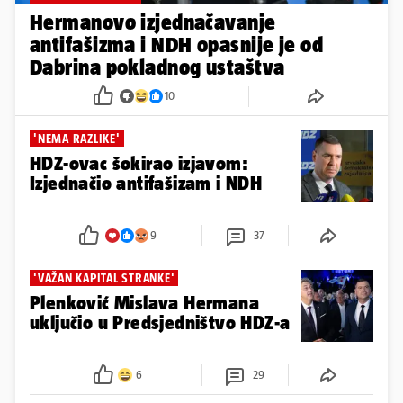
Hermanovo izjednačavanje
antifašizma i NDH opasnije je od
Dabrina pokladnog ustaštva
10
'NEMA RAZLIKE'
HDZ-ovac šokirao izjavom:
Izjednačio antifašizam i NDH
9
37
'VAŽAN KAPITAL STRANKE'
Plenković Mislava Hermana
uključio u Predsjedništvo HDZ-a
6
29