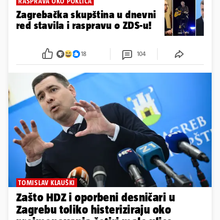
RASPRAVA OKO POKLIČA
Zagrebačka skupština u dnevni
red stavila i raspravu o ZDS-u!
18
104
TOMISLAV KLAUŠKI
Zašto HDZ i oporbeni desničari u
Zagrebu toliko histeriziraju oko