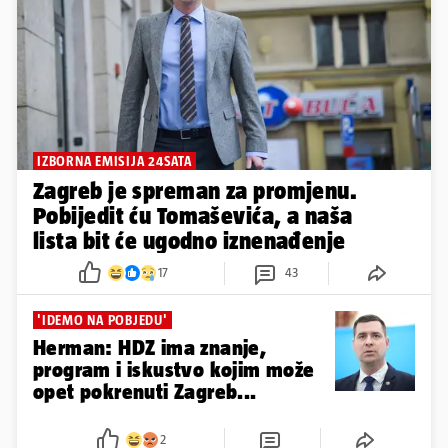
IZBORNA EMISIJA 24SATA
Zagreb je spreman za promjenu.
Pobijedit ću Tomaševića, a naša
lista bit će ugodno iznenađenje
17
43
'IDEMO NA POBJEDU'
Herman: HDZ ima znanje,
program i iskustvo kojim može
opet pokrenuti Zagreb...
2