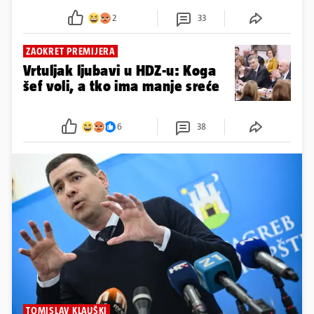
2
33
ZAOKRET PREMIJERA
Vrtuljak ljubavi u HDZ-u: Koga
šef voli, a tko ima manje sreće
6
38
TOMISLAV KLAUŠKI