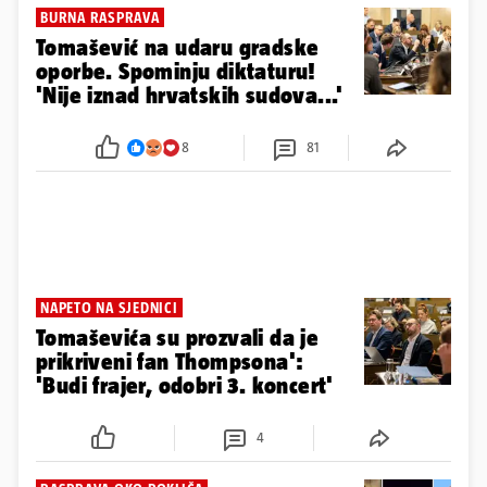
BURNA RASPRAVA
Tomašević na udaru gradske
oporbe. Spominju diktaturu!
'Nije iznad hrvatskih sudova...'
8
81
NAPETO NA SJEDNICI
Tomaševića su prozvali da je
prikriveni fan Thompsona':
'Budi frajer, odobri 3. koncert'
4