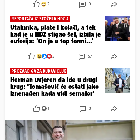
2
9
REPORTAŽA IZ STOŽERA HDZ-A
Utakmica, plate i kolači, a tek
kad je u HDZ stigao šef, izbila je
euforija: 'On je u top formi...'
5
57
PROZVAO GA ZA KUKAVIČLUK
Herman uvjeren da ide u drugi
krug: 'Tomašević će ostati jako
iznenađen kada vidi semafor'
1
3