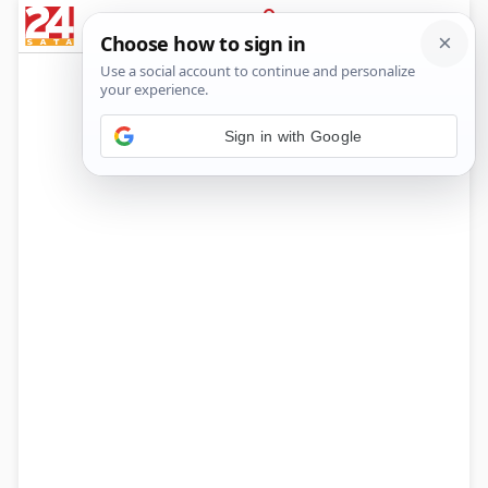
News
Show
Sport
Life&style
Video
Express
PRIJAVA