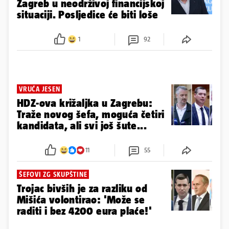
Zagreb u neodrživoj financijskoj
situaciji. Posljedice će biti loše
1
92
VRUĆA JESEN
HDZ-ova križaljka u Zagrebu:
Traže novog šefa, moguća četiri
kandidata, ali svi još šute...
11
55
ŠEFOVI ZG SKUPŠTINE
Trojac bivših je za razliku od
Mišića volontirao: 'Može se
raditi i bez 4200 eura plaće!'