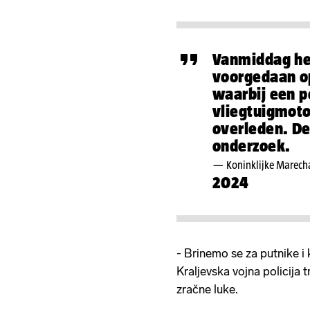
Vanmiddag hee
voorgedaan op
waarbij een p
vliegtuigmoto
overleden. De
onderzoek.
— Koninklijke Marec
2024
- Brinemo se za putnike i 
Kraljevska vojna policija t
zračne luke.