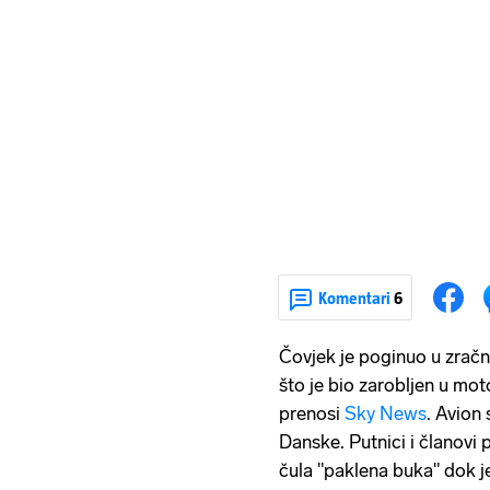
Komentari
6
Čovjek je poginuo u zrač
što je bio zarobljen u mot
prenosi
Sky News
. Avion
Danske. Putnici i članovi 
čula "paklena buka" dok j