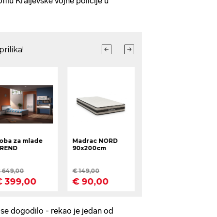
filu Kraljevske vojne policije u
o se dogodilo - rekao je jedan od