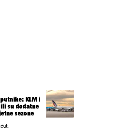
 putnike: KLM i
ili su dodatne
ljetne sezone
ućut.