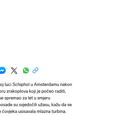
noj luci Schiphol u Amsterdamu nakon
oru zrakoplova koji je počeo raditi,
 se spremao za let u smjeru
posade su svjedočili užasu, kažu da se
e čovjeka usisavala mlazna turbina.