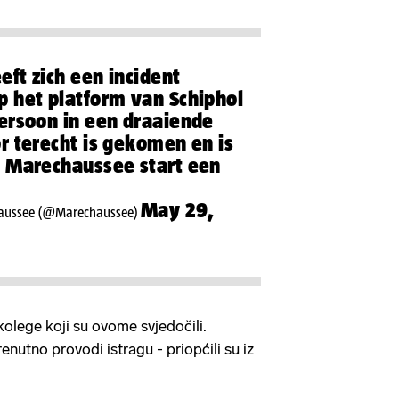
ft zich een incident
 het platform van Schiphol
ersoon in een draaiende
r terecht is gekomen en is
 Marechaussee start een
May 29,
haussee (@Marechaussee)
kolege koji su ovome svjedočili.
renutno provodi istragu - priopćili su iz