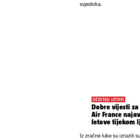
svjedoka.
UČESTALI LETOVI
Dobre vijesti za
Air France najav
letove tijekom 
Iz zračne luke su izrazili s