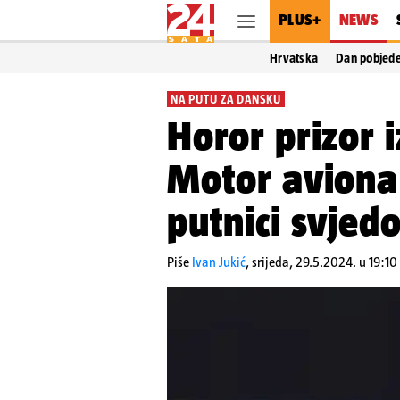
PLUS+
NEWS
Hrvatska
Dan pobjed
NA PUTU ZA DANSKU
Horor prizor
Motor aviona 
putnici svjedo
Piše
Ivan Jukić
,
srijeda, 29.5.2024. u 19:10