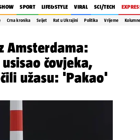
SHOW
SPORT
LIFE&STYLE
VIRAL
SCI/TECH
EXPRES
e
Crna kronika
Svijet
Rat u Ukrajini
Politika
Vrijeme
Kolumn
 iz Amsterdama:
usisao čovjeka,
čili užasu: 'Pakao'