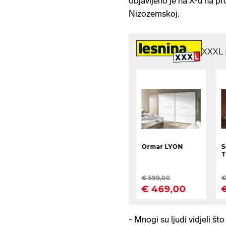
objavljeno je na X-u na pro
Nizozemskoj.
- Mnogi su ljudi vidjeli št