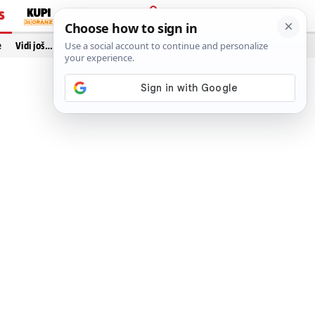
S
PRIJAVA
e
Vidi još…