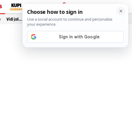
S
PRIJAVA
e
Vidi još…