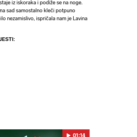
taje iz iskoraka i podiže se na noge.
, ona sad samostalno kleči potpuno
bilo nezamislivo, ispričala nam je Lavina
JESTI:
01:14