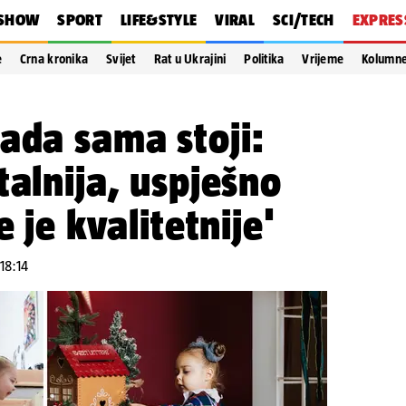
SHOW
SPORT
LIFE&STYLE
VIRAL
SCI/TECH
EXPRES
e
Crna kronika
Svijet
Rat u Ukrajini
Politika
Vrijeme
Kolumn
ada sama stoji:
talnija, uspješno
e je kvalitetnije'
 18:14