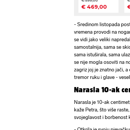
- Sredinom listopada post
vremena provodi na nogam
se vidi jako veliki napred
samostalnija, sama se ski
sama istuširala, sama ulaz
se nije mogla osoviti na 
zagriz joj je znatno jači, a
tremor ruku i glave - vesel
Narasla 10-ak c
Narasla je 10-ak centimet
kaže Petra, što više raste,
svojeglavost i borbenost k
- Otkrila je svoju pjevačk