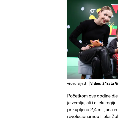
video vijesti
| Video: 24sata V
Početkom ove godine djevo
je zemlju, ali i cijelu regij
prikupljeno 2,4 milijuna e
revolucionarnog lijeka Zol