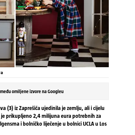
va
 među omiljene izvore na Googleu
(3) iz Zaprešića ujedinila je zemlju, ali i cijelu
j je prikupljeno 2,4 milijuna eura potrebnih za
gensma i bolničko liječenje u bolnici UCLA u Los