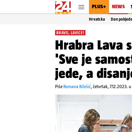
PLUS+
NEWS
Hrvatska
Dan pobjed
BRAVO, LAVICE!
Hrabra Lava s
'Sve je samos
jede, a disanj
Piše
Romana Bilešić
,
četvrtak, 7.12.2023. u