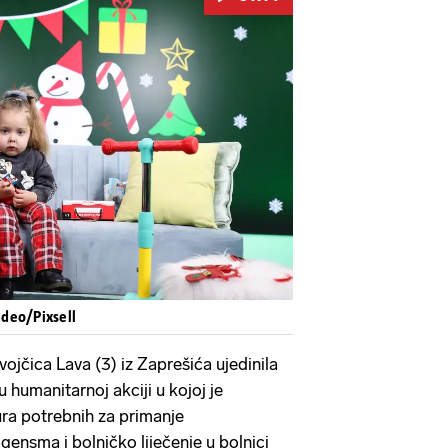
Pokretanje videa...
ideo/Pixsell
jčica Lava (3) iz Zaprešića ujedinila
u u humanitarnoj akciji u kojoj je
ura potrebnih za primanje
gensma i bolničko liječenje u bolnici