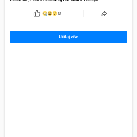
Gorici. Liječnici: ‘Ozljede su sve jezivije’
13
Učitaj više