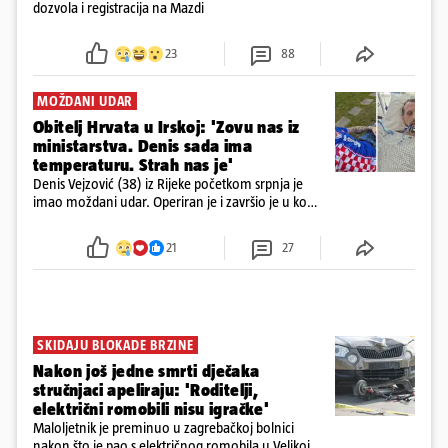
dozvola i registracija na Mazdi
23
88
MOŽDANI UDAR
Obitelj Hrvata u Irskoj: 'Zovu nas iz
ministarstva. Denis sada ima
temperaturu. Strah nas je'
Denis Vejzović (38) iz Rijeke početkom srpnja je
imao moždani udar. Operiran je i završio je u komi.
Obitelj ga želi prebaciti u Hrvatsku, kažu kako
tamošnji liječnici ne vjeruju u oporavak: 'Imamo
21
27
72 sata'
SKIDAJU BLOKADE BRZINE
Nakon još jedne smrti dječaka
stručnjaci apeliraju: 'Roditelji,
električni romobili nisu igračke'
Maloljetnik je preminuo u zagrebačkoj bolnici
nakon što je pao s električnog romobila u Velikoj