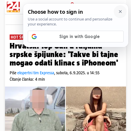
PRIJAVA
News
Komentari
38
HOT ŠPIJUNAŽA
PLUS+
Hrvatski Top Gun u raljama
srpske špijunke: 'Takve bi tajne
mogao odati klinac s iPhoneom'
Piše
ekspertni tim Expressa
,
subota, 6.9.2025. u 14:55
Čitanje članka: 4 min