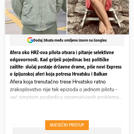
Dodaj 24sata među omiljene izvore na Googleu
Afera oko HRZ-ova pilota otvara i pitanje selektivne
odgovornosti. Kad griješi pojedinac bez političke
zaštite- slučaj postaje državne drame, piše novi Express
o špijunskoj aferi koja potresa Hrvatsku i Balkan
Afera koja trenutačno trese Hrvatsko ratno
zrakoplovstvo nije tek epizoda o jednom pilotu -
već simptom posljedica zanemarivanih problema
unutar dijela vojnog sustava Republike Hrvatske.
Pilot HRZ-a, inače prema insajderskim izvorima,
vrhunski vješti letač, spasilac nekoliko života u
humanitarnim letovima, osumnjičen je da je tijekom