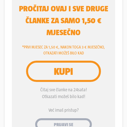
međunarodne misije KFOR-a na Kosovu posredno,
preko djevojke Kosovarke, odavao povjerljive
podatke srpskoj obavještajnoj službi.