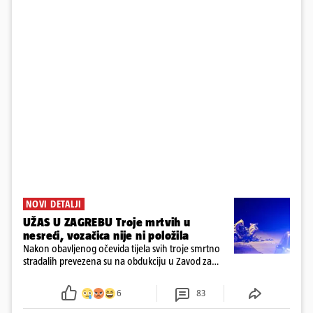
NOVI DETALJI
UŽAS U ZAGREBU Troje mrtvih u
nesreći, vozačica nije ni položila
Nakon obavljenog očevida tijela svih troje smrtno
stradalih prevezena su na obdukciju u Zavod za
sudsku medicinu i kriminalistiku u Zagrebu, a
policija nastavlja kriminalističko istraživanje
6
83