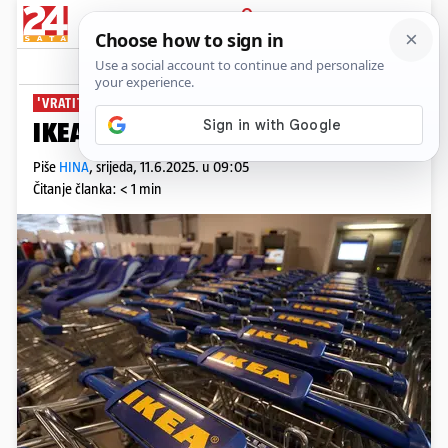
PRIJAVA
News
Komentari
0
'VRATITE JU'
IKEA povlači prešu za češnjak
Piše
HINA
,
srijeda, 11.6.2025. u 09:05
Čitanje članka: < 1 min