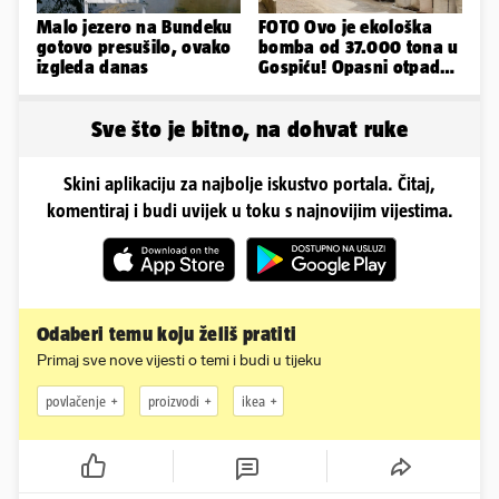
Malo jezero na Bundeku
FOTO Ovo je ekološka
gotovo presušilo, ovako
bomba od 37.000 tona u
izgleda danas
Gospiću! Opasni otpad
prijetnja je i ljudima
Sve što je bitno, na dohvat ruke
Skini aplikaciju za najbolje iskustvo portala. Čitaj,
komentiraj i budi uvijek u toku s najnovijim vijestima.
Odaberi temu koju želiš pratiti
Primaj sve nove vijesti o temi i budi u tijeku
povlačenje
proizvodi
ikea