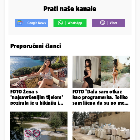
Prati naše kanale
Preporučeni članci
FOTO Žena s
FOTO 'Dala sam otkaz
'najsavršenijim tijelom'
kao programerka. Toliko
pozirala je u bikiniju i
sam lijepa da su po meni
pokazala svoje bujne
napravili lutku'
obline...