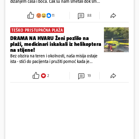
dizanjem čaša i boca. Čak su nam smetali dok smo
u panici kupili crijeva kako bismo pokušali ugasiti
požar, rekao je vlasnik
11
88
TEŠKO PRISTUPAČNA PLAŽA
DRAMA NA HVARU Ženi pozlilo na
plaži, medicinari iskakali iz helikoptera
na stijene!
Bez obzira na teren i okolnosti, naša misija ostaje
ista - stići do pacijenta i pružiti pomoć kada je
najpotrebnija - objavilo je Ministarstvo zdravstva na
Facebooku
2
19