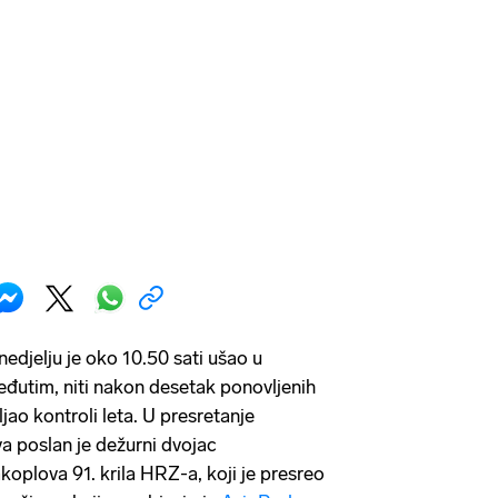
edjelju je oko 10.50 sati ušao u
Međutim, niti nakon desetak ponovljenih
ljao kontroli leta. U presretanje
 poslan je dežurni dvojac
akoplova 91. krila HRZ-a, koji je presreo