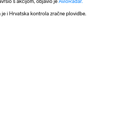
avršio s akcijom, objavio je
AvioRadar.
 je i Hrvatska kontrola zračne plovidbe.