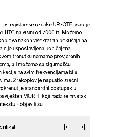
plov registarske oznake UR-OTF ušao je
51 UTC na visini od 7000 ft. Možemo
akoplova nakon višekratnih pokušaja na
ja nije uspostavljena uobičajena
 ovom trenutku nemamo provjerenih
lema, ali možemo sa sigurnošću
nikacija na svim frekvencijama bila
vima. Zrakoplov je napustio zračni
Pokrenut je standardni postupak u
obaviješten MORH, koji nadzire hrvatski
ekstu - objavili su.