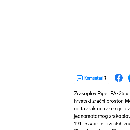
Komentari
7
Zrakoplov Piper PA-24 u n
hrvatski zračni prostor. 
upita zrakoplov se nije jav
jednomotornog zrakoplova
191. eskadrile lovačkih zr