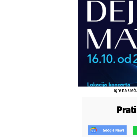
Igre na sreć
Prat