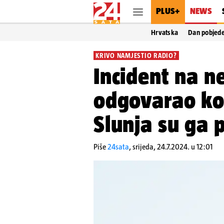
PLUS+
NEWS
Hrvatska
Dan pobjed
KRIVO NAMJESTIO RADIO?
Incident na n
odgovarao kon
Slunja su ga 
Piše
24sata
,
srijeda, 24.7.2024. u 12:01