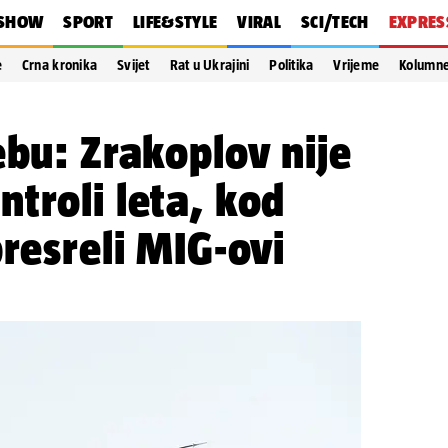
SHOW
SPORT
LIFE&STYLE
VIRAL
SCI/TECH
EXPRES
e
Crna kronika
Svijet
Rat u Ukrajini
Politika
Vrijeme
Kolumn
ebu: Zrakoplov nije
troli leta, kod
presreli MIG-ovi