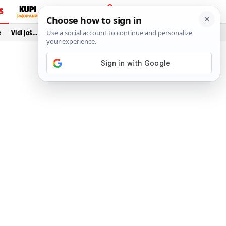
S
PRIJAVA
e
Vidi još…