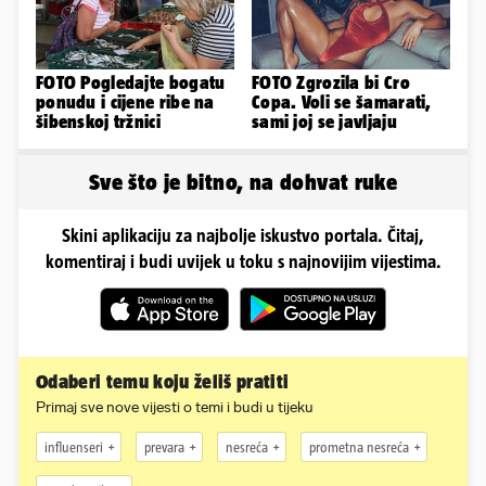
FOTO Pogledajte bogatu
FOTO Zgrozila bi Cro
ponudu i cijene ribe na
Copa. Voli se šamarati,
šibenskoj tržnici
sami joj se javljaju
Sve što je bitno, na dohvat ruke
Skini aplikaciju za najbolje iskustvo portala. Čitaj,
komentiraj i budi uvijek u toku s najnovijim vijestima.
Odaberi temu koju želiš pratiti
Primaj sve nove vijesti o temi i budi u tijeku
influenseri
prevara
nesreća
prometna nesreća