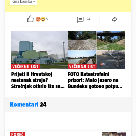
crna kronika
5
24
Komentari
24
POREČ