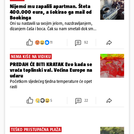
Nijemci mu zapalili apartman. Šteta
400.000 eura, a šokirao ga mail od
Bookinga
Oni su nastavili sa svojim jelom, nazdravljanjem,
dizanjem čaša i boca. Čak su nam smetali dok smo
u panici kupili crijeva kako bismo pokušali ugasiti
požar, rekao je vlasnik
11
92
NEMA KIŠE NA VIDIKU
PREDAH ĆE BITI KRATAK Evo kada se
vraća toplinski val. Većina Europe na
udaru
Početkom sljedećeg tjedna temperature će opet
rasti
5
22
TEŠKO PRISTUPAČNA PLAŽA