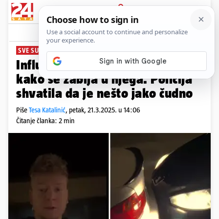
PRIJAVA
News
Komentari
24
SVE SU ISPLANIRALI
Influencer u Čakovcu snimio tipa
kako se zabija u njega. Policija
shvatila da je nešto jako čudno
Piše
Tesa Katalinić
,
petak, 21.3.2025. u 14:06
Čitanje članka: 2 min