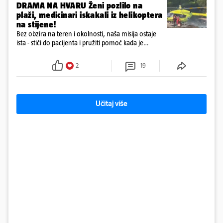
DRAMA NA HVARU Ženi pozlilo na
plaži, medicinari iskakali iz helikoptera
na stijene!
Bez obzira na teren i okolnosti, naša misija ostaje
ista - stići do pacijenta i pružiti pomoć kada je
najpotrebnija - objavilo je Ministarstvo zdravstva na
Facebooku
2
19
Učitaj više