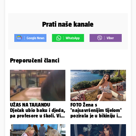
Prati naše kanale
Preporučeni članci
UŽAS NA TAJLANDU
FOTO Žena s
Dječak ubio baku i djeda,
'najsavršenijim tijelom'
pa profesore u školi. Više
pozirala je u bikiniju i
od 30 ljudi je ranjeno
pokazala svoje bujne
obline...