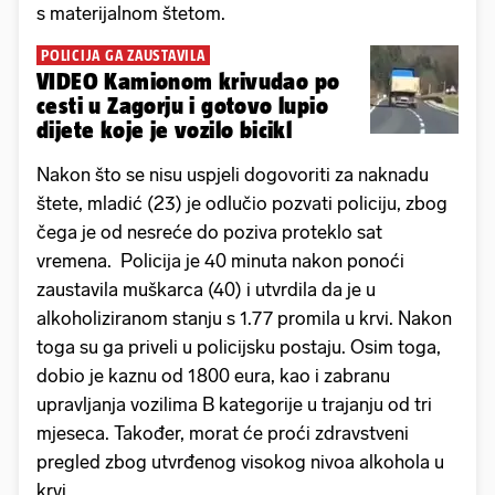
s materijalnom štetom.
POLICIJA GA ZAUSTAVILA
VIDEO Kamionom krivudao po
cesti u Zagorju i gotovo lupio
dijete koje je vozilo bicikl
Nakon što se nisu uspjeli dogovoriti za naknadu
štete, mladić (23) je odlučio pozvati policiju, zbog
čega je od nesreće do poziva proteklo sat
vremena. Policija je 40 minuta nakon ponoći
zaustavila muškarca (40) i utvrdila da je u
alkoholiziranom stanju s 1.77 promila u krvi. Nakon
toga su ga priveli u policijsku postaju. Osim toga,
dobio je kaznu od 1800 eura, kao i zabranu
upravljanja vozilima B kategorije u trajanju od tri
mjeseca. Također, morat će proći zdravstveni
pregled zbog utvrđenog visokog nivoa alkohola u
krvi.