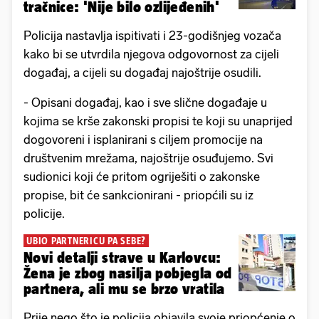
tračnice: 'Nije bilo ozlijeđenih'
Policija nastavlja ispitivati i 23-godišnjeg vozača
kako bi se utvrdila njegova odgovornost za cijeli
događaj, a cijeli su događaj najoštrije osudili.
- Opisani događaj, kao i sve slične događaje u
kojima se krše zakonski propisi te koji su unaprijed
dogovoreni i isplanirani s ciljem promocije na
društvenim mrežama, najoštrije osuđujemo. Svi
sudionici koji će pritom ogriješiti o zakonske
propise, bit će sankcionirani - priopćili su iz
policije.
UBIO PARTNERICU PA SEBE?
Novi detalji strave u Karlovcu:
Žena je zbog nasilja pobjegla od
partnera, ali mu se brzo vratila
Prije nego što je policija objavila svoje priopćenje o