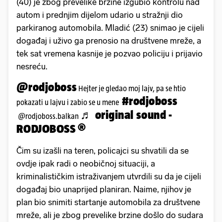
(40) je zbog prevelike brzine izgubio kontrolu nad
autom i prednjim dijelom udario u stražnji dio
parkiranog automobila. Mladić (23) snimao je cijeli
događaj i uživo ga prenosio na društvene mreže, a
tek sat vremena kasnije je pozvao policiju i prijavio
nesreću.
@rodjoboss
Hejter je gledao moj lajv, pa se htio
#rodjoboss
pokazati u lajvu i zabio se u mene
♬ original sound -
@rodjoboss.balkan
RODJOBOSS ®
Čim su izašli na teren, policajci su shvatili da se
ovdje ipak radi o neobičnoj situaciji, a
kriminalističkim istraživanjem utvrdili su da je cijeli
događaj bio unaprijed planiran. Naime, njihov je
plan bio snimiti startanje automobila za društvene
mreže, ali je zbog prevelike brzine došlo do sudara