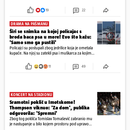
šokirao kada sam vidio, rekao je Božidar Zrinski
19
22
DRAMA NA PAŠMANU
Širi se snimka na kojoj policajac s
broda baca psa u more! Evo što kažu:
'Samo smo ga pustili'
Policajci su postupali zbog jedrilice koja je ometala
kupače. Na njoj su zatekli psa i muškarca za kojim
se od ranije trage. Muškarac je pružao otpor te su
ga uhitili, a psa je preuzeo komunalni redar
11
49
KONCERT NA STADIONU
Sramotni poklič u Imotskome!
Thompson viknuo: 'Za dom', publika
odgovorila: 'Spremni'
Zbog tog pokliča Tomislav Tomašević zabranio mu
je nastupanje u bilo kojem prostoru pod upravom
Grada Zagreba..