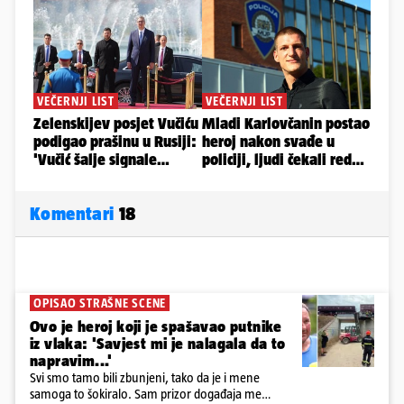
Komentari
18
OPISAO STRAŠNE SCENE
Ovo je heroj koji je spašavao putnike
iz vlaka: 'Savjest mi je nalagala da to
napravim...'
Svi smo tamo bili zbunjeni, tako da je i mene
samoga to šokiralo. Sam prizor događaja me