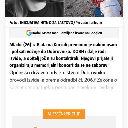
Foto: INICIJATIVA HITNO ZA LASTOVO/Privatni album
Dodaj 24sata među omiljene izvore na Googleu
Mladić (26) iz Blata na Korčuli preminuo je nakon osam
i pol sati vožnje do Dubrovnika. DORH i dalje radi
izvide, a obitelj još nisu kontaktirali. Njegovi prijatelji
organiziraju memorijalni koncert da se ne zaboravi
Općinsko državno odvjetništvo u Dubrovniku
provodi izvide, a prema odredbi čl. 206.f Zakona o
kaznenom postupku, postupanje tijekom izvida je
tajno, odgovorili su nam jednom rečenicom iz
dubrovačkog ODO-a na upit o tragičnom slučaju
26-godišnjeg Frane Borovine iz Blata na Korčuli.
Od njegove smrti uskoro će biti šest mjeseci, a
javnost, baš kao i njegova obitelj i prijatelji, još nije