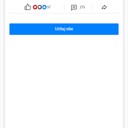
57
275
Učitaj više