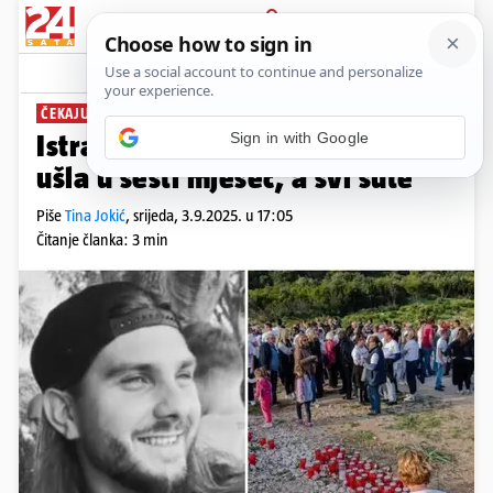
PRIJAVA
News
Komentari
18
ČEKAJU SE ODGOVORI
PLUS+
Sign in with Google
Istraga o smrti Frane Borovine
ušla u šesti mjesec, a svi šute
Piše
Tina Jokić
,
srijeda, 3.9.2025. u 17:05
Čitanje članka: 3 min