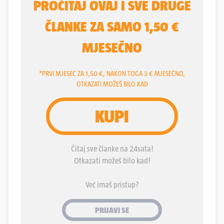
dobila nikakav odgovor o tome je li njegov prerani
odlazak mogao biti spriječen da su svi u
zdravstvenom lancu svoj dio posla odradili s više
odgovornosti, pa i empatije.