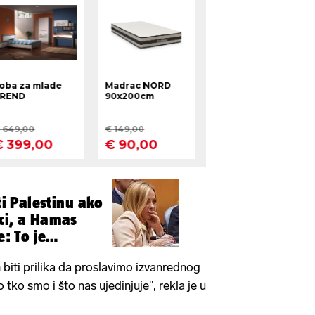
ati Palestinu ako
ci, a Hamas
e: To je
 biti prilika da proslavimo izvanrednog
tko smo i što nas ujedinjuje", rekla je u