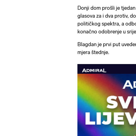
Donji dom prošli je tjeda
glasova za i dva protiv, d
političkog spektra, a odb
konačno odobrenje u sri
Blagdan je prvi put uveden
mjera štednje.