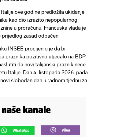
 Italije ove godine predložila ukidanje
nika kao dio izrazito nepopularnog
znine u proračunu. Francuska vlada je
 prijedlog zasad odbačen.
iku INSEE procijenio je da bi
ja praznika pozitivno utjecalo na BDP
slutiti da novi talijanski praznik neće
žetu Italije. Dan 4. listopada 2026. pada
vi novi slobodan dan u radnom tjednu za
i naše kanale