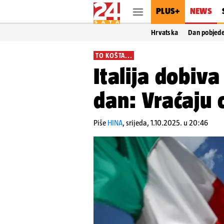
PLUS+
NEWS
Hrvatska
Dan pobjed
TO KOŠTA...
Italija dobiva
dan: Vraćaju 
Piše
HINA
,
srijeda, 1.10.2025. u 20:46