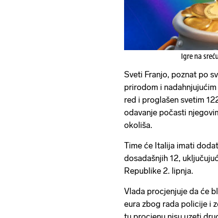
Igre na sreć
Sveti Franjo, poznat po sv
prirodom i nadahnjujućim 
red i proglašen svetim 12
odavanje počasti njegovim 
okoliša.
Time će Italija imati doda
dosadašnjih 12, uključuju
Republike 2. lipnja.
Vlada procjenjuje da će b
eura zbog rada policije i 
tu procjenu nisu uzeti dru