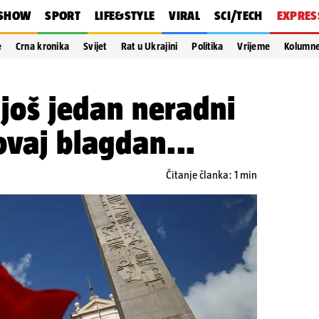
SHOW
SPORT
LIFE&STYLE
VIRAL
SCI/TECH
EXPRES
e
Crna kronika
Svijet
Rat u Ukrajini
Politika
Vrijeme
Kolumn
 još jedan neradni
ovaj blagdan...
Čitanje članka: 1 min