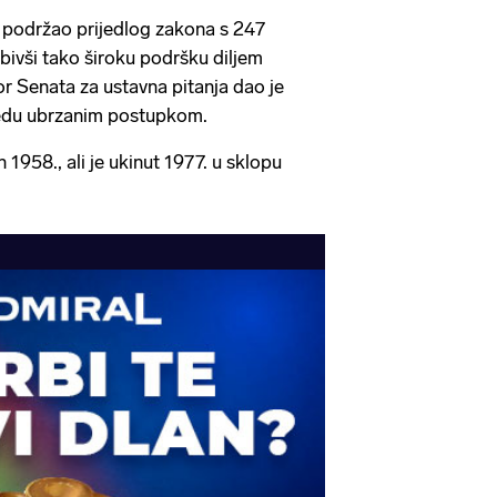
n podržao prijedlog zakona s 247
obivši tako široku podršku diljem
or Senata za ustavna pitanja dao je
jedu ubrzanim postupkom.
 1958., ali je ukinut 1977. u sklopu