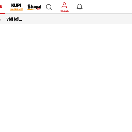
S
PRIJAVA
e
Vidi još…