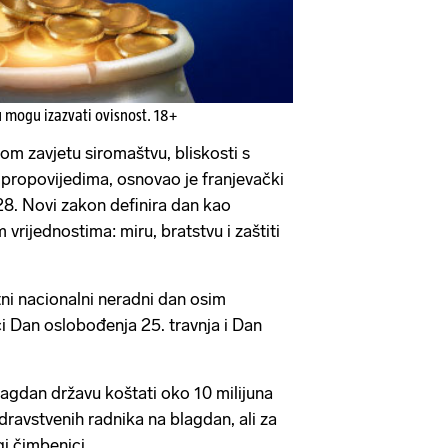
u mogu izazvati ovisnost. 18+
om zavjetu siromaštvu, bliskosti s
propovijedima, osnovao je franjevački
28. Novi zakon definira dan kao
vrijednostima: miru, bratstvu i zaštiti
tni nacionalni neradni dan osim
ći Dan oslobođenja 25. travnja i Dan
lagdan državu koštati oko 10 milijuna
zdravstvenih radnika na blagdan, ali za
gi čimbenici.