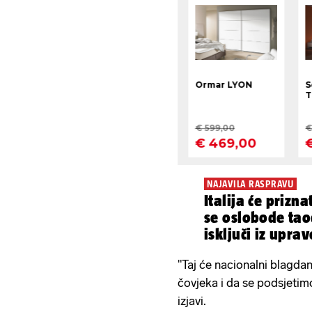
NAJAVILA RASPRAVU
Italija će prizn
se oslobode tao
isključi iz uprav
prioritet!
"Taj će nacionalni blagdan
čovjeka i da se podsjetimo 
izjavi.