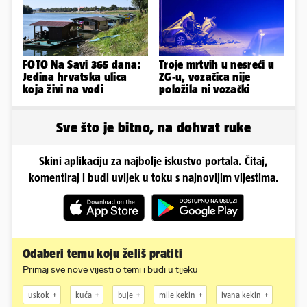
FOTO Na Savi 365 dana:
Troje mrtvih u nesreći u
Jedina hrvatska ulica
ZG-u, vozačica nije
koja živi na vodi
položila ni vozački
Sve što je bitno, na dohvat ruke
Skini aplikaciju za najbolje iskustvo portala. Čitaj,
komentiraj i budi uvijek u toku s najnovijim vijestima.
Odaberi temu koju želiš pratiti
Primaj sve nove vijesti o temi i budi u tijeku
uskok
kuća
buje
mile kekin
ivana kekin