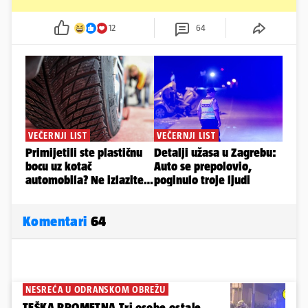
12
64
Komentari
64
NESREĆA U ODRANSKOM OBREŽU
TEŠKA PROMETNA Tri osobe ostale