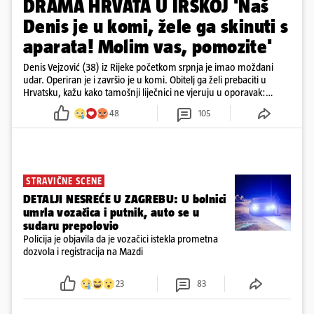
DRAMA HRVATA U IRSKOJ 'Naš
Denis je u komi, žele ga skinuti s
aparata! Molim vas, pomozite'
Denis Vejzović (38) iz Rijeke početkom srpnja je imao moždani
udar. Operiran je i završio je u komi. Obitelj ga želi prebaciti u
Hrvatsku, kažu kako tamošnji liječnici ne vjeruju u oporavak:
'Imamo 72 sata'
48
105
STRAVIČNE SCENE
DETALJI NESREĆE U ZAGREBU: U bolnici
umrla vozačica i putnik, auto se u
sudaru prepolovio
Policija je objavila da je vozačici istekla prometna
dozvola i registracija na Mazdi
23
83