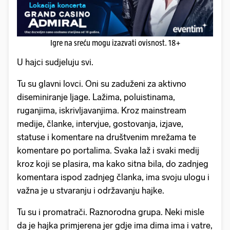
Igre na sreću mogu izazvati ovisnost. 18+
U hajci sudjeluju svi.
Tu su glavni lovci. Oni su zaduženi za aktivno
diseminiranje ljage. Lažima, poluistinama,
ruganjima, iskrivljavanjima. Kroz mainstream
medije, članke, intervjue, gostovanja, izjave,
statuse i komentare na društvenim mrežama te
komentare po portalima. Svaka laž i svaki medij
kroz koji se plasira, ma kako sitna bila, do zadnjeg
komentara ispod zadnjeg članka, ima svoju ulogu i
važna je u stvaranju i održavanju hajke.
Tu su i promatrači. Raznorodna grupa. Neki misle
da je hajka primjerena jer gdje ima dima ima i vatre,