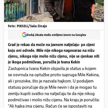
Foto: PIXSELL/Saša Zinaja
Dodaj 24sata među omiljene izvore na Googleu
Grad je rekao da može na javnom natječaju- po cijeni
koju oni odrede. Mile nije nikoga nagovarao na nižu
cijenu, nikoga nije molio nižu cijenu, nije se cjenkao niti
je ikoga podmićivao, poručila je Ivana Kekin
Zastupnica Ivana Kekin objavila je status u kojem
se osvrnula na optužbe protiv supruga Mile Kekina,
ali i prozivke, što je nazvala hajkom. U poduljem
statusu poručuje da je Mile nevin i da je mogao tu
zemlju kupiti svatko na natječaju te da nije nikog
podmićivao i molio nižu cijenu. Na kraju je poručila:
"Ali hajka ima cijenu. Račun će se ispostaviti na