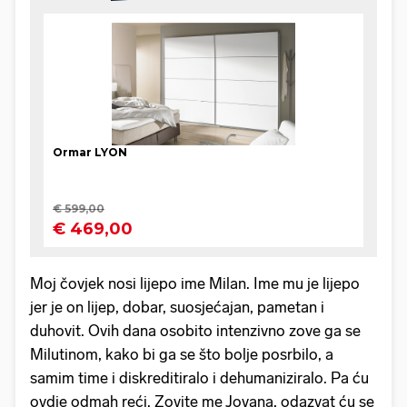
Moj čovjek nosi lijepo ime Milan. Ime mu je lijepo
jer je on lijep, dobar, suosjećajan, pametan i
duhovit. Ovih dana osobito intenzivno zove ga se
Milutinom, kako bi ga se što bolje posrbilo, a
samim time i diskreditiralo i dehumaniziralo. Pa ću
ovdje odmah reći. Zovite me Jovana, odazvat ću se