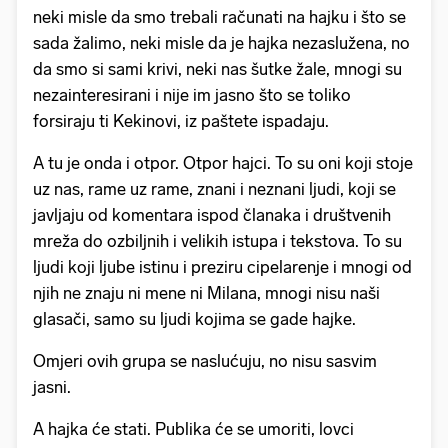
neki misle da smo trebali računati na hajku i što se
sada žalimo, neki misle da je hajka nezaslužena, no
da smo si sami krivi, neki nas šutke žale, mnogi su
nezainteresirani i nije im jasno što se toliko
forsiraju ti Kekinovi, iz paštete ispadaju.
A tu je onda i otpor. Otpor hajci. To su oni koji stoje
uz nas, rame uz rame, znani i neznani ljudi, koji se
javljaju od komentara ispod članaka i društvenih
mreža do ozbiljnih i velikih istupa i tekstova. To su
ljudi koji ljube istinu i preziru cipelarenje i mnogi od
njih ne znaju ni mene ni Milana, mnogi nisu naši
glasači, samo su ljudi kojima se gade hajke.
Omjeri ovih grupa se naslućuju, no nisu sasvim
jasni.
A hajka će stati. Publika će se umoriti, lovci