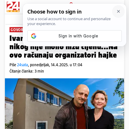
PRIJAVA
News
Komentari
64
GOVORILA O "HAJCI"
Ivana Kekin: Mile je nevin, nije
nikog nije molio nižu cijenu...Na
ovo računaju organizatori hajke
Piše
24sata
,
ponedjeljak, 14.4.2025. u 17:04
Čitanje članka: 3 min