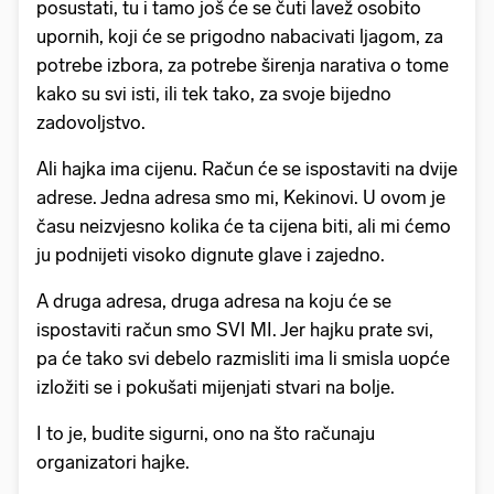
posustati, tu i tamo još će se čuti lavež osobito
upornih, koji će se prigodno nabacivati ljagom, za
potrebe izbora, za potrebe širenja narativa o tome
kako su svi isti, ili tek tako, za svoje bijedno
zadovoljstvo.
Ali hajka ima cijenu. Račun će se ispostaviti na dvije
adrese. Jedna adresa smo mi, Kekinovi. U ovom je
času neizvjesno kolika će ta cijena biti, ali mi ćemo
ju podnijeti visoko dignute glave i zajedno.
A druga adresa, druga adresa na koju će se
ispostaviti račun smo SVI MI. Jer hajku prate svi,
pa će tako svi debelo razmisliti ima li smisla uopće
izložiti se i pokušati mijenjati stvari na bolje.
I to je, budite sigurni, ono na što računaju
organizatori hajke.