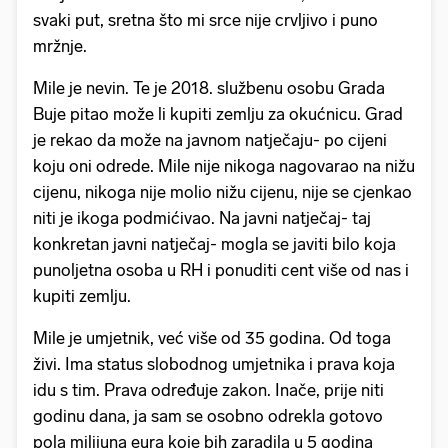
svaki put, sretna što mi srce nije crvljivo i puno
mržnje.
Mile je nevin. Te je 2018. službenu osobu Grada
Buje pitao može li kupiti zemlju za okućnicu. Grad
je rekao da može na javnom natječaju- po cijeni
koju oni odrede. Mile nije nikoga nagovarao na nižu
cijenu, nikoga nije molio nižu cijenu, nije se cjenkao
niti je ikoga podmićivao. Na javni natječaj- taj
konkretan javni natječaj- mogla se javiti bilo koja
punoljetna osoba u RH i ponuditi cent više od nas i
kupiti zemlju.
Mile je umjetnik, već više od 35 godina. Od toga
živi. Ima status slobodnog umjetnika i prava koja
idu s tim. Prava određuje zakon. Inače, prije niti
godinu dana, ja sam se osobno odrekla gotovo
pola milijuna eura koje bih zaradila u 5 godina