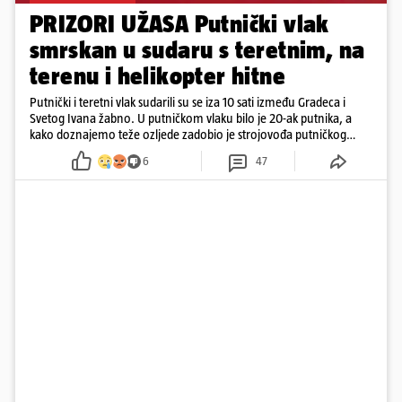
PRIZORI UŽASA Putnički vlak
smrskan u sudaru s teretnim, na
terenu i helikopter hitne
Putnički i teretni vlak sudarili su se iza 10 sati između Gradeca i
Svetog Ivana žabno. U putničkom vlaku bilo je 20-ak putnika, a
kako doznajemo teže ozljede zadobio je strojovođa putničkog
vlaka. Zatvoren je promet, a fotoreporteri Prigorskog objavili su
6
47
prve snimke s mjesta sudara