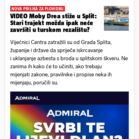
NOVA PRILIKA ZA PLOVIDBU
VIDEO Moby Drea stiže u Split:
Stari trajekt možda ipak neće
završiti u turskom rezalištu?
Vijećnici Centra zatražili su od Grada Splita,
županije i države da spriječe iskrcavanje
i uklanjanje azbesta s broda u splitskom škveru. Ne
zanima ih kako će to učiniti, ako trebaju
mijenjati zakone, pravilnike i propise neka ih
mijenjaju, poručili su.