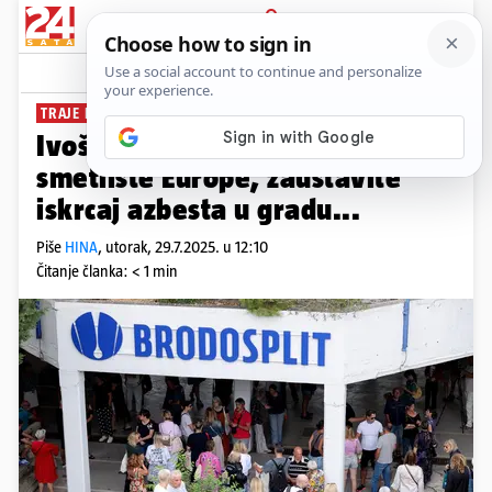
PRIJAVA
News
Komentari
2
TRAJE PROSVJED
Ivošević i Skoko: Split nije
smetlište Europe, zaustavite
iskrcaj azbesta u gradu...
Piše
HINA
,
utorak, 29.7.2025. u 12:10
Čitanje članka: < 1 min