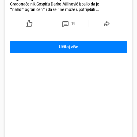
Gradonačelnik Gospića Darko Milinović ispalio da je
"nalaz" ograničen" i da se "ne može upotrijebiti za
sudske sporove". Građani Gospića ga podsjetili da
ga je naručio Uskok i da je dio spisa
14
Učitaj više