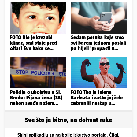
FOTO Bio je krezubi
Sedam poruka koje smo
klinac, sad staje pred
svi barem jednom poslali
oltar! Evo kako se
pa htjeli 'propasti u
mijenjao jedan od
zemlju' od srama
najvećih...
Policija o ubojstvu u Sl.
FOTO Tko je Jelena
Brodu: Pijana žena (36)
Karleuša i zašto joj žele
nakon svađe nožem
zabraniti nastup u
ubila partnera (71)
Vodicama? Evo što je
govorila...
Sve što je bitno, na dohvat ruke
Skini aplikaciju za najbolje iskustvo portala. Čitaj,