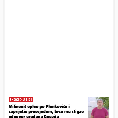
EKOCID U LICI
Milinović opleo po Plenkoviću i
zaprijetio prosvjedom, brzo mu stigao
odgovor građana Gospića