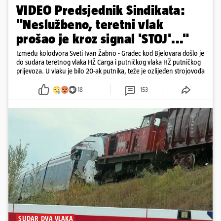
VIDEO Predsjednik Sindikata:
"Neslužbeno, teretni vlak
prošao je kroz signal 'STOJ'..."
Između kolodvora Sveti Ivan Žabno - Gradec kod Bjelovara došlo je
do sudara teretnog vlaka HŽ Carga i putničkog vlaka HŽ putničkog
prijevoza. U vlaku je bilo 20-ak putnika, teže je ozlijeđen strojovođa
18
153
SUDAR DVA VLAKA