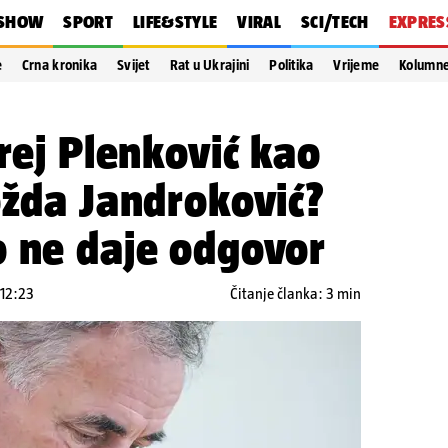
SHOW
SPORT
LIFE&STYLE
VIRAL
SCI/TECH
EXPRES
e
Crna kronika
Svijet
Rat u Ukrajini
Politika
Vrijeme
Kolumn
drej Plenković kao
ožda Jandroković?
o ne daje odgovor
 12:23
Čitanje članka: 3 min