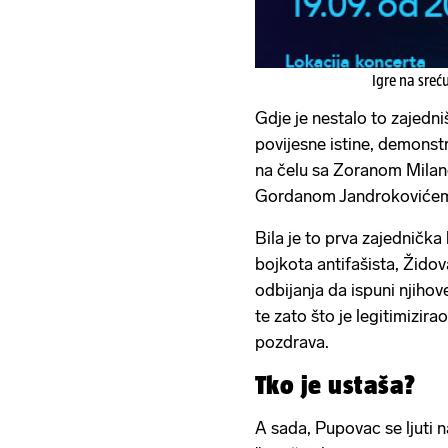
Igre na sreć
Gdje je nestalo to zajedniš
povijesne istine, demonst
na čelu sa Zoranom Mila
Gordanom Jandrokoviće
Bila je to prva zajedničk
bojkota antifašista, Žido
odbijanja da ispuni njihov
te zato što je legitimizir
pozdrava.
Tko je ustaša?
A sada, Pupovac se ljuti n