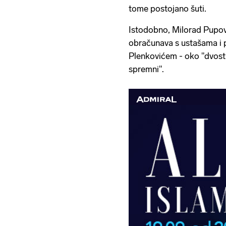
tome postojano šuti.
Istodobno, Milorad Pupov
obračunava s ustašama i p
Plenkovićem - oko "dvost
spremni".