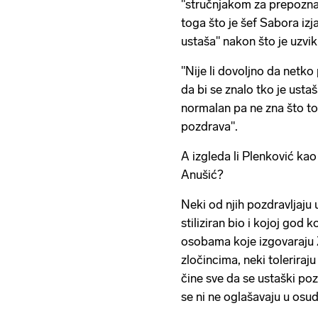
"stručnjakom za prepoznav
toga što je šef Sabora izj
ustaša" nakon što je uzvi
"Nije li dovoljno da net
da bi se znalo tko je ustaš
normalan pa ne zna što to z
pozdrava".
A izgleda li Plenković kao
Anušić?
Neki od njih pozdravljaj
stiliziran bio i kojoj god 
osobama koje izgovaraju Z
zločincima, neki toleriraj
čine sve da se ustaški po
se ni ne oglašavaju u osud