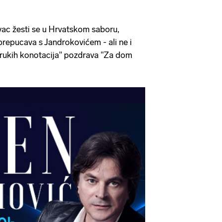
ac žesti se u Hrvatskom saboru,
repucava s Jandrokovićem - ali ne i
rukih konotacija" pozdrava "Za dom