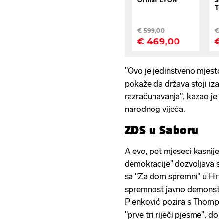
"Ovo je jedinstveno mjesto
pokaže da država stoji iz
razračunavanja", kazao je
narodnog vijeća.
ZDS u Saboru
A evo, pet mjeseci kasnij
demokracije" dozvoljava 
sa "Za dom spremni" u Hrv
spremnost javno demonstr
Plenković pozira s Thomp
"prve tri riječi pjesme",