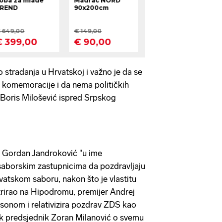
 stradanja u Hrvatskoj i važno je da se
a komemoracije i da nema političkih
 Boris Milošević ispred Srpskog
e Gordan Jandroković "u ime
saborskim zastupnicima da pozdravljaju
atskom saboru, nakon što je vlastitu
irao na Hipodromu, premijer Andrej
sonom i relativizira pozdrav ZDS kao
 dok predsjednik Zoran Milanović o svemu