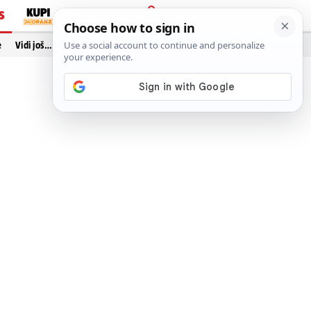
S
PRIJAVA
e
Vidi još…