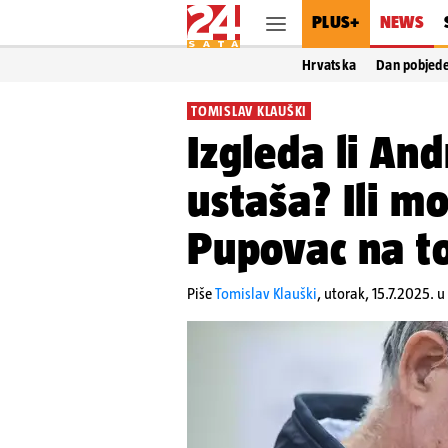
PLUS+
NEWS
Hrvatska
Dan pobjed
TOMISLAV KLAUŠKI
Izgleda li An
ustaša? Ili m
Pupovac na t
Piše
Tomislav Klauški
,
utorak, 15.7.2025. u