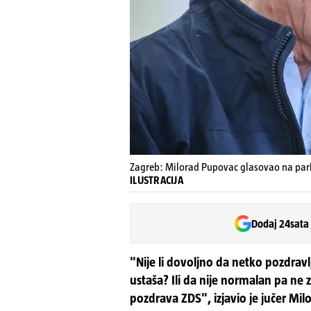
Zagreb: Milorad Pupovac glasovao na par
ILUSTRACIJA
Dodaj 24sata
"Nije li dovoljno da netko pozdravl
ustaša? Ili da nije normalan pa ne zn
pozdrava ZDS", izjavio je jučer Mi