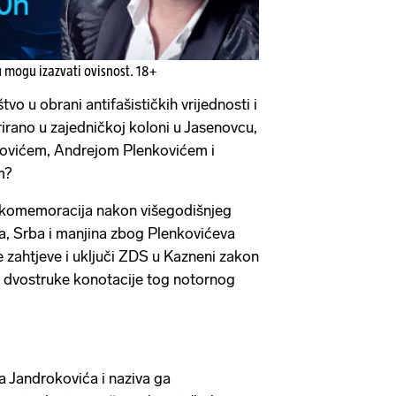
u mogu izazvati ovisnost. 18+
tvo u obrani antifašističkih vrijednosti i
rirano u zajedničkoj koloni u Jasenovcu,
novićem, Andrejom Plenkovićem i
m?
a komemoracija nakon višegodišnjeg
va, Srba i manjina zbog Plenkovićeva
e zahtjeve i uključi ZDS u Kazneni zakon
ao dvostruke konotacije tog notornog
a Jandrokovića i naziva ga