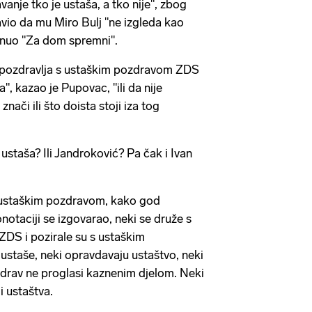
anje tko je ustaša, a tko nije", zbog
avio da mu Miro Bulj "ne izgleda kao
knuo "Za dom spremni".
ko pozdravlja s ustaškim pozdravom ZDS
a", kazao je Pupovac, "ili da nije
nači ili što doista stoji iza tog
 ustaša? Ili Jandroković? Pa čak i Ivan
u ustaškim pozdravom, kako god
konotaciji se izgovarao, neki se druže s
DS i pozirale su s ustaškim
u ustaše, neki opravdavaju ustaštvo, neki
zdrav ne proglasi kaznenim djelom. Neki
i ustaštva.