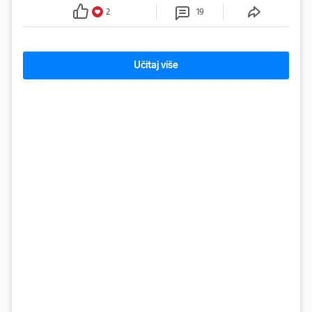
Facebooku
2
19
Učitaj više