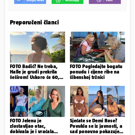
Preporučeni članci
FOTO Badić? Ne treba,
FOTO Pogledajte bogatu
Halle je grudi prekrila
ponudu i cijene ribe na
šeširom! Uskoro će 60,
šibenskoj tržnici
ljetuje u golim izdanjima
FOTO Jelenu je
Sjećate se Demi Rose?
zlostavljao otac,
Povukla se iz javnosti, a
dobivala je i vraćala
sad ponovno pokazuje