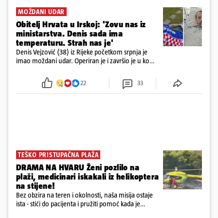
MOŽDANI UDAR
Obitelj Hrvata u Irskoj: 'Zovu nas iz
ministarstva. Denis sada ima
temperaturu. Strah nas je'
Denis Vejzović (38) iz Rijeke početkom srpnja je
imao moždani udar. Operiran je i završio je u komi.
Obitelj ga želi prebaciti u Hrvatsku, kažu kako
tamošnji liječnici ne vjeruju u oporavak: 'Imamo
22
33
72 sata'
TEŠKO PRISTUPAČNA PLAŽA
DRAMA NA HVARU Ženi pozlilo na
plaži, medicinari iskakali iz helikoptera
na stijene!
Bez obzira na teren i okolnosti, naša misija ostaje
ista - stići do pacijenta i pružiti pomoć kada je
najpotrebnija - objavilo je Ministarstvo zdravstva na