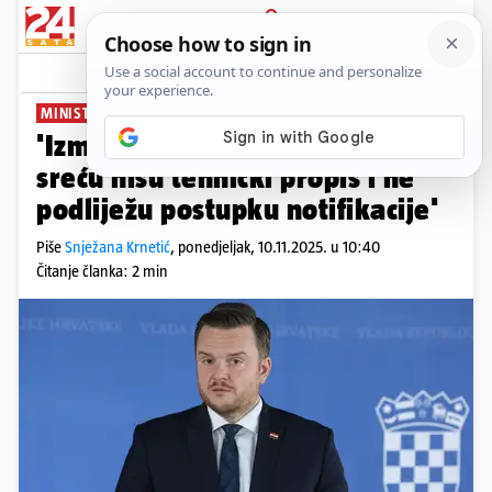
PRIJAVA
News
Komentari
0
MINISTARSTVO FINANCIJA:
'Izmjene Zakona o igrama na
sreću nisu tehnički propis i ne
podliježu postupku notifikacije'
Piše
Snježana Krnetić
,
ponedjeljak, 10.11.2025. u 10:40
Čitanje članka: 2 min