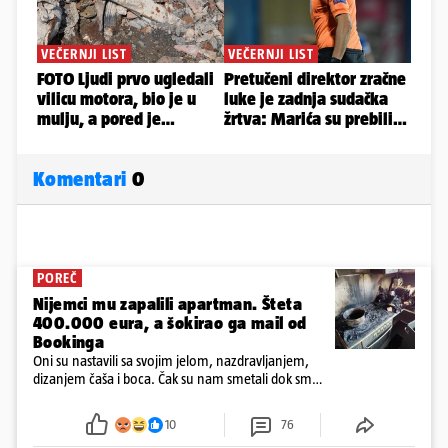
Komentari
0
POREČ
Nijemci mu zapalili apartman. Šteta
400.000 eura, a šokirao ga mail od
Bookinga
Oni su nastavili sa svojim jelom, nazdravljanjem,
dizanjem čaša i boca. Čak su nam smetali dok smo
u panici kupili crijeva kako bismo pokušali ugasiti
požar, rekao je vlasnik
10
76