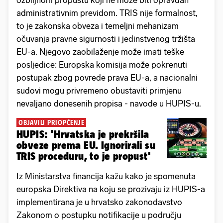
ozbiljnom propustu koji ne može biti opravdan
administrativnim previdom. TRIS nije formalnost,
to je zakonska obveza i temeljni mehanizam
očuvanja pravne sigurnosti i jedinstvenog tržišta
EU-a. Njegovo zaobilaženje može imati teške
posljedice: Europska komisija može pokrenuti
postupak zbog povrede prava EU-a, a nacionalni
sudovi mogu privremeno obustaviti primjenu
nevaljano donesenih propisa - navode u HUPIS-u.
OBJAVILI PRIOPĆENJE
HUPIS: 'Hrvatska je prekršila
obveze prema EU. Ignorirali su
TRIS proceduru, to je propust'
Iz Ministarstva financija kažu kako je spomenuta
europska Direktiva na koju se prozivaju iz HUPIS-a
implementirana je u hrvatsko zakonodavstvo
Zakonom o postupku notifikacije u području