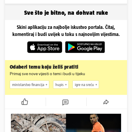
kilograme: 'Brutalno me
obline. Ovako izgleda
tukao šakama'
Sve što je bitno, na dohvat ruke
Skini aplikaciju za najbolje iskustvo portala. Čitaj,
komentiraj i budi uvijek u toku s najnovijim vijestima.
Odaberi temu koju želiš pratiti
Primaj sve nove vijesti o temi i budi u tijeku
ministarstvo financija
hupis
igre na sreću