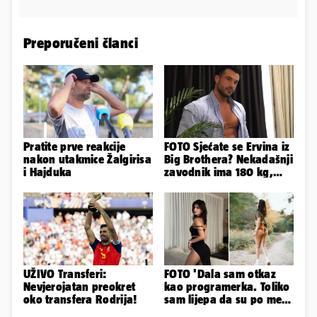
Preporučeni članci
Pratite prve reakcije
FOTO Sjećate se Ervina iz
nakon utakmice Žalgirisa
Big Brothera? Nekadašnji
i Hajduka
zavodnik ima 180 kg,
evo kako izgleda
UŽIVO Transferi:
FOTO 'Dala sam otkaz
Nevjerojatan preokret
kao programerka. Toliko
oko transfera Rodrija!
sam lijepa da su po meni
napravili lutku'