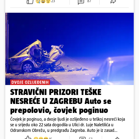
23
87
DVOJE OZLIJEĐENIH
STRAVIČNI PRIZORI TEŠKE
NESREĆE U ZAGREBU Auto se
prepolovio, čovjek poginuo
Čovjek je poginuo, a dvoje ljudi je ozlijeđeno u teškoj nesreći koja
se u srijedu oko 22 sata dogodila u Ulici dr. Luje Naletilića u
Odranskom Obrežu, u predgrađu Zagreba. Auto je iz zasad
neutvrđenih razloga sletio s kolnika, a od siline udara vozilo se