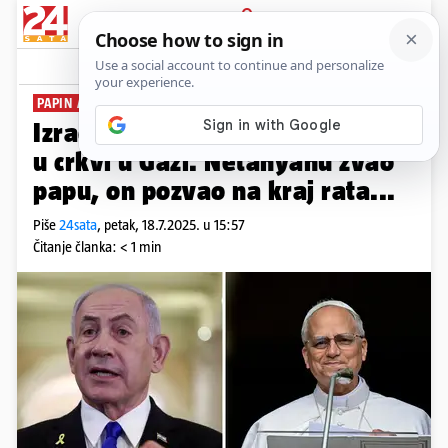
PRIJAVA
News
Komentari
6
PAPIN APEL
Izrael u četvrtak ubio troje ljudi
u crkvi u Gazi. Netanyahu zvao
papu, on pozvao na kraj rata...
Piše
24sata
,
petak, 18.7.2025. u 15:57
Čitanje članka: < 1 min