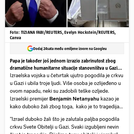
Foto: TIZIANA FABI/REUTERS, Evelyn Hockstein/REUTERS,
Canva
Dodaj 24sata među omiljene izvore na Googleu
Papa je također još jednom izrazio zabrinutost zbog
dramatične humanitarne situacije stanovništva u Gazi...
Izraelska vojska u četvrtak ujutro pogodila je crkvu
u Gazi i ubila troje ljudi. Više osoba je ozlijeđeno u
ovom napadu, neki su zadobili teške ozljede.
Izraelski premijer
Benjamin Netanyahu
kazao je
kako duboko žali zbog toga, kako je to tragedija...
"Izrael duboko žali što je zalutala paljba pogodila
crkvu Svete Obitelji u Gazi. Svaki izgubljeni nevin