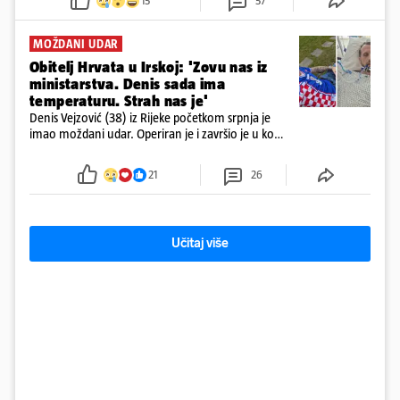
15
57
prepolovilo.
MOŽDANI UDAR
Obitelj Hrvata u Irskoj: 'Zovu nas iz
ministarstva. Denis sada ima
temperaturu. Strah nas je'
Denis Vejzović (38) iz Rijeke početkom srpnja je
imao moždani udar. Operiran je i završio je u komi.
Obitelj ga želi prebaciti u Hrvatsku, kažu kako
tamošnji liječnici ne vjeruju u oporavak: 'Imamo
21
26
72 sata'
Učitaj više