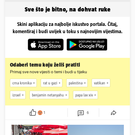
Sve što je bitno, na dohvat ruke
Skini aplikaciju za najbolje iskustvo portala. Čitaj,
komentiraj i budi uvijek u toku s najnovijim vijestima.
Odaberi temu koju želiš pratiti
Primaj sve nove vijesti o temi i budi u tijeku
crna kronika
rat u gazi
palestina
vatikan
izrael
benjamin netanyahu
papa lav xiv
1
6