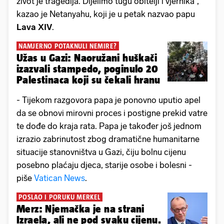
život je tragedija. Dijelimo tugu obitelji i vjernika“,
kazao je Netanyahu, koji je u petak nazvao papu
Lava XIV
.
NAMJERNO POTAKNULI NEMIRE?
Užas u Gazi: Naoružani huškači
izazvali stampedo, poginulo 20
Palestinaca koji su čekali hranu
- Tijekom razgovora papa je ponovno uputio apel
da se obnovi mirovni proces i postigne prekid vatre
te dođe do kraja rata. Papa je također još jednom
izrazio zabrinutost zbog dramatične humanitarne
situacije stanovništva u Gazi, čiju bolnu cijenu
posebno plaćaju djeca, starije osobe i bolesni -
piše
Vatican News
.
POSLAO I PORUKU MERKEL
Merz: Njemačka je na strani
Izraela, ali ne pod svaku cijenu.