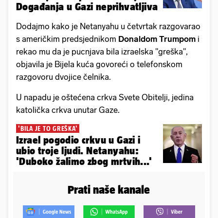
Događanja u Gazi neprihvatljiva
Dodajmo kako je Netanyahu u četvrtak razgovarao
s američkim predsjednikom
Donaldom Trumpom
i
rekao mu da je pucnjava bila izraelska "greška",
objavila je Bijela kuća govoreći o telefonskom
razgovoru dvojice čelnika.
U napadu je oštećena crkva Svete Obitelji, jedina
katolička crkva unutar Gaze.
'BILA JE TO GREŠKA'
Izrael pogodio crkvu u Gazi i
ubio troje ljudi. Netanyahu:
'Duboko žalimo zbog mrtvih...'
Prati naše kanale