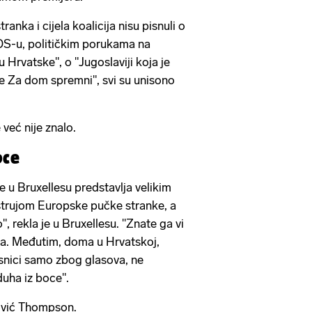
ranka i cijela koalicija nisu pisnuli o
-u, političkim porukama na
Hrvatske", o "Jugoslaviji koja je
če Za dom spremni", svi su unisono
 već nije znalo.
oce
e u Bruxellesu predstavlja velikim
strujom Europske pučke stranke, a
o", rekla je u Bruxellesu. "Znate ga vi
va. Međutim, doma u Hrvatskoj,
snici samo zbog glasova, ne
duha iz boce".
ković Thompson.