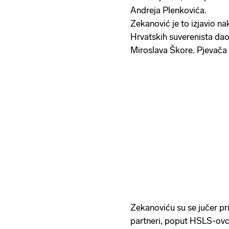
Andreja Plenkovića.
Zekanović je to izjavio na
Hrvatskih suverenista da
Miroslava Škore. Pjevača k
Zekanoviću su se jučer prid
partneri, poput HSLS-ovca