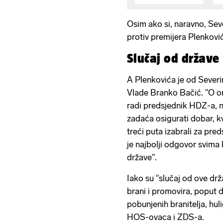
Osim ako si, naravno, Seve
protiv premijera Plenković
Slučaj od države
A Plenkovića je od Severi
Vlade Branko Bačić. "O o
radi predsjednik HDZ-a, n
zadaća osigurati dobar, kv
treći puta izabrali za pre
je najbolji odgovor svima 
države".
Iako su "slučaj od ove drž
brani i promovira, poput
pobunjenih branitelja, hul
HOS-ovaca i ZDS-a.