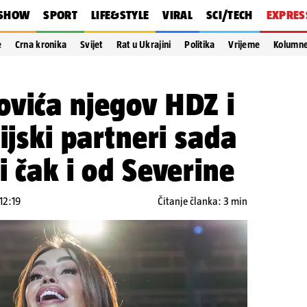
SHOW
SPORT
LIFE&STYLE
VIRAL
SCI/TECH
EXPRES
e
Crna kronika
Svijet
Rat u Ukrajini
Politika
Vrijeme
Kolumn
ovića njegov HDZ i
ijski partneri sada
i čak i od Severine
 12:19
Čitanje članka: 3 min