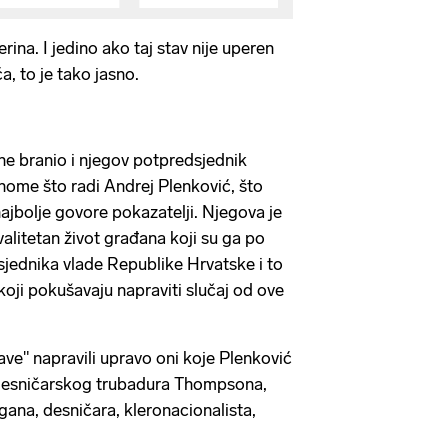
rina. I jedino ako taj stav nije uperen
a, to je tako jasno.
ne branio i njegov potpredsjednik
nome što radi Andrej Plenković, što
ajbolje govore pokazatelji. Njegova je
alitetan život građana koji su ga po
dsjednika vlade Republike Hrvatske i to
koji pokušavaju napraviti slučaj od ove
ave" napravili upravo oni koje Plenković
 desničarskog trubadura Thompsona,
igana, desničara, kleronacionalista,