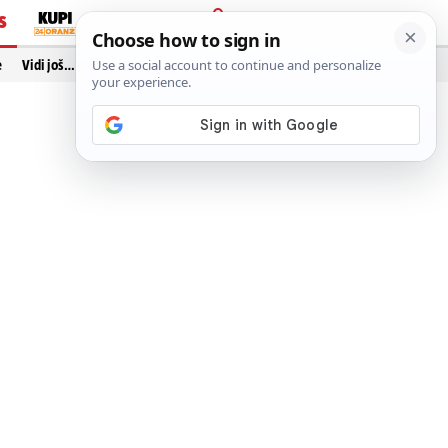
S
PRIJAVA
e
Vidi još…