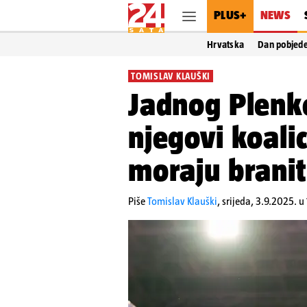
PLUS+
NEWS
Hrvatska
Dan pobjed
TOMISLAV KLAUŠKI
Jadnog Plenk
njegovi koalic
moraju branit
Piše
Tomislav Klauški
,
srijeda, 3.9.2025. u