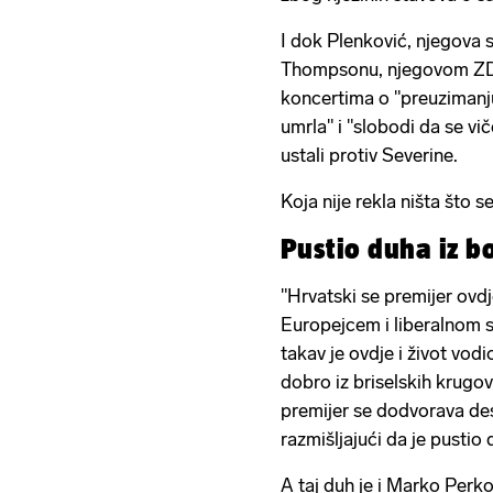
I dok Plenković, njegova st
Thompsonu, njegovom ZDS
koncertima o "preuzimanju 
umrla" i "slobodi da se vi
ustali protiv Severine.
Koja nije rekla ništa što se
Pustio duha iz b
"Hrvatski se premijer ovdj
Europejcem i liberalnom 
takav je ovdje i život vodi
dobro iz briselskih krugo
premijer se dodvorava de
razmišljajući da je pustio 
A taj duh je i Marko Per