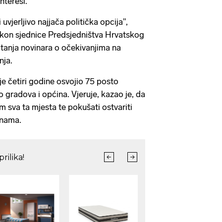
interesi.
vjerljivo najjača politička opcija",
akon sjednice Predsjedništva Hrvatskog
tanja novinara o očekivanjima na
nja.
e četiri godine osvojio 75 posto
 gradova i općina. Vjeruje, kazao je, da
m sva ta mjesta te pokušati ostvariti
inama.