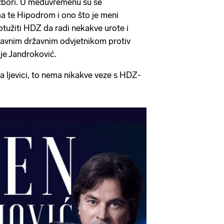
 izbori. U međuvremenu su se
ma te Hipodrom i ono što je meni
ptužiti HDZ da radi nekakve urote i
lavnim državnim odvjetnikom protiv
je Jandroković.
a ljevici, to nema nikakve veze s HDZ-