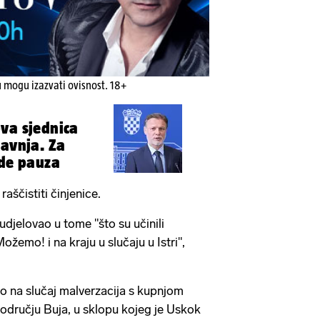
u mogu izazvati ovisnost. 18+
va sjednica
ravnja. Za
ide pauza
aščistiti činjenice.
sudjelovao u tome "što su učinili
žemo! i na kraju u slučaju u Istri",
o na slučaj malverzacija s kupnjom
području Buja, u sklopu kojeg je Uskok