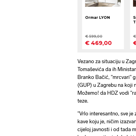
Vezano za situaciju u Zag
Tomaševića da ih Ministars
Branko Bačić, "mrcvari" 
(GUP) u Zagrebu na koji n
Možemo! da HDZ vodi "rat
teze.
"Vrlo interesantno, sve j
kave koju je, ničim izazva
cijeloj javnosti i od tada