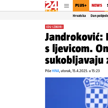
PLUS+
NEWS
Hrvatska
Dan pobjed
IDU IZBORI
Jandroković: 
s ljevicom. O
sukobljavaju 
Piše
HINA
,
utorak, 15.4.2025. u 15:23