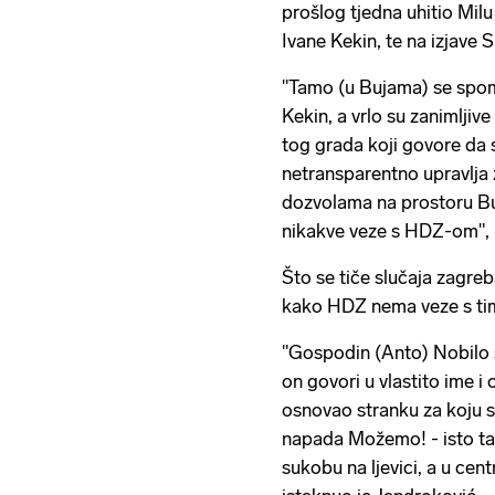
prošlog tjedna uhitio Mi
Ivane Kekin, te na izjave
"Tamo (u Bujama) se spomi
Kekin, a vrlo su zanimljiv
tog grada koji govore da 
netransparentno upravlja 
dozvolama na prostoru Buj
nikakve veze s HDZ-om", 
Što se tiče slučaja zagr
kako HDZ nema veze s tim v
"Gospodin (Anto) Nobilo 
on govori u vlastito ime i o
osnovao stranku za koju sam
napada Možemo! - isto tako
sukobu na ljevici, a u cent