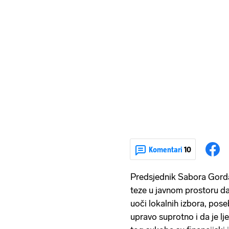
Komentari
10
Predsjednik Sabora Gorda
teze u javnom prostoru d
uoči lokalnih izbora, pos
upravo suprotno i da je l