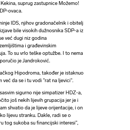
lu Kekina, suprug zastupnice Možemo!
 SDP-ovaca.
nje IDS, njihov gradonačelnik i obitelj
e izjave bile visokih dužnosnika SDP-a iz
se već dugi niz godina
zemljištima i građevinskim
a. To su vrlo teške optužbe. I to nema
poručio je Jandroković.
ebačkog Hipodroma, također je istaknuo
eć da se i tu vodi "rat na ljevici".
sasvim sigurno nije simpatizer HDZ-a,
čito još nekih lijevih grupacija jer je i
 shvatio da je lijeve orijentacije, i on
 lijevu stranku. Dakle, radi se o
ru tog sukoba su financijski interesi",