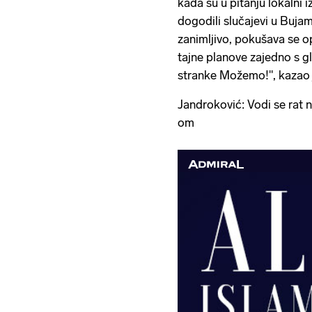
kada su u pitanju lokalni
dogodili slučajevi u Buja
zanimljivo, pokušava se o
tajne planove zajedno s g
stranke Možemo!", kazao 
Jandroković: Vodi se rat n
om