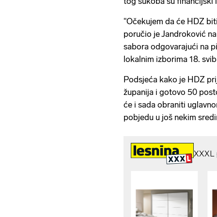
tog sukoba su financijski 
"Očekujem da će HDZ biti u
poručio je Jandroković n
sabora odgovarajući na pi
lokalnim izborima 18. svib
Podsjeća kako je HDZ prij
županija i gotovo 50 posto
će i sada obraniti uglavno
pobjedu u još nekim sred