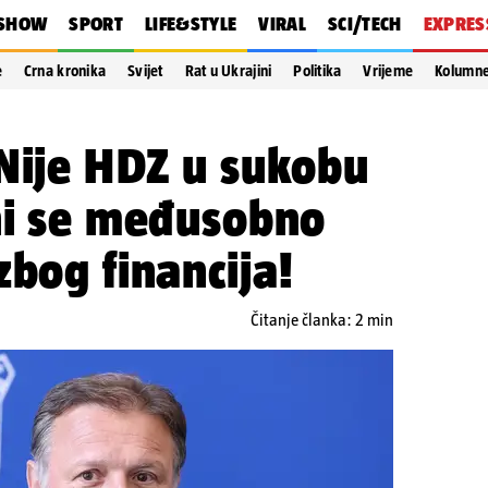
SHOW
SPORT
LIFE&STYLE
VIRAL
SCI/TECH
EXPRES
e
Crna kronika
Svijet
Rat u Ukrajini
Politika
Vrijeme
Kolumn
Nije HDZ u sukobu
ni se međusobno
zbog financija!
Čitanje članka: 2 min