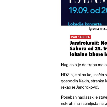
Igre na sreć
RAD SABORA
Jandroković: No
Sabora od 23. t
lokalne izbore 
Naglasio je da treba malo r
HDZ nije ni na koji način 
gospodin Kekin, stranka Mo
rekao je Jandroković.
Poseban naglasak je stavi
nekretnina i zemljišta na 