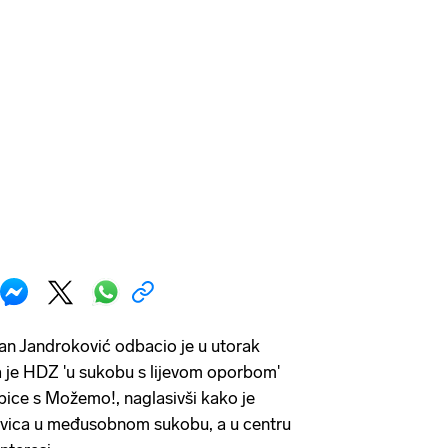
n Jandroković odbacio je u utorak
a je HDZ 'u sukobu s lijevom oporbom'
ebice s Možemo!, naglasivši kako je
jevica u međusobnom sukobu, a u centru