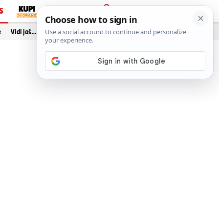
S
PRIJAVA
e
Vidi još…