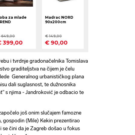
rebu i tvrdnje gradonačelnika Tomislava
tvo graditeljstva na čijem je čelu
glede Generalnog urbanističkog plana
isu dali suglasnost, te dužnosnika
" s njima - Jandroković je odbacio te
e započelo još onim slučajem famozne
n, gospodin (Mile) Kekin prezentirao
 mi se čini da je Zagreb došao u fokus