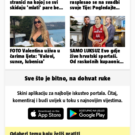
stranici na kojoj se svi
rasplesao se na svadbi
skidaju 'mlati' pare bez
svoje Tije: Pogledajte
'prodaje tijela'
kako je izgledalo
vjenčanje...
FOTO Valentina uživa u
SAMO LUKSUZ Evo gdje
čarima ljeta: 'Valovi,
žive hrvatski sportaši.
sunce, lubenica'
Od raskošnih kupaonica
pa do privatnog kina
Sve što je bitno, na dohvat ruke
Skini aplikaciju za najbolje iskustvo portala. Čitaj,
komentiraj i budi uvijek u toku s najnovijim vijestima.
Odaberi temu koju želiš pratiti