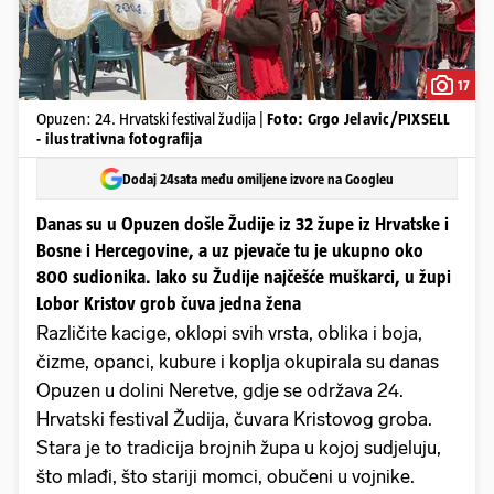
17
Opuzen: 24. Hrvatski festival žudija |
Foto: Grgo Jelavic/PIXSELL
- ilustrativna fotografija
Dodaj 24sata među omiljene izvore na Googleu
Danas su u Opuzen došle Žudije iz 32 župe iz Hrvatske i
Bosne i Hercegovine, a uz pjevače tu je ukupno oko
800 sudionika. Iako su Žudije najčešće muškarci, u župi
Lobor Kristov grob čuva jedna žena
Različite kacige, oklopi svih vrsta, oblika i boja,
čizme, opanci, kubure i koplja okupirala su danas
Opuzen u dolini Neretve, gdje se održava 24.
Hrvatski festival Žudija, čuvara Kristovog groba.
Stara je to tradicija brojnih župa u kojoj sudjeluju,
što mlađi, što stariji momci, obučeni u vojnike.