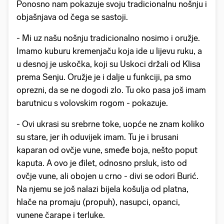
Ponosno nam pokazuje svoju tradicionalnu nošnju i
objašnjava od čega se sastoji.
- Mi uz našu nošnju tradicionalno nosimo i oružje.
Imamo kuburu kremenjaču koja ide u lijevu ruku, a
u desnoj je uskočka, koji su Uskoci držali od Klisa
prema Senju. Oružje je i dalje u funkciji, pa smo
oprezni, da se ne dogodi zlo. Tu oko pasa još imam
barutnicu s volovskim rogom - pokazuje.
- Ovi ukrasi su srebrne toke, uopće ne znam koliko
su stare, jer ih oduvijek imam. Tu je i brusani
kaparan od ovčje vune, smeđe boja, nešto poput
kaputa. A ovo je đilet, odnosno prsluk, isto od
ovčje vune, ali obojen u crno - divi se odori Burić.
Na njemu se još nalazi bijela košulja od platna,
hlače na promaju (propuh), nasupci, opanci,
vunene čarape i terluke.