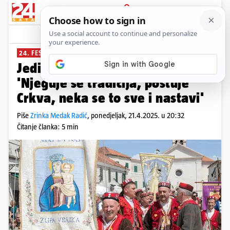
PRIJAVA
News
Komentari
0
24. FESTIVAL ŽUDIJA U OPUZENU
Jedinstvena smotra u Opuzenu:
'Njeguje se tradicija, poštuje
Crkva, neka se to sve i nastavi'
Piše
Zrinka Medak Radić
,
ponedjeljak, 21.4.2025. u 20:32
Čitanje članka: 5 min