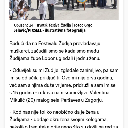
Opuzen: 24. Hrvatski festival žudija |
Foto: Grgo
Jelavic/PIXSELL - ilustrativna fotografija
Budući da na Festivalu Žudija prevladavaju
muškarci, začudili smo se kada smo među
Žudijama župe Lobor ugledali i jednu ženu.
- Oduvijek su mi Žudije izgledale zanimljivo, pa sam
im se odlučila priključiti. Ovo mi nije prva godina,
već sam s njima duže vrijeme, pridružila sam im se
s 15 godina - otkriva nam sramežljivo Valentina
Mikulić (20) malog sela Peršaves u Zagorju.
- Kod nas nije toliko neobično da je žena u
Žudijama - dodaje okružena svojim kolegama,
nekoliko trenutaka prije nego što su došli na red za