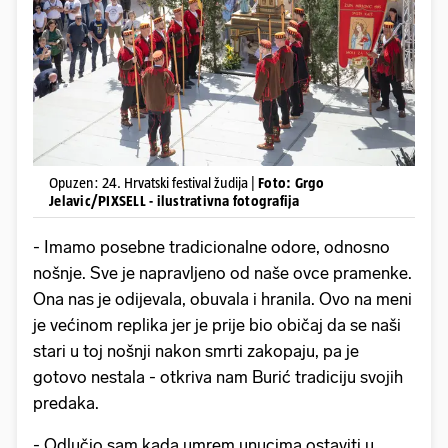
Opuzen: 24. Hrvatski festival žudija |
Foto: Grgo
Jelavic/PIXSELL - ilustrativna fotografija
- Imamo posebne tradicionalne odore, odnosno
nošnje. Sve je napravljeno od naše ovce pramenke.
Ona nas je odijevala, obuvala i hranila. Ovo na meni
je većinom replika jer je prije bio običaj da se naši
stari u toj nošnji nakon smrti zakopaju, pa je
gotovo nestala - otkriva nam Burić tradiciju svojih
predaka.
- Odlučio sam kada umrem unucima ostaviti u