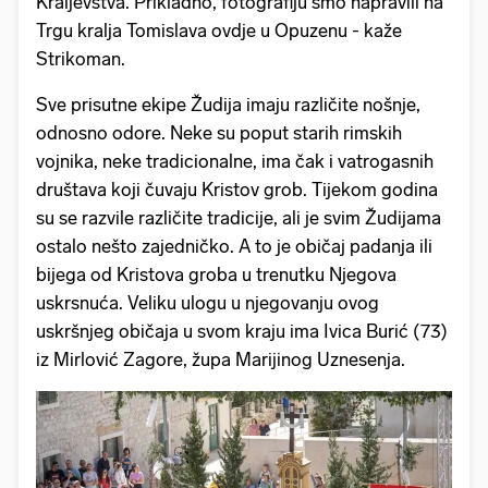
Kraljevstva. Prikladno, fotografiju smo napravili na
Trgu kralja Tomislava ovdje u Opuzenu - kaže
Strikoman.
Sve prisutne ekipe Žudija imaju različite nošnje,
odnosno odore. Neke su poput starih rimskih
vojnika, neke tradicionalne, ima čak i vatrogasnih
društava koji čuvaju Kristov grob. Tijekom godina
su se razvile različite tradicije, ali je svim Žudijama
ostalo nešto zajedničko. A to je običaj padanja ili
bijega od Kristova groba u trenutku Njegova
uskrsnuća. Veliku ulogu u njegovanju ovog
uskršnjeg običaja u svom kraju ima Ivica Burić (73)
iz Mirlović Zagore, župa Marijinog Uznesenja.