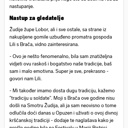
nastupanje.
Nastup za gledatelje
Žudije župe Lobor, ali i sve ostale, sa strane iz
nakupljene gomile uzbuđeno promatra gospoda
Lili s Brača, vidno zainteresirana.
- Ovo je nešto fenomenalno, bila sam znatiželjna
vidjeti ovu raskoš i bogatstvo naše tradicije, baš
sam i malo emotivna. Super je sve, prekrasno -
govori nam Lili.
- Mi također imamo dosta dugu tradiciju, kažemo
"tradiciju u soldate". Moji s Brača ove godine nisu
došli na Smotru Žudija, ali ja sam neovisno o tome
odlučila doći danas u Opuzen i uživati o ovoj divnoj
kršćanskoj tradiciji - dodaje te naglašava kako je
prošle godine bila na Festivalu u Mariji Bistrici.