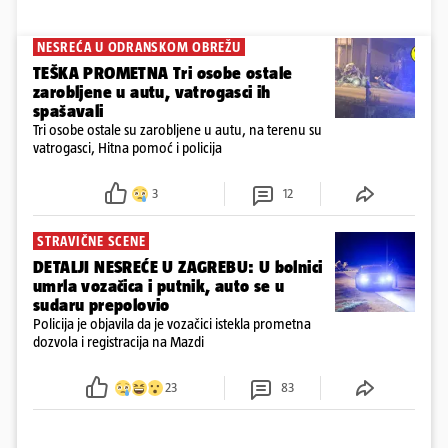
NESREĆA U ODRANSKOM OBREŽU
TEŠKA PROMETNA Tri osobe ostale
zarobljene u autu, vatrogasci ih
spašavali
Tri osobe ostale su zarobljene u autu, na terenu su
vatrogasci, Hitna pomoć i policija
3
12
STRAVIČNE SCENE
DETALJI NESREĆE U ZAGREBU: U bolnici
umrla vozačica i putnik, auto se u
sudaru prepolovio
Policija je objavila da je vozačici istekla prometna
dozvola i registracija na Mazdi
23
83