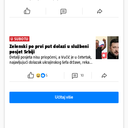
Ukrajinu kako bi stekli napredne vještine ratovanja
bespilotnim letjelicama te ih kasnije koristili protiv
kolumbijske vojske
U SUBOTU
Zelenski po prvi put dolazi u službeni
posjet Srbiji
Detalji posjeta nisu priopćeni, a Vučić je u četvrtak,
najavljujući dolazak ukrajinskog šefa države, rekao
novinarima da imaju "više tema", među ostalim i
europski put Ukrajine i Srbije
5
10
Učitaj više