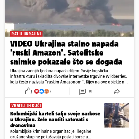
RAT U UKRAJINI
VIDEO Ukrajina stalno napada
'ruski Amazon'. Satelitske
snimke pokazale što se događa
Ukrajina zadnjih tjedana napada diljem Rusije logističku
infrastrukturu i skladišta divovske internetske trgovine Wildberries,
koju često nazivaju "ruskim Amazonom". Kijev na ove objekte ne
gleda samo kao na obična trgovačka skladišta, već tvrdi da ih ruske
7
10
snage koriste i za vojne potrebe, odnosno za skladištenje i
distribuciju dijelova za dronove i druge opreme koja se koristi u
ratu. S druge strane, napadi služe i kao izravan odgovor na ruska
VRATILI IH KUĆI
bombardiranja ukrajinske poštanske i logističke infrastrukture te
Kolumbijski karteli šalju svoje narkose
kao način da se ekonomske posljedice rata prenesu dublje na ruski
u Ukrajinu. Žele naučiti ratovati s
teritorij i približe običnim građanima.
dronovima
Kolumbijske kriminalne organizacije i ilegalne
oružane skupine pokušavaju poslati borce u