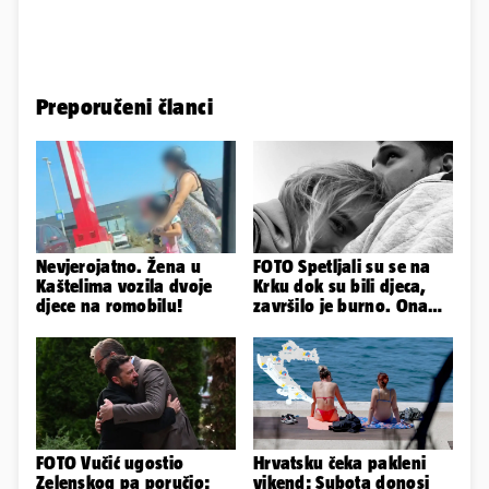
Preporučeni članci
Nevjerojatno. Žena u
FOTO Spetljali su se na
Kaštelima vozila dvoje
Krku dok su bili djeca,
djece na romobilu!
završilo je burno. Ona
sad želi 50 milijuna eura
FOTO Vučić ugostio
Hrvatsku čeka pakleni
Zelenskog pa poručio:
vikend: Subota donosi