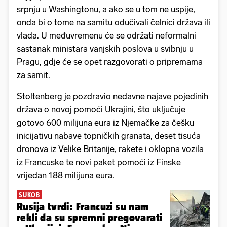
srpnju u Washingtonu, a ako se u tom ne uspije,
onda bi o tome na samitu odučivali čelnici država ili
vlada. U međuvremenu će se održati neformalni
sastanak ministara vanjskih poslova u svibnju u
Pragu, gdje će se opet razgovorati o pripremama
za samit.
Stoltenberg je pozdravio nedavne najave pojedinih
država o novoj pomoći Ukrajini, što uključuje
gotovo 600 milijuna eura iz Njemačke za češku
inicijativu nabave topničkih granata, deset tisuća
dronova iz Velike Britanije, rakete i oklopna vozila
iz Francuske te novi paket pomoći iz Finske
vrijedan 188 milijuna eura.
SUKOB
Rusija tvrdi: Francuzi su nam
rekli da su spremni pregovarati