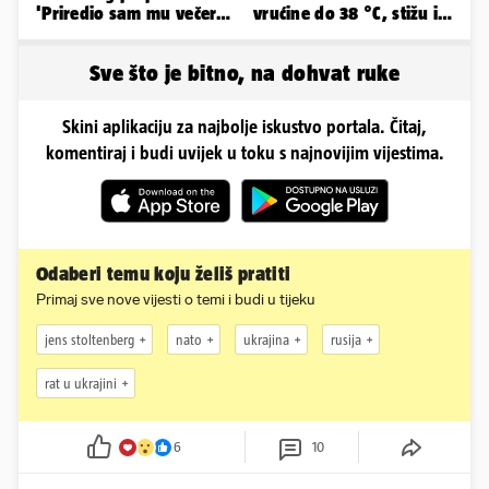
'Priredio sam mu večeru
vrućine do 38 °C, stižu i
i poželio dobrodošlicu'
grmljavinski pljuskovi
Sve što je bitno, na dohvat ruke
Skini aplikaciju za najbolje iskustvo portala. Čitaj,
komentiraj i budi uvijek u toku s najnovijim vijestima.
Odaberi temu koju želiš pratiti
Primaj sve nove vijesti o temi i budi u tijeku
jens stoltenberg
nato
ukrajina
rusija
rat u ukrajini
6
10