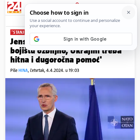
PRIJAVA
News
Komentari
10
'STANJE JE OZBILJNO'
Jens Stoltenberg: 'Stanje na
bojištu ozbiljno, Ukrajini treba
hitna i dugoročna pomoć'
Piše
HINA
,
četvrtak, 4.4.2024. u 19:03