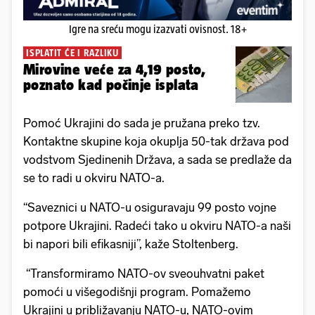
Igre na sreću mogu izazvati ovisnost. 18+
ISPLATIT ĆE I RAZLIKU
Mirovine veće za 4,19 posto,
poznato kad počinje isplata
Pomoć Ukrajini do sada je pružana preko tzv.
Kontaktne skupine koja okuplja 50-tak država pod
vodstvom Sjedinenih Država, a sada se predlaže da
se to radi u okviru NATO-a.
“Saveznici u NATO-u osiguravaju 99 posto vojne
potpore Ukrajini. Radeći tako u okviru NATO-a naši
bi napori bili efikasniji”, kaže Stoltenberg.
“Transformiramo NATO-ov sveouhvatni paket
pomoći u višegodišnji program. Pomažemo
Ukrajini u približavanju NATO-u, NATO-ovim