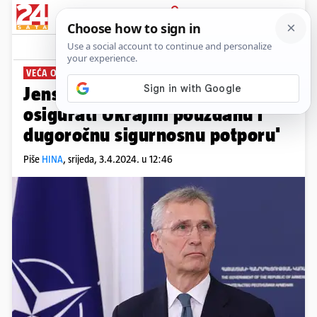
PRIJAVA
News
Komentari
13
VEĆA ODGOVORNOST
Jens Stoltenberg: 'NATO treba
osigurati Ukrajini pouzdanu i
dugoročnu sigurnosnu potporu'
Piše
HINA
,
srijeda, 3.4.2024. u 12:46