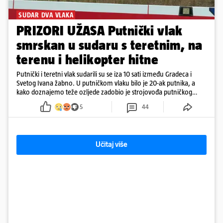
SUDAR DVA VLAKA
PRIZORI UŽASA Putnički vlak
smrskan u sudaru s teretnim, na
terenu i helikopter hitne
Putnički i teretni vlak sudarili su se iza 10 sati između Gradeca i
Svetog Ivana žabno. U putničkom vlaku bilo je 20-ak putnika, a
kako doznajemo teže ozljede zadobio je strojovođa putničkog
vlaka. Zatvoren je promet, a fotoreporteri Prigorskog objavili su
5
44
prve snimke s mjesta sudara
Učitaj više