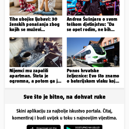
Tihe ubojice ljubavi: 30
Andrea Šušnjara o svom
ženskih ponašanja zbog
teškom djetinjstvu: 'Da
kojih se muževi
se opet rodim, ne bih
emocionalno distanciraju
odabrala istu obitelj...'
Nijemci mu zapalili
Ponos hrvatske
apartman. Šteta je
željeznice: Evo što znamo
ogromna, a potom ga je
o baterijskom vlaku koji
šokirao i e-mail od
se sudario s teretnim
Bookinga
Sve što je bitno, na dohvat ruke
Skini aplikaciju za najbolje iskustvo portala. Čitaj,
komentiraj i budi uvijek u toku s najnovijim vijestima.