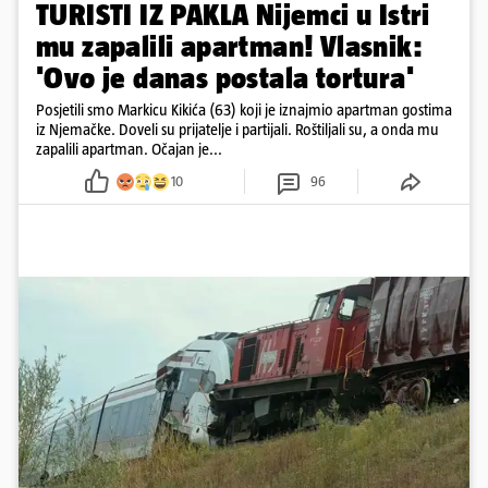
TURISTI IZ PAKLA Nijemci u Istri
mu zapalili apartman! Vlasnik:
'Ovo je danas postala tortura'
Posjetili smo Markicu Kikića (63) koji je iznajmio apartman gostima
iz Njemačke. Doveli su prijatelje i partijali. Roštiljali su, a onda mu
zapalili apartman. Očajan je...
10
96