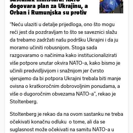
dogovara plan za Ukrajinu, a
Orban i Rumunjska su protiv
“Neću ulaziti u detalje prijedloga, ono što mogu
reći jest da pozdravljam to što se saveznici slažu
da trebamo zadržati našu podršku Ukrajini i da ju
moramo učiniti robusnijom. Stoga sada
razgovaramo o načinima kako institucionalizirati
više potpore unutar okvira NATO-a, kako bismo je
učinili predvidljivijom i snažnijom jer čvrsto
vjerujemo da bi potpora Ukrajini trebala biti manje
ovisna o kratkoročnim dobrovoljnim ponudama, a
više o dugoročnim obvezama NATO-a", rekao je
Stoltenberg.
Stoltenberg je rekao da na ovom sastanku ne treba
očekivati konačnu odluku o tome, ali da se
suglasnost može očekivati na samitu NATO-a u