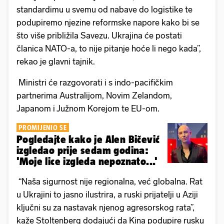
standardimu u svemu od nabave do logistike te
podupiremo njezine reformske napore kako bi se
što više približila Savezu. Ukrajina će postati
članica NATO-a, to nije pitanje hoće li nego kada”,
rekao je glavni tajnik.
Ministri će razgovorati i s indo-pacifičkim
partnerima Australijom, Novim Zelandom,
Japanom i Južnom Korejom te EU-om.
PROMIJENIO SE
Pogledajte kako je Alen Bičević
izgledao prije sedam godina:
'Moje lice izgleda nepoznato...'
“Naša sigurnost nije regionalna, već globalna. Rat
u Ukrajini to jasno ilustrira, a ruski prijatelji u Aziji
ključni su za nastavak njenog agresorskog rata”,
kaže Stoltenberg dodajući da Kina podupire rusku