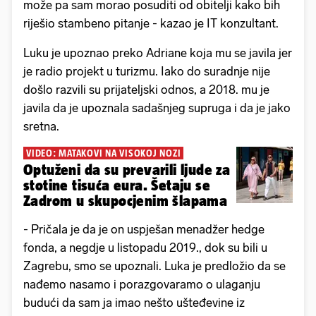
može pa sam morao posuditi od obitelji kako bih
riješio stambeno pitanje - kazao je IT konzultant.
Luku je upoznao preko Adriane koja mu se javila jer
je radio projekt u turizmu. Iako do suradnje nije
došlo razvili su prijateljski odnos, a 2018. mu je
javila da je upoznala sadašnjeg supruga i da je jako
sretna.
VIDEO: MATAKOVI NA VISOKOJ NOZI
Optuženi da su prevarili ljude za
stotine tisuća eura. Šetaju se
Zadrom u skupocjenim šlapama
- Pričala je da je on uspješan menadžer hedge
fonda, a negdje u listopadu 2019., dok su bili u
Zagrebu, smo se upoznali. Luka je predložio da se
nađemo nasamo i porazgovaramo o ulaganju
budući da sam ja imao nešto ušteđevine iz