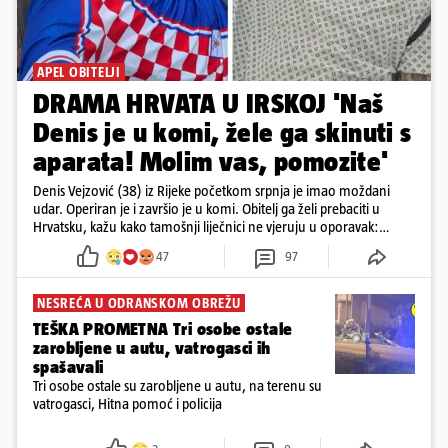
APEL OBITELJI
DRAMA HRVATA U IRSKOJ 'Naš
Denis je u komi, žele ga skinuti s
aparata! Molim vas, pomozite'
Denis Vejzović (38) iz Rijeke početkom srpnja je imao moždani
udar. Operiran je i završio je u komi. Obitelj ga želi prebaciti u
Hrvatsku, kažu kako tamošnji liječnici ne vjeruju u oporavak:
'Imamo 72 sata'
47
97
NESREĆA U ODRANSKOM OBREŽU
TEŠKA PROMETNA Tri osobe ostale
zarobljene u autu, vatrogasci ih
spašavali
Tri osobe ostale su zarobljene u autu, na terenu su
vatrogasci, Hitna pomoć i policija