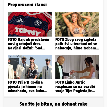
Preporučeni članci
FOTO Hajduk predstavio
FOTO Zbog svog izgleda
novi gostujući dres.
pati: Svi u teretani mi se
Navijači složni: 'Sad
nabacuju, hitno trebam
izgledamo kao Bayern...'
tjelohranitelja!
FOTO Prije 11 godina
FOTO Ljubo Jurčić
pjevala je himnu na
rasplesao se na svadbi
mimohodu, evo kako
svoje Tije: Pogledajte
danas izgleda Mia
kako je izgledalo
Negovetić
vjenčanje...
Sve što je bitno, na dohvat ruke