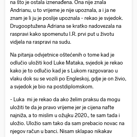
na što je ostala iznenađena. Ona nije znala
Andrianu, u to vrijeme je nije upoznala, a i ja ne
znam je li ju je poslije upoznala - rekao je svjedok.
Drugooptužena Adriana se kratko nadovezala na
raspravi kako spomenutu I.R. prvi put u životu
vidjela na raspravi na sudu.
Na pitanja odvjetnice oštećenih o tome kad je
odlučio uložiti kod Luke Mataka, svjedok je rekao
kako je to odlučio kad je s Lukom razgovarao u
vlaku dok su se vozili po Engleskoj, gdje je on živio,
a svjedok je bio na postdiplomskom.
- Luka mi je rekao da ako želim praksu da mogu
uložiti te da je pravo vrijeme jer je cijena nafte
najniža, a to mislim u ožujku 2020., te sam tada i
uložio. Uložio sam tako da sam prebacio novac na
njegov račun u banci. Nisam sklapao nikakav