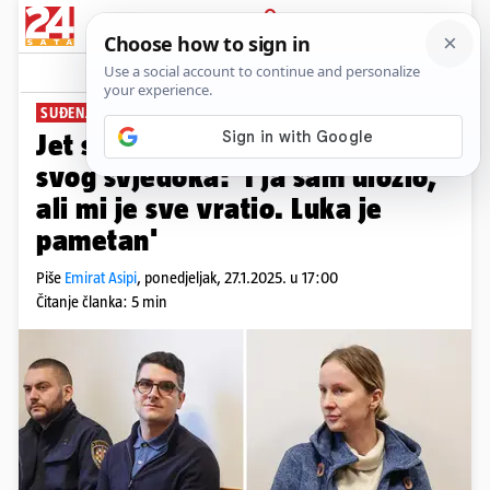
PRIJAVA
News
Komentari
6
SUĐENJE MATAKOVIMA
Jet set prevaranti doveli su
svog svjedoka: 'I ja sam uložio,
ali mi je sve vratio. Luka je
pametan'
Piše
Emirat Asipi
,
ponedjeljak, 27.1.2025. u 17:00
Čitanje članka: 5 min