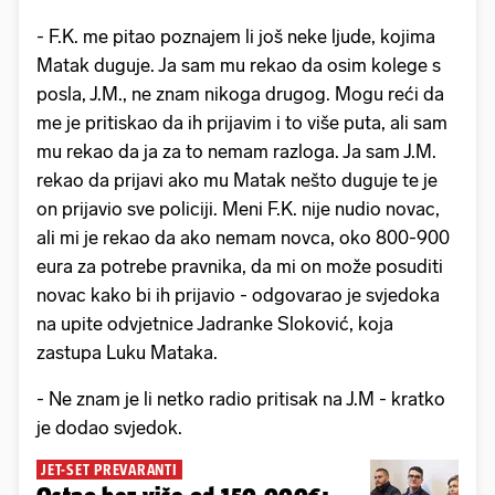
- F.K. me pitao poznajem li još neke ljude, kojima
Matak duguje. Ja sam mu rekao da osim kolege s
posla, J.M., ne znam nikoga drugog. Mogu reći da
me je pritiskao da ih prijavim i to više puta, ali sam
mu rekao da ja za to nemam razloga. Ja sam J.M.
rekao da prijavi ako mu Matak nešto duguje te je
on prijavio sve policiji. Meni F.K. nije nudio novac,
ali mi je rekao da ako nemam novca, oko 800-900
eura za potrebe pravnika, da mi on može posuditi
novac kako bi ih prijavio - odgovarao je svjedoka
na upite odvjetnice Jadranke Sloković, koja
zastupa Luku Mataka.
- Ne znam je li netko radio pritisak na J.M - kratko
je dodao svjedok.
JET-SET PREVARANTI