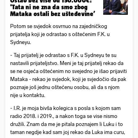
Ostao bez više od 150.000€:
'Tata ni ne zna da smo zbog
Mataka ostali bez ušteđevine’
Potom se svjedok osvrnuo na zajedničkog
prijatelja koji je odrastao s oštećenim F.K. u
Sydneyu.
- Taj prijatelj je odrastao s F.K. u Sydneyu te su
nastavili prijateljstvo. Meni je taj prijatelj rekao da
se ne osjeća oštećenim no svejedno je išao prijaviti
Mataka - rekao je svjedok, koji je svjedočio da pak
poznaje još jednu oštećenu osobu, ali da s njom
nije u kontaktu.
- I.R. je moja bivša kolegica s posla s kojom sam
radio 2018. i 2019., a nakon toga se vise nismo
družili. Znam da me je pitala poznajem li Luku i to
taman negdje kad sam joj rekao da Luka ima curu,