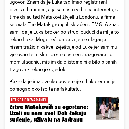
ugovor. Znam da je Luka tad imao registrirani
biznis u Londonu, a ja sam isto vidio na internetu, s
time da su tad Matakovi živjeli u Londonu, a firma
se zvala The Matak group ili skraćeno TMG. A znao
sam i da je Luka broker po struci budući da mi je to
rekao Luka. Mogu reći da za vrijeme ulaganja
nisam tražio nikakve izvještaje od Luke jer sam mu
vjerovao te mislim da smo usmeno razgovarali o
mom ulaganju, mislim da o istome nije bilo pisanih
tragova - rekao je svjedok.
Kaže da je imao veliko povjerenje u Luku jer mu je
pomogao oko ispita na fakultetu.
JET-SET PREVARANTI
Žrtve Matakovih su ogorčene:
Uzeli su nam sve! Dok čekaju
suđenje, uživaju na Jadranu