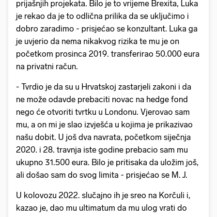
prijašnjih projekata. Bilo je to vrijeme Brexita, Luka
je rekao da je to odlična prilika da se uključimo i
dobro zaradimo - prisjećao se konzultant. Luka ga
je uvjerio da nema nikakvog rizika te mu je on
početkom prosinca 2019. transferirao 50.000 eura
na privatni račun.
- Tvrdio je da su u Hrvatskoj zastarjeli zakoni i da
ne može odavde prebaciti novac na hedge fond
nego će otvoriti tvrtku u Londonu. Vjerovao sam
mu, a on mi je slao izvješća u kojima je prikazivao
našu dobit. U još dva navrata, početkom siječnja
2020. i 28. travnja iste godine prebacio sam mu
ukupno 31.500 eura. Bilo je pritisaka da uložim još,
ali došao sam do svog limita - prisjećao se M. J.
U kolovozu 2022. slučajno ih je sreo na Korčuli i,
kazao je, dao mu ultimatum da mu ulog vrati do