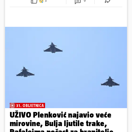
3
9
31. OBLJETNICA
UŽIVO Plenković najavio veće
mirovine, Bulja ljutile trake,
Rafaleima počast za branitelje