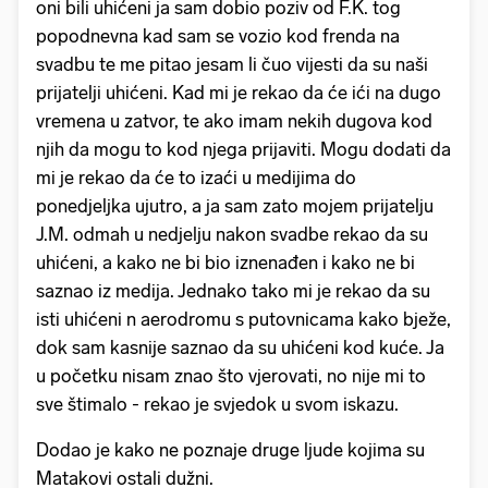
oni bili uhićeni ja sam dobio poziv od F.K. tog
popodnevna kad sam se vozio kod frenda na
svadbu te me pitao jesam li čuo vijesti da su naši
prijatelji uhićeni. Kad mi je rekao da će ići na dugo
vremena u zatvor, te ako imam nekih dugova kod
njih da mogu to kod njega prijaviti. Mogu dodati da
mi je rekao da će to izaći u medijima do
ponedjeljka ujutro, a ja sam zato mojem prijatelju
J.M. odmah u nedjelju nakon svadbe rekao da su
uhićeni, a kako ne bi bio iznenađen i kako ne bi
saznao iz medija. Jednako tako mi je rekao da su
isti uhićeni n aerodromu s putovnicama kako bježe,
dok sam kasnije saznao da su uhićeni kod kuće. Ja
u početku nisam znao što vjerovati, no nije mi to
sve štimalo - rekao je svjedok u svom iskazu.
Dodao je kako ne poznaje druge ljude kojima su
Matakovi ostali dužni.