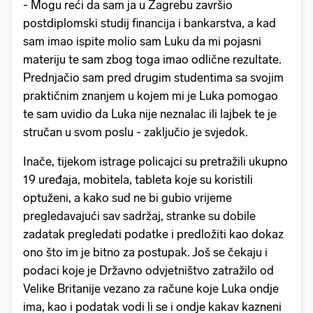
- Mogu reći da sam ja u Zagrebu završio
postdiplomski studij financija i bankarstva, a kad
sam imao ispite molio sam Luku da mi pojasni
materiju te sam zbog toga imao odlične rezultate.
Prednjačio sam pred drugim studentima sa svojim
praktičnim znanjem u kojem mi je Luka pomogao
te sam uvidio da Luka nije neznalac ili lajbek te je
stručan u svom poslu - zaključio je svjedok.
Inače, tijekom istrage policajci su pretražili ukupno
19 uređaja, mobitela, tableta koje su koristili
optuženi, a kako sud ne bi gubio vrijeme
pregledavajući sav sadržaj, stranke su dobile
zadatak pregledati podatke i predložiti kao dokaz
ono što im je bitno za postupak. Još se čekaju i
podaci koje je Državno odvjetništvo zatražilo od
Velike Britanije vezano za račune koje Luka ondje
ima, kao i podatak vodi li se i ondje kakav kazneni