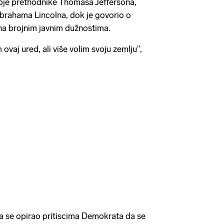
oje prethodnike Thomasa Jeffersona,
rahama Lincolna, dok je govorio o
na brojnim javnim dužnostima.
ovaj ured, ali više volim svoju zemlju",
a se opirao pritiscima Demokrata da se