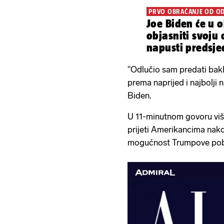
PRVO OBRAĆANJE OD OD
Joe Biden će u o
objasniti svoju
napusti predsje
"Odlučio sam predati baklj
prema naprijed i najbolji 
Biden.
U 11-minutnom govoru viš
prijeti Amerikancima nako
mogućnost Trumpove pobje