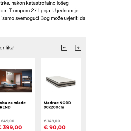
trke, nakon katastrofalno lošeg
dom Trumpom 27. lipnja. U jednom je
a "samo svemogući Bog može uvjeriti da