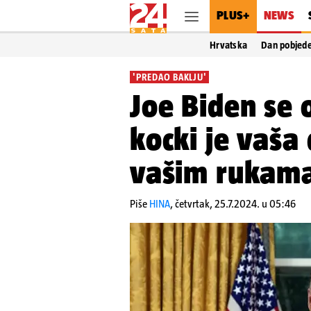
PLUS+
NEWS
Hrvatska
Dan pobjed
'PREDAO BAKLJU'
Joe Biden se o
kocki je vaša 
vašim rukama
Piše
HINA
,
četvrtak, 25.7.2024. u 05:46