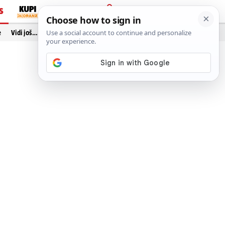
S
PRIJAVA
e
Vidi još…