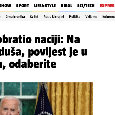
SHOW
SPORT
LIFE&STYLE
VIRAL
SCI/TECH
EXPRES
e
Crna kronika
Svijet
Rat u Ukrajini
Politika
Vrijeme
Kolumn
bratio naciji: Na
duša, povijest je u
, odaberite