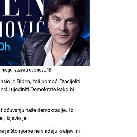
u mogu izazvati ovisnost. 18+
sio je Biden, želi pomoći "zacijeliti
nci i ujediniti Demokrate kako bi
ut očuvanju naše demokracije. To
', izjavio je.
e je što njome ne vladaju kraljevi ni