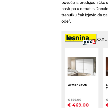
povuče iz predsjedničke u
nastupa u debati s Donal
trenutku čak izjavio da g
ode".