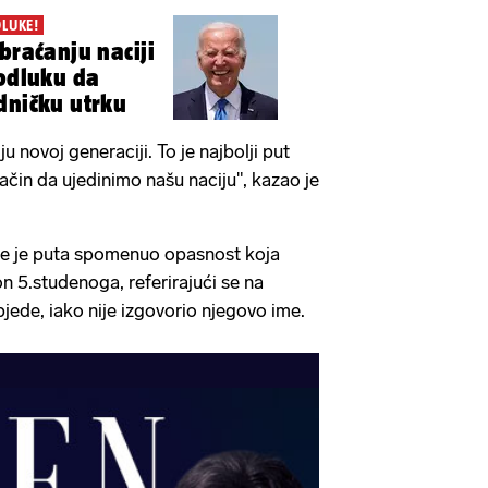
LUKE!
braćanju naciji
 odluku da
dničku utrku
u novoj generaciji. To je najbolji put
način da ujedinimo našu naciju", kazao je
e je puta spomenuo opasnost koja
n 5.studenoga, referirajući se na
de, iako nije izgovorio njegovo ime.