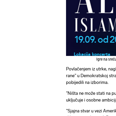
Igre na sreć
Povlačenjem iz utrke, nagla
rane" u Demokratskoj stra
pobijedili na izborima.
"Ništa ne može stati na p
uključuje i osobne ambicije'
"Sjajna stvar u vezi Amerik