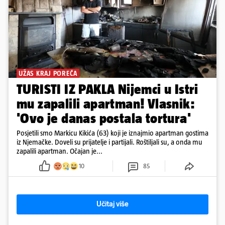
UŽAS KRAJ POREČA
TURISTI IZ PAKLA Nijemci u Istri
mu zapalili apartman! Vlasnik:
'Ovo je danas postala tortura'
Posjetili smo Markicu Kikića (63) koji je iznajmio apartman gostima
iz Njemačke. Doveli su prijatelje i partijali. Roštiljali su, a onda mu
zapalili apartman. Očajan je...
10
85
Učitaj više