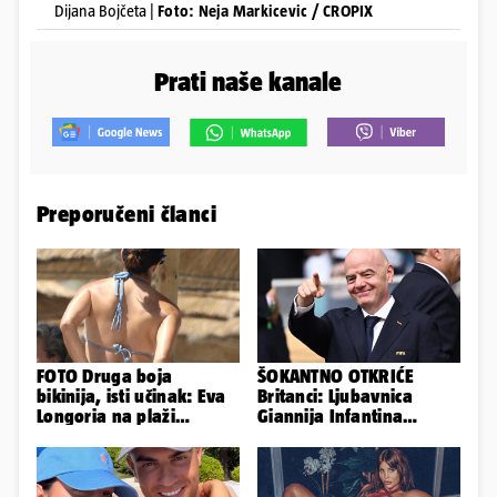
Dijana Bojčeta |
Foto: Neja Markicevic / CROPIX
Prati naše kanale
Preporučeni članci
FOTO Druga boja
ŠOKANTNO OTKRIĆE
bikinija, isti učinak: Eva
Britanci: Ljubavnica
Longoria na plaži
Giannija Infantina
pipkala svoje zanosne
isplaćena je novcem
obline
Uefe!?