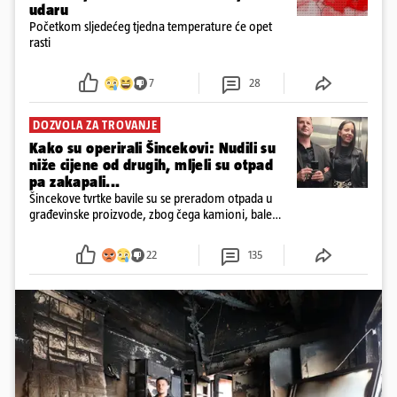
udaru
Početkom sljedećeg tjedna temperature će opet
rasti
7
28
DOZVOLA ZA TROVANJE
Kako su operirali Šincekovi: Nudili su
niže cijene od drugih, mljeli su otpad
pa zakapali...
Šincekove tvrtke bavile su se preradom otpada u
građevinske proizvode, zbog čega kamioni, bale
plastike i samljeveni materijal dugo nisu izazivali
sumnju
22
135