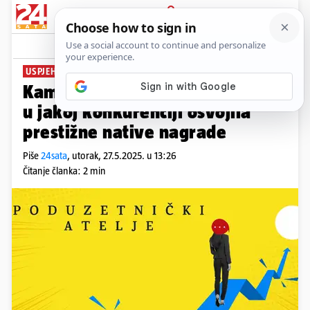
PRIJAVA
News
Komentari
0
USPJEH 24SATA
Kampanja 'Poduzetnički atelje'
u jakoj konkurenciji osvojila
prestižne native nagrade
Piše
24sata
,
utorak, 27.5.2025. u 13:26
Čitanje članka: 2 min