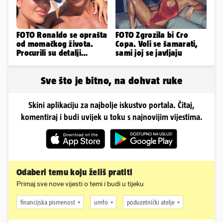
FOTO Ronaldo se oprašta
FOTO Zgrozila bi Cro
od momačkog života.
Copa. Voli se šamarati,
Procurili su detalji
sami joj se javljaju
glamuroznog vjenčanja
Sve što je bitno, na dohvat ruke
Skini aplikaciju za najbolje iskustvo portala. Čitaj,
komentiraj i budi uvijek u toku s najnovijim vijestima.
Odaberi temu koju želiš pratiti
Primaj sve nove vijesti o temi i budi u tijeku
financijska pismenost
umfo
poduzetnički atelje