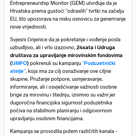
Entrepreneurship Monitor (GEM) utvrđuje da je
Hrvatska prema gustoći "odraslih" tvrtki na začelju
EU, što upozorava na nisku osnovicu za generiranje
nove vrijednosti.
Svjesni činjenice da je pokretanje i vođenje posla
uzbudljivo, ali i vrlo izazovno,
24sata i Udruga
društava za upravljanje mirovinskim fondovima
(
UMFO
)
pokrenuli su kampanju
"
Poduzetnički
atelje
"
, koja ima za cilj osnaživanje ove ciljne
skupine. Pružanje potpore, usmjeravanje,
informiranje, ali i osvješćivanje važnosti osobne
brige za mirovinu i štednju, iznimno su važni jer
dugoročna financijska sigurnost poduzetnika
počiva na stabilnom planiranju i odgovornom
upravljanju osobnim financijama.
Kampanja se provodila putem različitih kanala -