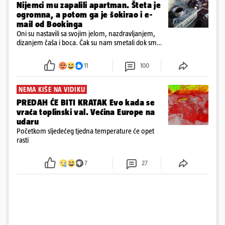
Nijemci mu zapalili apartman. Šteta je
ogromna, a potom ga je šokirao i e-
mail od Bookinga
Oni su nastavili sa svojim jelom, nazdravljanjem,
dizanjem čaša i boca. Čak su nam smetali dok smo
u panici kupili crijeva kako bismo pokušali ugasiti
požar, rekao je vlasnik
11
100
NEMA KIŠE NA VIDIKU
PREDAH ĆE BITI KRATAK Evo kada se
vraća toplinski val. Većina Europe na
udaru
Početkom sljedećeg tjedna temperature će opet
rasti
7
27