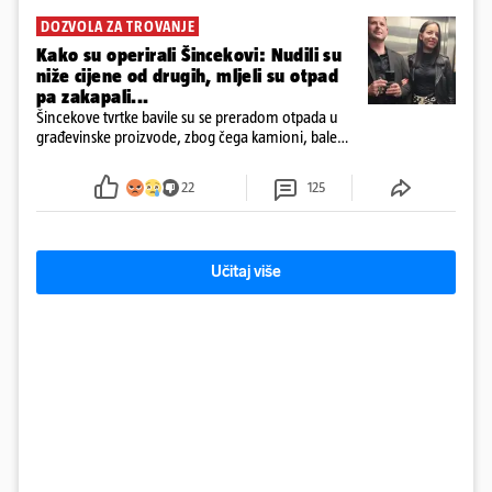
DOZVOLA ZA TROVANJE
Kako su operirali Šincekovi: Nudili su
niže cijene od drugih, mljeli su otpad
pa zakapali...
Šincekove tvrtke bavile su se preradom otpada u
građevinske proizvode, zbog čega kamioni, bale
plastike i samljeveni materijal dugo nisu izazivali
sumnju
22
125
Učitaj više