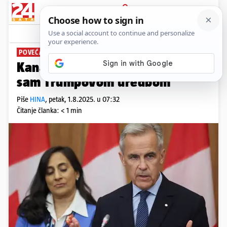
PRIJAVA
News
Komentari
4
POVEĆANJE CARINA
Kanadski premijer: Razočaran
sam Trumpovom uredbom
Piše
HINA
,
petak, 1.8.2025. u 07:32
Čitanje članka: < 1 min