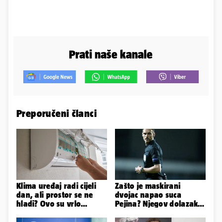
Prati naše kanale
Preporučeni članci
Klima uređaj radi cijeli
Zašto je maskirani
dan, ali prostor se ne
dvojac napao suca
hladi? Ovo su vrlo
Pejina? Njegov dolazak u
mogući razlozi
Zračnu luku izazvao je
čuđenje