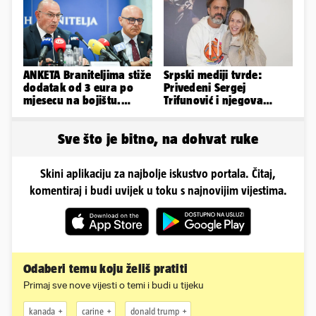
ANKETA Braniteljima stiže
Srpski mediji tvrde:
dodatak od 3 eura po
Privedeni Sergej
mjesecu na bojištu.
Trifunović i njegova
Slažete li se s time?
supruga, izazvali su
incident
Sve što je bitno, na dohvat ruke
Skini aplikaciju za najbolje iskustvo portala. Čitaj,
komentiraj i budi uvijek u toku s najnovijim vijestima.
Odaberi temu koju želiš pratiti
Primaj sve nove vijesti o temi i budi u tijeku
kanada
carine
donald trump