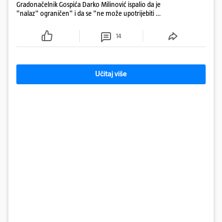
Gradonačelnik Gospića Darko Milinović ispalio da je
"nalaz" ograničen" i da se "ne može upotrijebiti za
sudske sporove". Građani Gospića ga podsjetili da
ga je naručio Uskok i da je dio spisa
14
Učitaj više