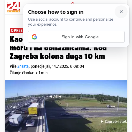
PRIJAVA
News
Komentari
1
OPREZNO U PROMETU
Kaos na cestama: Gužve prema
moru i na obilaznicama. Kod
Zagreba kolona duga 10 km
Piše
24sata
,
ponedjeljak, 14.7.2025. u 08:04
Čitanje članka: < 1 min