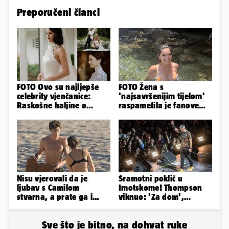
Preporučeni članci
FOTO Ovo su najljepše
FOTO Žena s
celebrity vjenčanice:
'najsavršenijim tijelom'
Raskošne haljine o
raspametila je fanove
kojima je pričao cijeli
zaigranim fotkama iz
svijet
plićaka
Nisu vjerovali da je
Sramotni poklič u
ljubav s Camilom
Imotskome! Thompson
stvarna, a prate ga i
viknuo: 'Za dom',
glasine koje godinama
publika odgovorila:
ne staju
'Spremni'
Sve što je bitno, na dohvat ruke