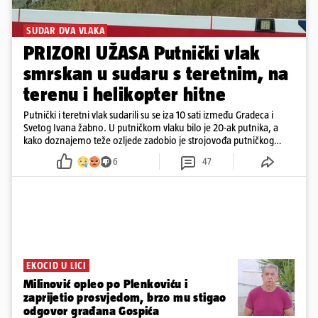
SUDAR DVA VLAKA
PRIZORI UŽASA Putnički vlak
smrskan u sudaru s teretnim, na
terenu i helikopter hitne
Putnički i teretni vlak sudarili su se iza 10 sati između Gradeca i
Svetog Ivana žabno. U putničkom vlaku bilo je 20-ak putnika, a
kako doznajemo teže ozljede zadobio je strojovođa putničkog
vlaka. Zatvoren je promet, a fotoreporteri Prigorskog objavili su
6
47
prve snimke s mjesta sudara
EKOCID U LICI
Milinović opleo po Plenkoviću i
zaprijetio prosvjedom, brzo mu stigao
odgovor građana Gospića