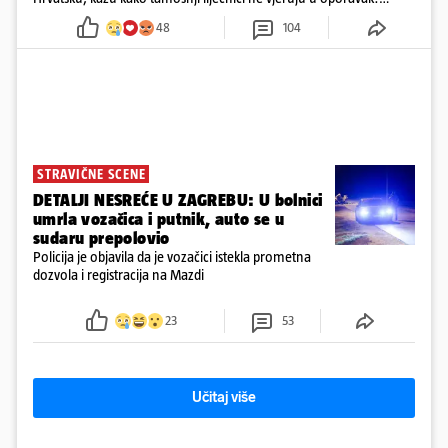
'Imamo 72 sata'
48
104
STRAVIČNE SCENE
DETALJI NESREĆE U ZAGREBU: U bolnici
umrla vozačica i putnik, auto se u
sudaru prepolovio
Policija je objavila da je vozačici istekla prometna
dozvola i registracija na Mazdi
23
53
Učitaj više