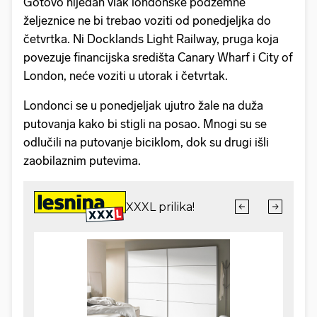
Gotovo nijedan vlak londonske podzemne
željeznice ne bi trebao voziti od ponedjeljka do
četvrtka. Ni Docklands Light Railway, pruga koja
povezuje financijska središta Canary Wharf i City of
London, neće voziti u utorak i četvrtak.
Londonci se u ponedjeljak ujutro žale na duža
putovanja kako bi stigli na posao. Mnogi su se
odlučili na putovanje biciklom, dok su drugi išli
zaobilaznim putevima.