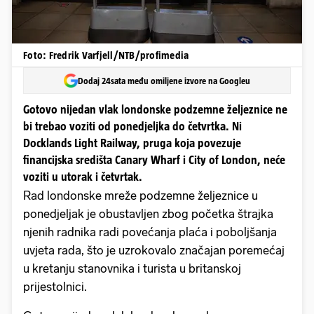
Foto: Fredrik Varfjell/NTB/profimedia
Dodaj 24sata među omiljene izvore na Googleu
Gotovo nijedan vlak londonske podzemne željeznice ne
bi trebao voziti od ponedjeljka do četvrtka. Ni
Docklands Light Railway, pruga koja povezuje
financijska središta Canary Wharf i City of London, neće
voziti u utorak i četvrtak.
Rad londonske mreže podzemne željeznice u
ponedjeljak je obustavljen zbog početka štrajka
njenih radnika radi povećanja plaća i poboljšanja
uvjeta rada, što je uzrokovalo značajan poremećaj
u kretanju stanovnika i turista u britanskoj
prijestolnici.