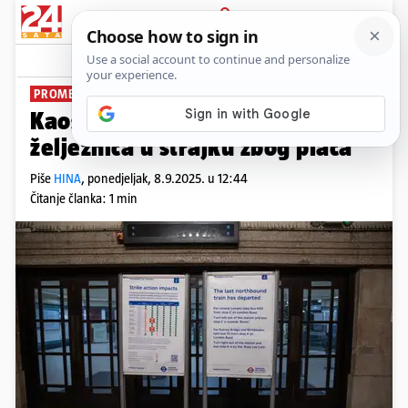
PRIJAVA
News
Komentari
0
PROMETNO RASULO
Kaos u Londonu: Podzemna
željeznica u štrajku zbog plaća
Piše
HINA
,
ponedjeljak, 8.9.2025. u 12:44
Čitanje članka: 1 min