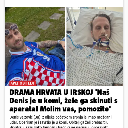
APEL OBITELJI
DRAMA HRVATA U IRSKOJ 'Naš
Denis je u komi, žele ga skinuti s
aparata! Molim vas, pomozite'
Denis Vejzović (38) iz Rijeke početkom srpnja je imao moždani
udar. Operiran je i završio je u komi. Obitelj ga želi prebaciti u
Hrvatsku, kažu kako tamošnji liječnici ne vjeruju u oporavak: