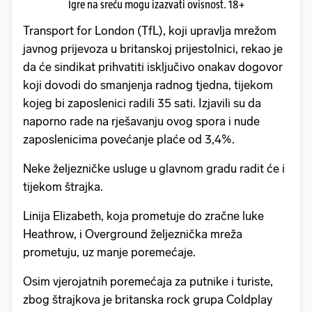
Igre na sreću mogu izazvati ovisnost. 18+
Transport for London (TfL), koji upravlja mrežom
javnog prijevoza u britanskoj prijestolnici, rekao je
da će sindikat prihvatiti isključivo onakav dogovor
koji dovodi do smanjenja radnog tjedna, tijekom
kojeg bi zaposlenici radili 35 sati. Izjavili su da
naporno rade na rješavanju ovog spora i nude
zaposlenicima povećanje plaće od 3,4%.
Neke željezničke usluge u glavnom gradu radit će i
tijekom štrajka.
Linija Elizabeth, koja prometuje do zračne luke
Heathrow, i Overground željeznička mreža
prometuju, uz manje poremećaje.
Osim vjerojatnih poremećaja za putnike i turiste,
zbog štrajkova je britanska rock grupa Coldplay