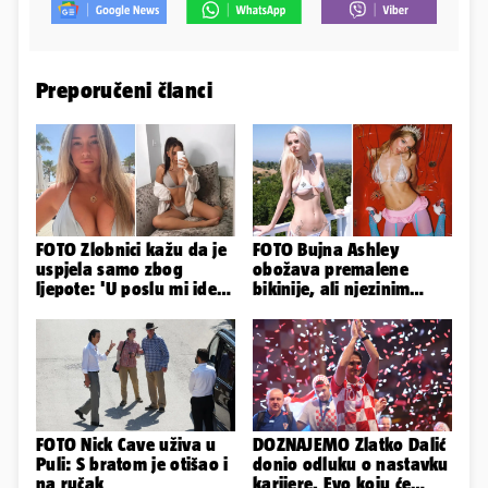
Preporučeni članci
FOTO Zlobnici kažu da je
FOTO Bujna Ashley
uspjela samo zbog
obožava premalene
ljepote: 'U poslu mi ide
bikinije, ali njezinim
jer imam strategiju'
fanovima to uopće ne
smeta
FOTO Nick Cave uživa u
DOZNAJEMO Zlatko Dalić
Puli: S bratom je otišao i
donio odluku o nastavku
na ručak
karijere. Evo koju će