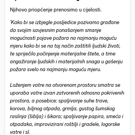
Njihovo priopćenje prenosimo u cijelosti.
'Kako bi se izbjegle posljedice pozivamo građane
da svojim savjesnim ponašanjem smanje
mogućnosti pojave požara na najmanju moguću
mjeru kako bi se na taj način zaštitili ljudski životi,
te spriječilo počinjenje materijalne štete, a time
angažiranje ljudskih i materijalnih snaga u gašenju
požara svelo na najmanju moguću mjeru.
Loženjem vatre na otvorenom prostoru smatra se
uporaba vatre izvan zatvorenih odnosno pokrivenih
prostora, a posebice: spaljivanje suhe trave,
korova, biljnog otpada, grmlja, gustog šumskog
raslinja (šiblja) i šikara; spaljivanje papira, smeća i
otpadaka, improvizirani roštilji i gradele, logorske
vatre i sl.