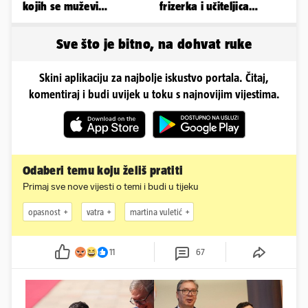
kojih se muževi
frizerka i učiteljica
emocionalno distanciraju
oblinama je zapalila
Instagram
Sve što je bitno, na dohvat ruke
Skini aplikaciju za najbolje iskustvo portala. Čitaj,
komentiraj i budi uvijek u toku s najnovijim vijestima.
Odaberi temu koju želiš pratiti
Primaj sve nove vijesti o temi i budi u tijeku
opasnost
vatra
martina vuletić
11
67