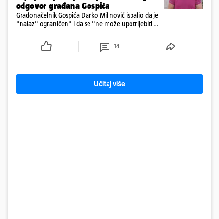
odgovor građana Gospića
Gradonačelnik Gospića Darko Milinović ispalio da je
"nalaz" ograničen" i da se "ne može upotrijebiti za
sudske sporove". Građani Gospića ga podsjetili da
ga je naručio Uskok i da je dio spisa
14
Učitaj više