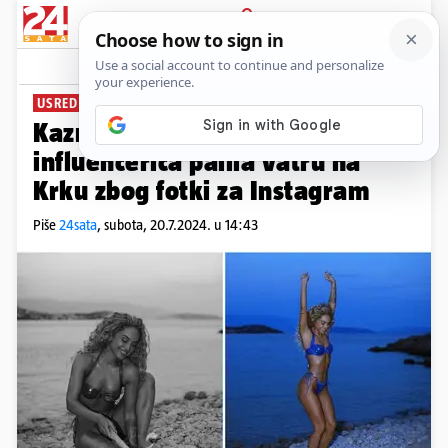
PRIJAVA
News
Komentari
67
USRED SEZONE POŽARA
Kazne ogromne! Zagrebačka
influencerica palila vatru na
Krku zbog fotki za Instagram
Piše
24sata
,
subota, 20.7.2024. u 14:43