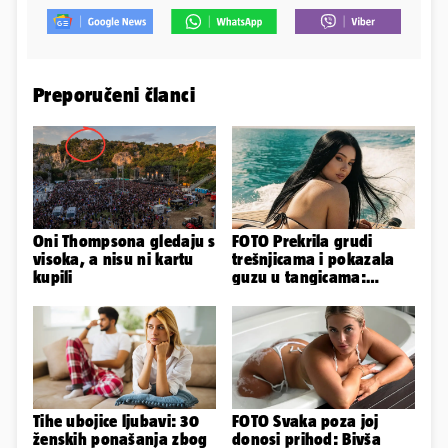
Preporučeni članci
Oni Thompsona gledaju s
FOTO Prekrila grudi
visoka, a nisu ni kartu
trešnjicama i pokazala
kupili
guzu u tangicama:
Ovako ljetuje bujna
Slavonka
Tihe ubojice ljubavi: 30
FOTO Svaka poza joj
ženskih ponašanja zbog
donosi prihod: Bivša