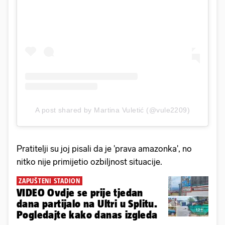
A post shared by Martina Vuletić (@vule2209)
Pratitelji su joj pisali da je 'prava amazonka', no
nitko nije primijetio ozbiljnost situacije.
ZAPUŠTENI STADION
VIDEO Ovdje se prije tjedan
dana partijalo na Ultri u Splitu.
Pogledajte kako danas izgleda