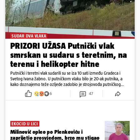
SUDAR DVA VLAKA
PRIZORI UŽASA Putnički vlak
smrskan u sudaru s teretnim, na
terenu i helikopter hitne
Putnički i teretni vlak sudarili su se iza 10 sati između Gradeca i
Svetog Ivana žabno. U putničkom vlaku bilo je 20-ak putnika, a
kako doznajemo teže ozljede zadobio je strojovođa putničkog
vlaka. Zatvoren je promet, a fotoreporteri Prigorskog objavili su
6
47
prve snimke s mjesta sudara
EKOCID U LICI
Milinović opleo po Plenkoviću i
zaprijetio prosvjedom, brzo mu stigao