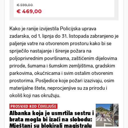
Kako je ranije izvijestila Policijska uprava
zadarska, od 1. lipnja do 31. listopada zabranjeno je
paljenje vatre na otvorenom prostoru kako bi se
spriječilo nastajanje i širenje požara na
poljoprivrednim površinama, zaštićenim dijelovima
prirode, šumama i šumskim zemljištima, gradskim
parkovima, okućnicama i svim ostalim otvorenim
prostorima. Posljedice koje požari izazivaju, osim
materijalne štete, neprocjenjive su za prirodu i
okoliš koji nas okružuju.
PROSVJED KOD ČEVELJUŠE
Albanka koja je usmrtila sestru i
brata mogla bi izaći na slobodu:
Mještani su blokirali magistralu