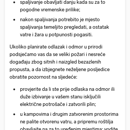
spaljivanje obavljati danju kada su za to
pogodne vremenske prilike;
nakon spaljivanja potrebito je mjesto
spaljivanja temeljito pregledati, a ostatak
vatre i žara u potpunosti pogasiti.
Ukoliko planirate odlazak i odmor u prirodi
podsjećamo vas da se veliki požari i nesreće
događaju zbog sitnih i naizgled bezazlenih
propusta, a da izbjegnete neželjene posljedice
obratite pozornost na sljedeće:
provjerite da li ste prije odlaska na odmor ili
duže izbivanje u vašem stanu isključili
električne potrošače i zatvorili plin;
u kampovima i drugim zatvorenim prostorima
ne palite otvorenu vatru, a pripremu roštilja
obavljajte na za to uređenim mjestima; vodite