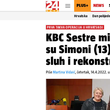
PLUS+
NEWS
Hrvatska
Dan pobjed
PRVA TAKVA OPERACIJA U HRVATSKOJ
KBC Sestre mil
su Simoni (13)
sluh i rekonst
Piše
Martina Vidaić
,
četvrtak, 14.4.2022. u