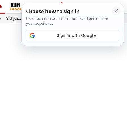
S
PRIJAVA
e
Vidi još…