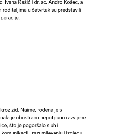
c. Ivana Rašić i dr. sc. Andro Košec, a
roditeljima u četvrtak su predstavili
peracije.
kroz zid. Naime, rođena je s
mala je obostrano nepotpuno razvijene
ce, što je pogoršalo sluh i
 komunikaciji, razumijevanju i izgledu