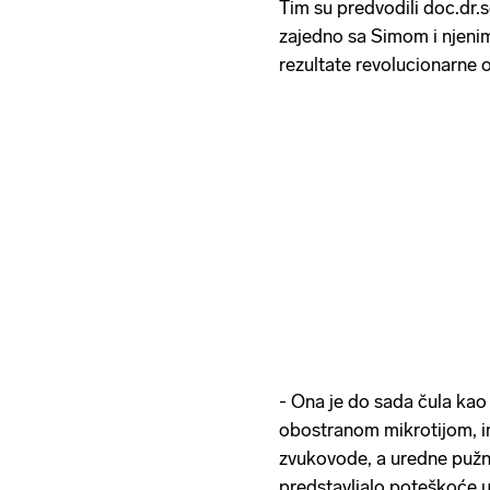
Tim su predvodili doc.dr.s
zajedno sa Simom i njenim 
rezultate revolucionarne o
- Ona je do sada čula kao 
obostranom mikrotijom, i
zvukovode, a uredne pužni
predstavljalo poteškoće u