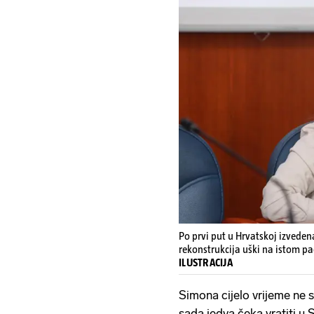
Po prvi put u Hrvatskoj izveden
rekonstrukcija uški na istom pa
ILUSTRACIJA
Simona cijelo vrijeme ne sk
sada jedva čeka vratiti u 