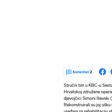
Komentari
2
Stručni tim u KBC-u Sestar
Hrvatskoj združene operati
djevojčici Simoni Ilievski
Rekonstruirali su joj ušku 
uređaja za rehabilitaciju s