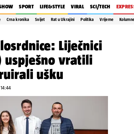
SHOW
SPORT
LIFE&STYLE
VIRAL
SCI/TECH
EXPRES
e
Crna kronika
Svijet
Rat u Ukrajini
Politika
Vrijeme
Kolumn
osrdnice: Liječnici
 uspješno vratili
ruirali ušku
 14:44