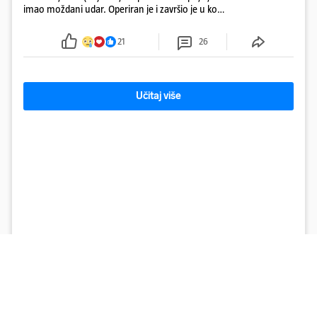
imao moždani udar. Operiran je i završio je u komi.
Obitelj ga želi prebaciti u Hrvatsku, kažu kako
tamošnji liječnici ne vjeruju u oporavak: 'Imamo
21
26
72 sata'
Učitaj više