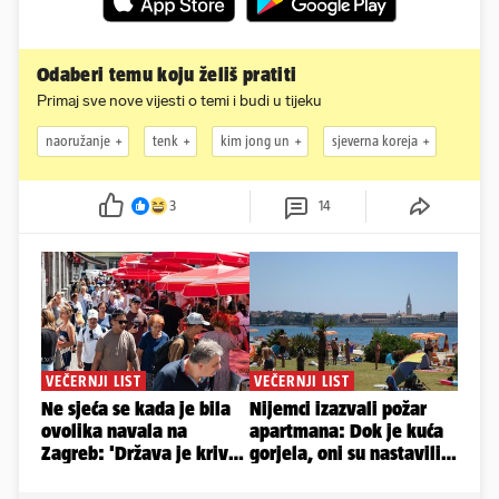
Odaberi temu koju želiš pratiti
Primaj sve nove vijesti o temi i budi u tijeku
naoružanje
tenk
kim jong un
sjeverna koreja
3
14