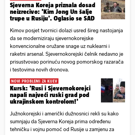
Sjeverna Koreja priznala dosad
neizrecivo: 'Kim Jong Un šalje
trupe u Rusiju'. Oglasio se SAD
Kimov posjet tvornici dolazi usred šireg nastojanja
da se moderniziraju sjevernokorejske
konvencionalne oružane snage uz nuklearni i
raketni arsenal. Sjevernokorejski čelnik nedavno je
prisustvovao porinuću novog pomorskog razarača
i testovima novih dronova.
NOVI PROBLEMI ZA KIJEV
Kursk: 'Rusi i Sjevernokorejci
napali najveći ruski grad pod
ukrajinskom kontrolom!'
Južnokorejski i američki dužnosnici rekli su kako
sumnjaju da Sjeverna Koreja prima određenu
tehničku i vojnu pomoć od Rusije u zamjenu za