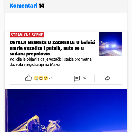
Komentari
14
STRAVIČNE SCENE
DETALJI NESREĆE U ZAGREBU: U bolnici
umrla vozačica i putnik, auto se u
sudaru prepolovio
Policija je objavila da je vozačici istekla prometna
dozvola i registracija na Mazdi
23
87