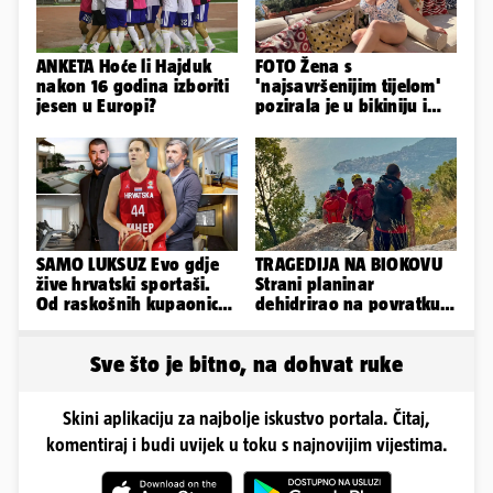
ANKETA Hoće li Hajduk
FOTO Žena s
nakon 16 godina izboriti
'najsavršenijim tijelom'
jesen u Europi?
pozirala je u bikiniju i
pokazala svoje bujne
obline...
SAMO LUKSUZ Evo gdje
TRAGEDIJA NA BIOKOVU
žive hrvatski sportaši.
Strani planinar
Od raskošnih kupaonica
dehidrirao na povratku s
pa do privatnog kina
uspona: Preminuo je!
Sve što je bitno, na dohvat ruke
Skini aplikaciju za najbolje iskustvo portala. Čitaj,
komentiraj i budi uvijek u toku s najnovijim vijestima.