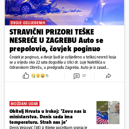
DVOJE OZLIJEĐENIH
STRAVIČNI PRIZORI TEŠKE
NESREĆE U ZAGREBU Auto se
prepolovio, čovjek poginuo
Čovjek je poginuo, a dvoje ljudi je ozlijeđeno u teškoj nesreći koja
se u srijedu oko 22 sata dogodila u Ulici dr. Luje Naletilića u
Odranskom Obrežu, u predgrađu Zagreba. Auto je iz zasad
neutvrđenih razloga sletio s kolnika, a od siline udara vozilo se
15
57
prepolovilo.
MOŽDANI UDAR
Obitelj Hrvata u Irskoj: 'Zovu nas iz
ministarstva. Denis sada ima
temperaturu. Strah nas je'
Denis Vejzović (38) iz Rijeke početkom srpnja je