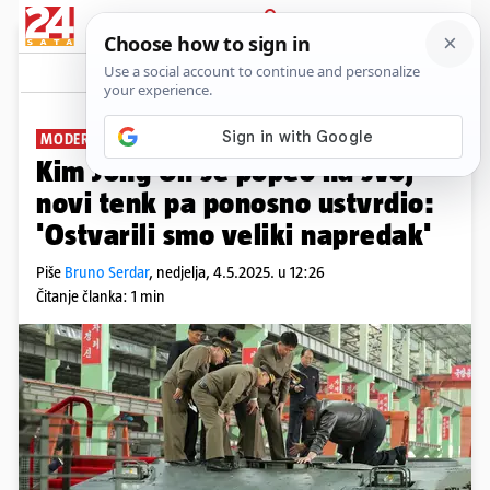
PRIJAVA
News
Komentari
14
MODERNIZIRAJU NAORUŽANJE
Kim Jong Un se popeo na svoj
novi tenk pa ponosno ustvrdio:
'Ostvarili smo veliki napredak'
Piše
Bruno Serdar
,
nedjelja, 4.5.2025. u 12:26
Čitanje članka: 1 min