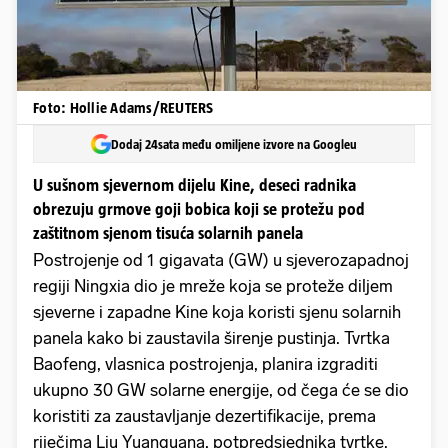
Foto: Hollie Adams/REUTERS
Dodaj 24sata među omiljene izvore na Googleu
U sušnom sjevernom dijelu Kine, deseci radnika
obrezuju grmove goji bobica koji se protežu pod
zaštitnom sjenom tisuća solarnih panela
Postrojenje od 1 gigavata (GW) u sjeverozapadnoj
regiji Ningxia dio je mreže koja se proteže diljem
sjeverne i zapadne Kine koja koristi sjenu solarnih
panela kako bi zaustavila širenje pustinja. Tvrtka
Baofeng, vlasnica postrojenja, planira izgraditi
ukupno 30 GW solarne energije, od čega će se dio
koristiti za zaustavljanje dezertifikacije, prema
riječima Liu Yuanguana, potpredsjednika tvrtke.