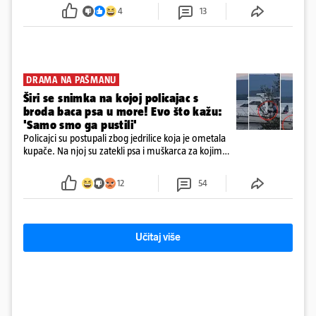
poslovanje nekretninama, a od osnutka nema
4
13
zaposlenih
DRAMA NA PAŠMANU
Širi se snimka na kojoj policajac s
broda baca psa u more! Evo što kažu:
'Samo smo ga pustili'
Policajci su postupali zbog jedrilice koja je ometala
kupače. Na njoj su zatekli psa i muškarca za kojim
se od ranije trage. Muškarac je pružao otpor te su
ga uhitili, a psa je preuzeo komunalni redar
12
54
Učitaj više