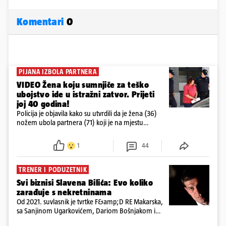
Komentari
0
PIJANA IZBOLA PARTNERA
VIDEO Žena koju sumnjiče za teško
ubojstvo ide u istražni zatvor. Prijeti
joj 40 godina!
Policija je objavila kako su utvrdili da je žena (36)
nožem ubola partnera (71) koji je na mjestu
preminuo. Imala je 2,03 promila. U nedjelju su je
ispitali i poslali u istražni zatvor
1
44
TRENER I PODUZETNIK
Svi biznisi Slavena Bilića: Evo koliko
zarađuje s nekretninama
Od 2021. suvlasnik je tvrtke F&amp;D RE Makarska,
sa Sanjinom Ugarkovićem, Dariom Bošnjakom i
Dobrislavom Hrkaćem. Tvrtka je registrirana za