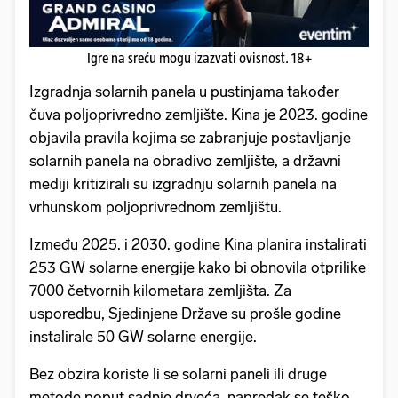
Igre na sreću mogu izazvati ovisnost. 18+
Izgradnja solarnih panela u pustinjama također
čuva poljoprivredno zemljište. Kina je 2023. godine
objavila pravila kojima se zabranjuje postavljanje
solarnih panela na obradivo zemljište, a državni
mediji kritizirali su izgradnju solarnih panela na
vrhunskom poljoprivrednom zemljištu.
Između 2025. i 2030. godine Kina planira instalirati
253 GW solarne energije kako bi obnovila otprilike
7000 četvornih kilometara zemljišta. Za
usporedbu, Sjedinjene Države su prošle godine
instalirale 50 GW solarne energije.
Bez obzira koriste li se solarni paneli ili druge
metode poput sadnje drveća, napredak se teško