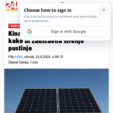
PRIJAVA
News
Komentari
0
'POPUT SUNCOBRANA'
Kina koristi solarne panele
kako bi zaustavila širenje
pustinje
Piše
HINA
,
utorak, 23.9.2025. u 08:21
Čitanje članka: 1 min