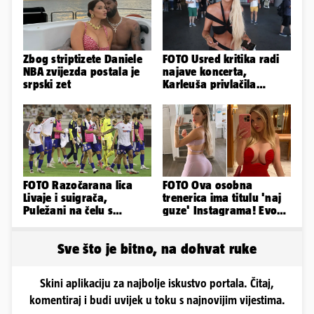
Zbog striptizete Daniele
FOTO Usred kritika radi
NBA zvijezda postala je
najave koncerta,
srpski zet
Karleuša privlačila
mnoge poglede na
aerodromu
FOTO Razočarana lica
FOTO Ova osobna
Livaje i suigrača,
trenerica ima titulu 'naj
Puležani na čelu s
guze' Instagrama! Evo
Cabellom slavili usred
koliko naplaćuje po
Poljuda
satu...
Sve što je bitno, na dohvat ruke
Skini aplikaciju za najbolje iskustvo portala. Čitaj,
komentiraj i budi uvijek u toku s najnovijim vijestima.