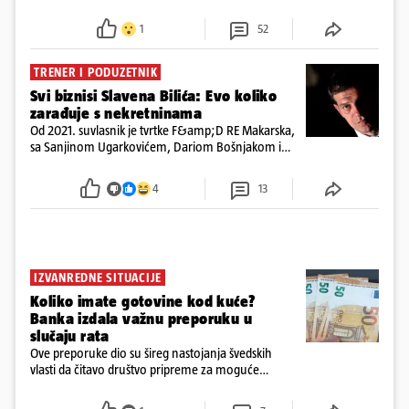
preminuo. Imala je 2,03 promila. U nedjelju su je
ispitali i poslali u istražni zatvor
1
52
TRENER I PODUZETNIK
Svi biznisi Slavena Bilića: Evo koliko
zarađuje s nekretninama
Od 2021. suvlasnik je tvrtke F&amp;D RE Makarska,
sa Sanjinom Ugarkovićem, Dariom Bošnjakom i
Dobrislavom Hrkaćem. Tvrtka je registrirana za
poslovanje nekretninama, a od osnutka nema
4
13
zaposlenih
IZVANREDNE SITUACIJE
Koliko imate gotovine kod kuće?
Banka izdala važnu preporuku u
slučaju rata
Ove preporuke dio su šireg nastojanja švedskih
vlasti da čitavo društvo pripreme za moguće
posljedice vojnih ili kibernetičkih napada