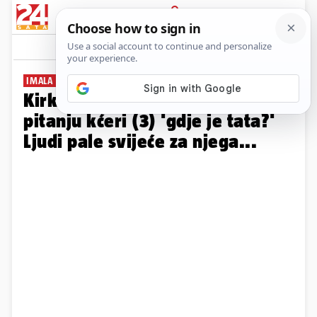
PRIJAVA
Galerija
Komentari
65
IMALA PRVI JAVNI GOVOR
Kirkova udovica o potresnom
pitanju kćeri (3) 'gdje je tata?'
Ljudi pale svijeće za njega...