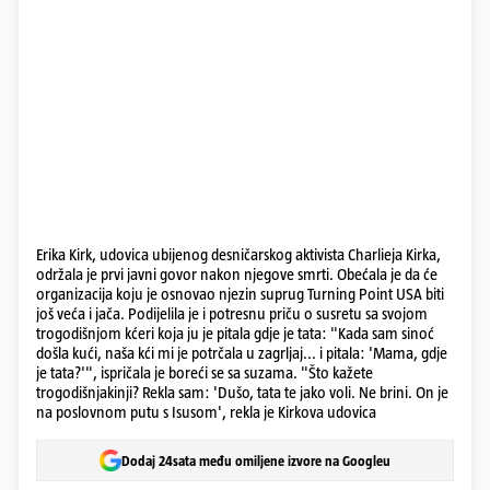
Erika Kirk, udovica ubijenog desničarskog aktivista Charlieja Kirka,
održala je prvi javni govor nakon njegove smrti. Obećala je da će
organizacija koju je osnovao njezin suprug Turning Point USA biti
još veća i jača. Podijelila je i potresnu priču o susretu sa svojom
trogodišnjom kćeri koja ju je pitala gdje je tata: "Kada sam sinoć
došla kući, naša kći mi je potrčala u zagrljaj... i pitala: 'Mama, gdje
je tata?'", ispričala je boreći se sa suzama. "Što kažete
trogodišnjakinji? Rekla sam: 'Dušo, tata te jako voli. Ne brini. On je
na poslovnom putu s Isusom', rekla je Kirkova udovica
Dodaj 24sata među omiljene izvore na Googleu