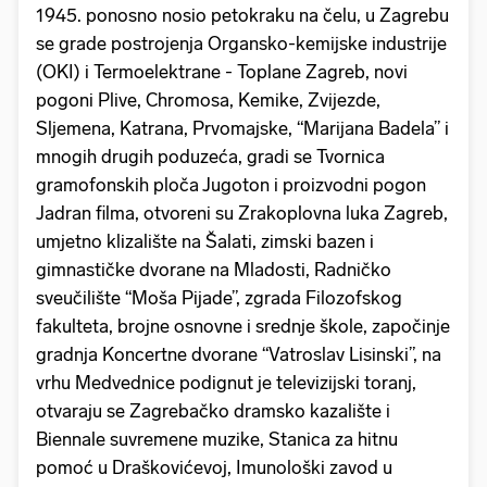
1945. ponosno nosio petokraku na čelu, u Zagrebu
se grade postrojenja Organsko-kemijske industrije
(OKI) i Termoelektrane - Toplane Zagreb, novi
pogoni Plive, Chromosa, Kemike, Zvijezde,
Sljemena, Katrana, Prvomajske, “Marijana Badela” i
mnogih drugih poduzeća, gradi se Tvornica
gramofonskih ploča Jugoton i proizvodni pogon
Jadran filma, otvoreni su Zrakoplovna luka Zagreb,
umjetno klizalište na Šalati, zimski bazen i
gimnastičke dvorane na Mladosti, Radničko
sveučilište “Moša Pijade”, zgrada Filozofskog
fakulteta, brojne osnovne i srednje škole, započinje
gradnja Koncertne dvorane “Vatroslav Lisinski”, na
vrhu Medvednice podignut je televizijski toranj,
otvaraju se Zagrebačko dramsko kazalište i
Biennale suvremene muzike, Stanica za hitnu
pomoć u Draškovićevoj, Imunološki zavod u