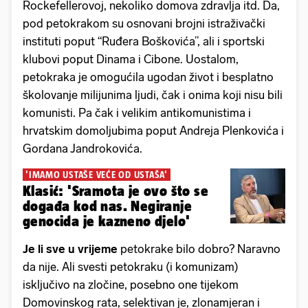
Rockefellerovoj, nekoliko domova zdravlja itd. Da,
pod petokrakom su osnovani brojni istraživački
instituti poput “Ruđera Boškovića”, ali i sportski
klubovi poput Dinama i Cibone. Uostalom,
petokraka je omogućila ugodan život i besplatno
školovanje milijunima ljudi, čak i onima koji nisu bili
komunisti. Pa čak i velikim antikomunistima i
hrvatskim domoljubima poput Andreja Plenkovića i
Gordana Jandrokovića.
'IMAMO USTAŠE VEĆE OD USTAŠA'
Klasić: 'Sramota je ovo što se
događa kod nas. Negiranje
genocida je kazneno djelo'
Je li sve u vrijeme
petokrake bilo dobro? Naravno
da nije. Ali svesti petokraku (i komunizam)
isključivo na zločine, posebno one tijekom
Domovinskog rata, selektivan je, zlonamjeran i