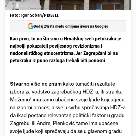
Foto: Igor Šoban/PIXSELL
Dodaj 24sata među omiljene izvore na Googleu
Kao prvo, to na što smo u Hrvatskoj sveli petokraku je
najbolji pokazatelj povijesnog revizionizma i
nacionalističkog etnocentrizma. Jer Zagrepčani bi na
petokraku iz puno razloga trebali biti ponosni
Stvarno više ne znam
kako tumačiti rezultate
izbora za vodstvo zagrebačkog HDZ-a. Ili stranka
Možemo! ima tamo ubačene svoje ljude koji utječu
na izborni proces, a sve u svrhu sprečavanja HDZ-a
da ikad postane relevantan politički faktor u gradu
Zagrebu, ili Andrej Plenković tamo ima ubačene
svoje ljude koji sprečavaju da se u glavnom gradu