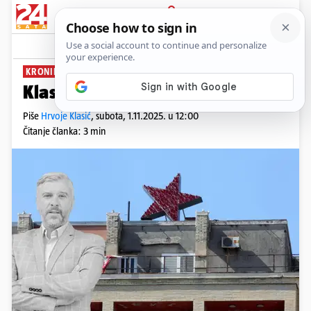
PRIJAVA
News
KRONIKE POVJESNIČARA
Klasić: U tunelu usred mraka
Piše
Hrvoje Klasić
,
subota, 1.11.2025. u 12:00
Čitanje članka: 3 min