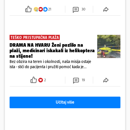
Obitelj ga želi prebaciti u Hrvatsku, kažu kako
tamošnji liječnici ne vjeruju u oporavak: 'Imamo
21
30
72 sata'
TEŠKO PRISTUPAČNA PLAŽA
DRAMA NA HVARU Ženi pozlilo na
plaži, medicinari iskakali iz helikoptera
na stijene!
Bez obzira na teren i okolnosti, naša misija ostaje
ista - stići do pacijenta i pružiti pomoć kada je
najpotrebnija - objavilo je Ministarstvo zdravstva na
Facebooku
2
19
Učitaj više