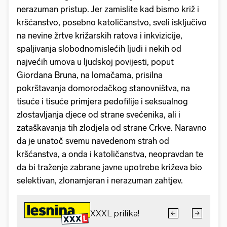
nerazuman pristup. Jer zamislite kad bismo križ i
kršćanstvo, posebno katoličanstvo, sveli isključivo
na nevine žrtve križarskih ratova i inkvizicije,
spaljivanja slobodnomislećih ljudi i nekih od
najvećih umova u ljudskoj povijesti, poput
Giordana Bruna, na lomačama, prisilna
pokrštavanja domorodačkog stanovništva, na
tisuće i tisuće primjera pedofilije i seksualnog
zlostavljanja djece od strane svećenika, ali i
zataškavanja tih zlodjela od strane Crkve. Naravno
da je unatoč svemu navedenom strah od
kršćanstva, a onda i katoličanstva, neopravdan te
da bi traženje zabrane javne upotrebe križeva bio
selektivan, zlonamjeran i nerazuman zahtjev.