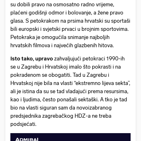
su dobili pravo na osmosatno radno vrijeme,
plaćeni godišnji odmor i bolovanje, a žene pravo
glasa. S petokrakom na prsima hrvatski su sportaši
bili europski i svjetski prvaci u brojnim sportovima.
Petokraka je omogućila snimanje najboljih
hrvatskih filmova i najvećih glazbenih hitova.
Isto tako, upravo
zahvaljujući petokraci 1990-ih
se u Zagrebu i Hrvatskoj imalo što pokrasti i na
pokradenom se obogatiti. Tad u Zagrebu i
Hrvatskoj nije bila na vlasti “ekstremno lijeva sekta”,
ali je istina da su se tad vladajući prema resursima,
kao i ljudima, često ponašali sektaški. A tko je tad
bio na vlasti siguran sam da novoizabranog
predsjednika zagrebačkog HDZ-a ne treba
podsjećati.