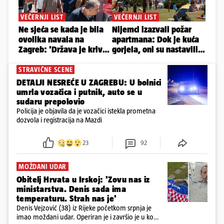
STRAVIČNE SCENE
DETALJI NESREĆE U ZAGREBU: U bolnici
umrla vozačica i putnik, auto se u
sudaru prepolovio
Policija je objavila da je vozačici istekla prometna
dozvola i registracija na Mazdi
23
92
MOŽDANI UDAR
Obitelj Hrvata u Irskoj: 'Zovu nas iz
ministarstva. Denis sada ima
temperaturu. Strah nas je'
Denis Vejzović (38) iz Rijeke početkom srpnja je
imao moždani udar. Operiran je i završio je u komi.