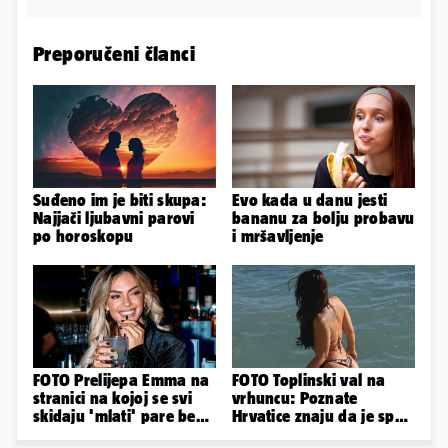
Preporučeni članci
Suđeno im je biti skupa:
Evo kada u danu jesti
Najjači ljubavni parovi
bananu za bolju probavu
po horoskopu
i mršavljenje
FOTO Prelijepa Emma na
FOTO Toplinski val na
stranici na kojoj se svi
vrhuncu: Poznate
skidaju 'mlati' pare bez
Hrvatice znaju da je spas
'prodaje tijela'
u minijaturnom bikiniju