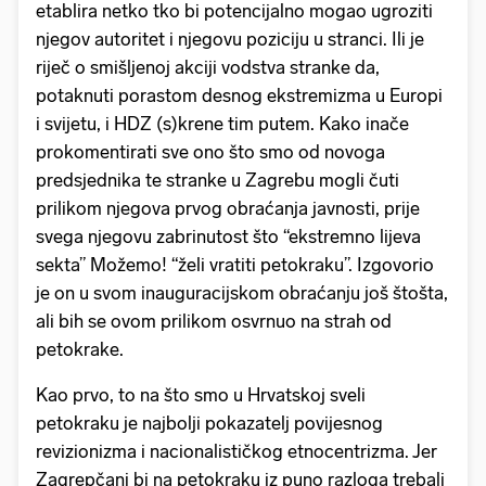
etablira netko tko bi potencijalno mogao ugroziti
njegov autoritet i njegovu poziciju u stranci. Ili je
riječ o smišljenoj akciji vodstva stranke da,
potaknuti porastom desnog ekstremizma u Europi
i svijetu, i HDZ (s)krene tim putem. Kako inače
prokomentirati sve ono što smo od novoga
predsjednika te stranke u Zagrebu mogli čuti
prilikom njegova prvog obraćanja javnosti, prije
svega njegovu zabrinutost što “ekstremno lijeva
sekta” Možemo! “želi vratiti petokraku”. Izgovorio
je on u svom inauguracijskom obraćanju još štošta,
ali bih se ovom prilikom osvrnuo na strah od
petokrake.
Kao prvo, to na što smo u Hrvatskoj sveli
petokraku je najbolji pokazatelj povijesnog
revizionizma i nacionalističkog etnocentrizma. Jer
Zagrepčani bi na petokraku iz puno razloga trebali