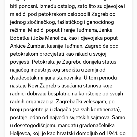
biti ponosni. Između ostalog, zato što su djevojke i
mladići pod petokrakom oslobodili Zagreb od
jednog zločinačkog, fašističkog i genocidnog
režima. Mladići poput Franje Tuđmana, Janka
Bobetka i Jože Manolića, kao i djevojaka poput
Ankice Žumbar, kasnije Tuđman. Zagreb će pod
petokrakom procvjetati kao nikad u svojoj
povijesti. Petokraka je Zagrebu donijela status
najjačeg industrijskog središta u zemlji od
dvadesetak milijuna stanovnika. U tom periodu
nastaje Novi Zagreb s tisućama stanova koje
radnici dobivaju besplatno na korištenje od svojih
radnih organizacija. Zagrebački velesajam, po
broju posjetitelja i izlagača (sa svih kontinenata),
postaje jedan od najvećih svjetskih sajmova. Samo
u desetogodišnjemu mandatu gradonačelnika
Holjevca, koji je kao hrvatski domoljub od 1941. do