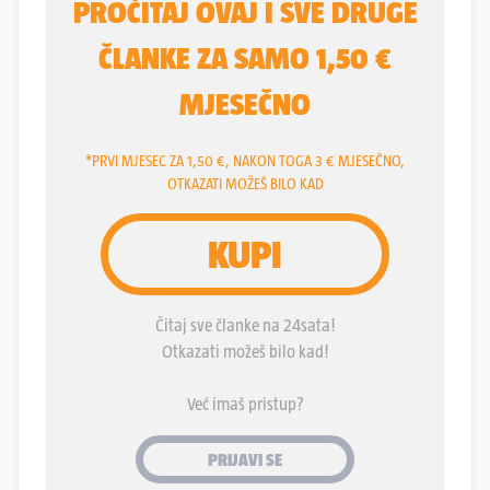
bunu protiv vlade, na javnoj sceni afirmirala se
plejada raznorodnih manekena ove desničarske i
klerikalne revolucije: Mirko Čondić, Davor Domazet
Lošo, Ante Gotovina i mnogi drugi, a među njima
našao se i velečasni Zlatko Sudac.