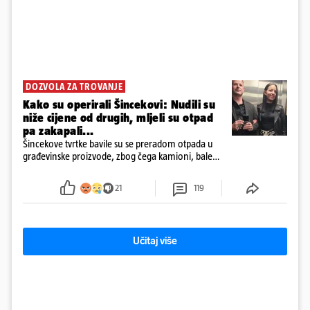
DOZVOLA ZA TROVANJE
Kako su operirali Šincekovi: Nudili su
niže cijene od drugih, mljeli su otpad
pa zakapali...
Šincekove tvrtke bavile su se preradom otpada u
građevinske proizvode, zbog čega kamioni, bale
plastike i samljeveni materijal dugo nisu izazivali
sumnju
21
119
Učitaj više