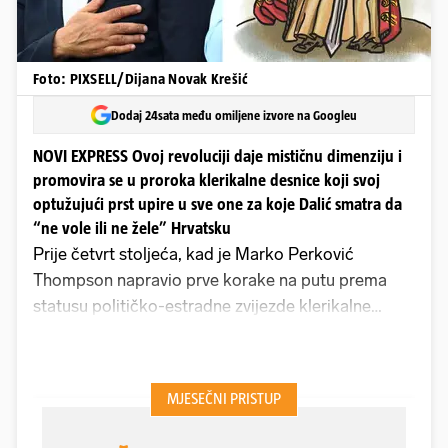
Foto: PIXSELL/Dijana Novak Krešić
Dodaj 24sata među omiljene izvore na Googleu
NOVI EXPRESS Ovoj revoluciji daje mističnu dimenziju i
promovira se u proroka klerikalne desnice koji svoj
optužujući prst upire u sve one za koje Dalić smatra da
“ne vole ili ne žele” Hrvatsku
Prije četvrt stoljeća, kad je Marko Perković
Thompson napravio prve korake na putu prema
statusu političko-estradne zvijezde klerikalne
desnice, kad je HDZ-ovo paraobavještajno
podzemlje organiziralo demonstracije za rušenje
SDP-ove vlade, kad su se pisala generalska pisma,
skupljali kesteni oko kuće optuženih generala,
slavilo bjegunce od Haaga i sinjski alkari vodili