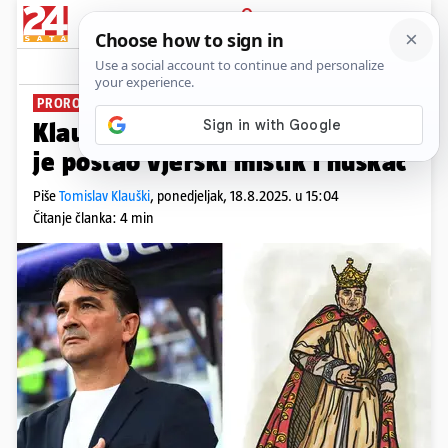
PRIJAVA
News
Komentari
92
PROROK DESNICE
PLUS+
Klauški o Zlatku Daliću: Trener
je postao vjerski mistik i huškač
Piše
Tomislav Klauški
,
ponedjeljak, 18.8.2025. u 15:04
Čitanje članka: 4 min