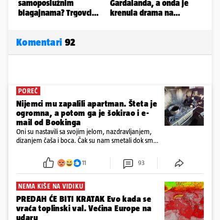
Komentari
92
POREČ
Nijemci mu zapalili apartman. Šteta je
ogromna, a potom ga je šokirao i e-
mail od Bookinga
Oni su nastavili sa svojim jelom, nazdravljanjem,
dizanjem čaša i boca. Čak su nam smetali dok smo
u panici kupili crijeva kako bismo pokušali ugasiti
požar, rekao je vlasnik
11
93
NEMA KIŠE NA VIDIKU
PREDAH ĆE BITI KRATAK Evo kada se
vraća toplinski val. Većina Europe na
udaru