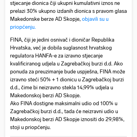
stjecanje dionica čiji ukupni kumulativni iznos ne
prelazi 30% ukupno izdanih dionica s pravom glasa
Makedonske berze AD Skopje,
objavili su u
priopćenju.
FINA, čiji je jedini osnivač i dioničar Republika
Hrvatska, već je dobila suglasnost hrvatskog
regulatora HANFA-e za izravno stjecanje
kvalificiranog udjela u Zagrebačkoj burzi d.d. Ako
ponuda za preuzimanje bude uspješna, FINA može
izravno steći 50% + 1 dionicu u Zagrebačkoj burzi
d.d., čime bi neizravno stekla 14,99% udjela u
Makedonskoj berzi AD Skopje.
Ako FINA dostigne maksimalni udio od 100% u
Zagrebačkoj burzi d.d., tada će neizravni udio u
Makedonskoj berzi AD Skopje iznositi do 29,98%,
stoji u priopćenju.