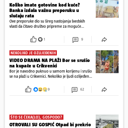
Koliko imate gotovine kod kuće?
Banka izdala važnu preporuku u
slučaju rata
Ove preporuke dio su šireg nastojanja švedskih
vlasti da čitavo društvo pripreme za moguće
posljedice vojnih ili kibernetičkih napada
1
9
NEKOLIKO JE OZLIJEĐENIH
VIDEO DRAMA NA PLAŽI Bor se srušio
na kupače u Crikvenici
Bor je navodno puknuo u samom korijenu i srušio
se na plaži u Crikvenici. Nekoliko je ljudi ozlijeđeno,
ali navodno se ne radi o težim ozljedama
9
62
ŠTO SE ČEKA(LO), GOSPODO?
OTROVALI SU GOSPIĆ Otpad bi prekrio