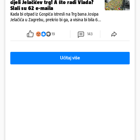
cijeli Jelačićev trg! A što radi Vlada?
Slali su 62 e-maila
Kada bi otpad iz Gospića istresli na Trg bana Josipa
Jelačića u Zagrebu, prekrio bi ga, a visina bi bila 6
metara. Smeće stane u 284.600 kubnih kocaka.
Kada bi slagali jednu na drugu, visina bi bila kao
19
143
2600 katedrala
Učitaj više