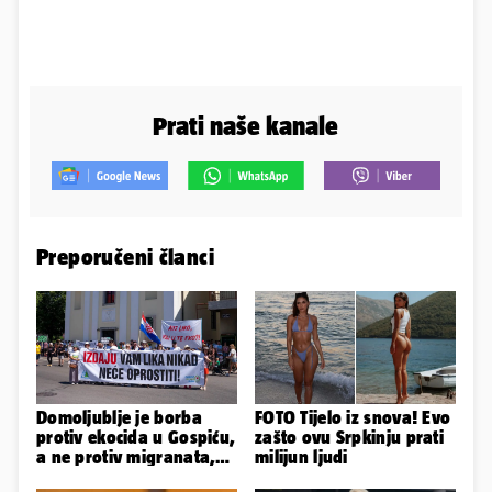
Prati naše kanale
Preporučeni članci
Domoljublje je borba
FOTO Tijelo iz snova! Evo
protiv ekocida u Gospiću,
zašto ovu Srpkinju prati
a ne protiv migranata,
milijun ljudi
Srba, gejeva i žena