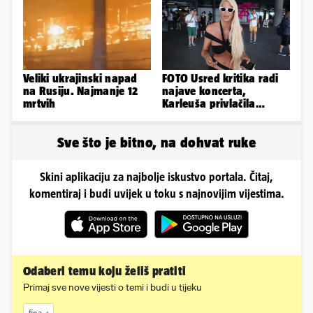
Veliki ukrajinski napad
FOTO Usred kritika radi
na Rusiju. Najmanje 12
najave koncerta,
mrtvih
Karleuša privlačila
mnoge poglede na
aerodromu
Sve što je bitno, na dohvat ruke
Skini aplikaciju za najbolje iskustvo portala. Čitaj,
komentiraj i budi uvijek u toku s najnovijim vijestima.
Odaberi temu koju želiš pratiti
Primaj sve nove vijesti o temi i budi u tijeku