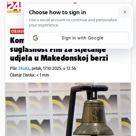
PRIJAVA
News
Komentari
0
OBJAVILI U PRIOPĆENJU
Komisija u S. Makedoniji dala
suglasnost Fini za stjecanje
udjela u Makedonskoj berzi
Piše
24sata
,
petak, 17.10.2025. u 12:56
Čitanje članka: < 1 min